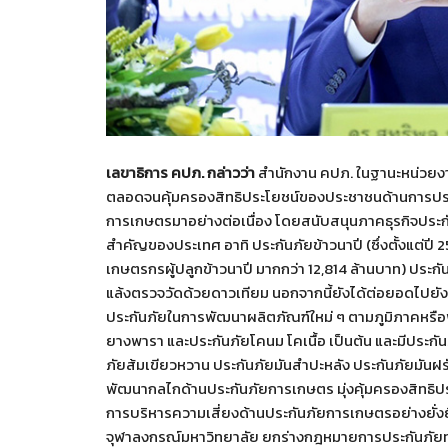
เลขาธิการ คปภ. กล่าวว่า
สำนักงาน คปภ. ในฐานะหน่วยงาน
ตลอดจนคุ้มครองสิทธิประโยชน์ของประชาชนด้านการประก
การเกษตรมาอย่างต่อเนื่อง โดยสนับสนุนภาคธุรกิจประก
สำคัญของประเทศ อาทิ ประกันภัยข้าวนาปี (ซึ่งตั้งแต่ปี
เกษตรกรผู้ปลูกข้าวนาปี มากกว่า 12,814 ล้านบาท) ประกั
แล้งตรวจวัดด้วยดาวเทียม นอกจากนี้ยังได้ต่อยอดไปยัง
ประกันภัยในการพัฒนาผลิตภัณฑ์ใหม่ ๆ ตามภูมิภาคหรือพื
ยางพารา และประกันภัยโคนม โคเนื้อ เป็นต้น และมีประกัน
ภัยส้มเขียวหวาน ประกันภัยมันสำปะหลัง ประกันภัยมันฝรั
พัฒนากลไกด้านประกันภัยการเกษตร มุ่งคุ้มครองสิทธิปร
การบริหารความเสี่ยงด้านประกันภัยการเกษตรอย่างยั่งย
จุฬาลงกรณ์มหาวิทยาลัย ยกร่างกฎหมายการประกันภัยทางด