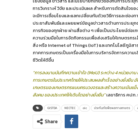
โยงข้อมูล ข่าวสาร และนโยบายที่เกี่ยวข้องกับการประ
การวิเคราะห์ วิจัย และประเมินผล สำหรับการตัดสินใจของผ
จะมีการเชื่อมโยงและแลกเปลี่ยนกันด้วยวิธีการและช่องทา
ประชาสัมพันธ์และเผยแพร่ข้อมูลข่าวสารด้านการประยุก
ภารกิจของทุกฝ่าย ผ่านสื่อต่าง ๆ เพื่อเป็นประโยชน์
ความร่วมมือในการจัดกิจกรรมเพื่อส่งเสริมให้เกษตรกร
สิ่ง หรือ Internet of Things (IoT) และเทคโนโลยีภู
ภาคการเกษตรเป็นเครื่องมือในการบริหารจัดการความเสี
ชีวิตให้ดีขึ้น
“การลงนามบันทึกความเข้าใจ (
MoU)
ระหว่าง 4 หน่วยงาน ใ
การเกษตรในประเทศไทยให้ประสบผลสำเร็จอย่างยั่งยืน อ
เกษตรของเกษตรกรแบบครบวงจรและสร้างความเข้มแข็ง
สังคม ของประเทศให้เติบโตอย่างยั่งยืน”
เลขาธิการ คปภ.
GISTDA
NECTEC
oic
ประกันภัยพืชผลทางเกษตร
Share