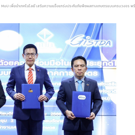
 MoU เพื่อนำเทคโนโลยี เสริมความแข็งแกร่งประกันภัยพืชผลทางเกษตรแบบครบวงจร พร้อม