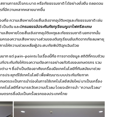
ป็นสถานการณ์โรคระบาด หรือภัยธรรมชาติ ได้อย่างยั่งยืน ตลอดจน
ตรที่มีความหลากหลายมากขึ้น
รองคือ ความเสียหายโดยสิ้นเชิงจากอุบัติเหตุและภัยธรรมชาติ เช่น
 เป็นต้น และมี
กรมธรรม์ประกันภัยทุเรียนภูเขาไฟศรีสะเกษ
มเสียหายโดยสิ้นเชิงจากอุบัติเหตุและภัยธรรมชาติ นอกจากนั้น
คุ้มครองความเสียหายบางส่วนของต้นทุเรียนอันเกิดจากภัยลมพายุ
การให้ความช่วยเหลือผู้ประสบภัยพิบัติฉุกเฉินด้วย
ก แต่ pain-points ในเรื่องนี้คือ การขาดข้อมูล สถิติที่ครบถ้วน
ัณฑ์ประกันภัยให้ตรงความต้องการอย่างแท้จริงของเกษตรกร รวม
ง ๆ ซึ่งจำเป็นต้องอาศัยเครื่องมือเทคโนโลยีที่ทันสมัยมาช่วย
นการประยุกต์ใช้เทคโนโลยี เพื่อพัฒนาระบบประกันภัยภาค
ตรจะเป็นการนำร่องในการใช้เทคโนโลยีสมัยใหม่ มาเป็นเครื่อง
S เทคโนโลยีที่สามารถวัดความเร็วลม โดยจะมีการนำ “ความเร็วลม”
กษตรกรซึ่งนับเป็นครั้งแรกของประเทศไทย