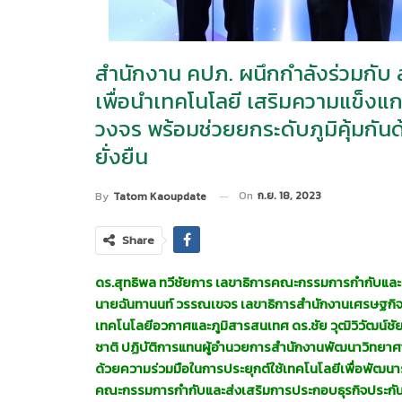
สำนักงาน คปภ. ผนึกกำลังร่วมกั
เพื่อนำเทคโนโลยี เสริมความแข็
วงจร พร้อมช่วยยกระดับภูมิคุ้มกั
ยั่งยืน
On
ก.ย. 18, 2023
By
Tatom Kaoupdate
Share
ดร.สุทธิพล ทวีชัยการ เลขาธิการคณะกรรมการกำกับและ
นายฉันทานนท์ วรรณเขจร เลขาธิการสำนักงานเศรษฐก
เทคโนโลยีอวกาศและภูมิสารสนเทศ
ดร.ชัย วุฒิวิวัฒน์ช
ชาติ ปฏิบัติการแทนผู้อำนวยการสำนักงานพัฒนาวิทยาศ
ด้วยความร่วมมือในการประยุกต์ใช้เทคโนโลยีเพื่อพัฒ
คณะกรรมการกำกับและส่งเสริมการประกอบธุรกิจประกัน