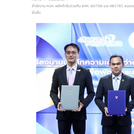
สำนักงาน คปภ. ผนึกกำลังร่วมกับ สศก. GISTDA และ NECTEC ลงนาม
ยั่งยืน