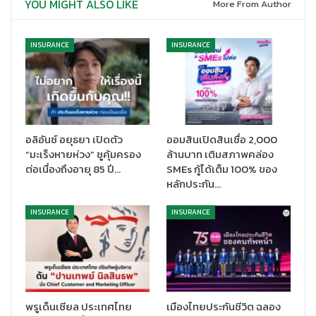
YOU MIGHT ALSO LIKE
More From Author
สวัสดิการที่มี และ 5) เลือกอาณาเขตความคุ้มครองได้ทั้งใน
ประเทศไทยหรือต่างประเทศ ไม่ว่าจะอยู่ที่ไหนก็มั่นใจได้ ทั้งนี้ ข้อกำหนด
และเงื่อนไขเป็นไปตามผลประโยชน์ที่ระบุไว้ในกรมธรรม์ประกันภัยของ
INSURANCE
INSURANCE
แผนความคุ้มครองที่เลือก
อลิอันซ์ อยุธยา เปิดตัว
ออมสินเปิดสินเชื่อ 2,000
“มะเร็งหายห่วง” ชูคุ้มครอง
ล้านบาท เติมสภาพคล่อง
ต่อเนื่องถึงอายุ 85 ปี…
SMEs กู้ได้เต็ม 100% ของ
หลักประกัน…
INSURANCE
INSURANCE
“อุตสาหกรรมการแพทย์มีการพัฒนาด้านเทคโนโลยีอย่างต่อเนื่องเพื่อ
พรูเด็นเชียล ประเทศไทย
เมืองไทยประกันชีวิต ฉลอง