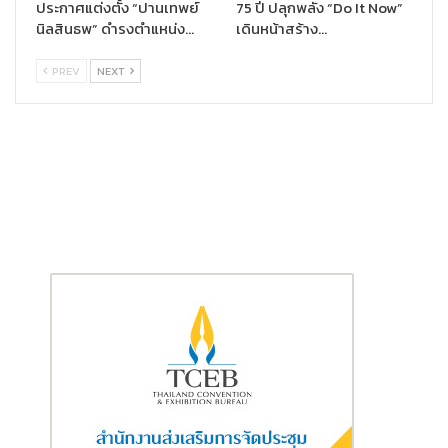
ให้ได้ผลลัพธ์ที่ดีในการวินิจฉัย การรักษาและการดูแลผู้ป่วย
“เพรสทีจ
ประกาศแต่งตั้ง “ปานเทพย์
75 ปี ปลุกพลัง “Do It Now”
นิลสินธพ” ดำรงตำแหน่ง…
เดินหน้าสร้าง…
เฮลธ์ ปลดล็อค”
จึงเป็นแบบประกันสุขภาพที่ออกแบบมาเพื่อรองรับ
การรักษาพยาบาลและการวินิจฉัยด้วยวิวัฒนาการทางการแพทย์สมัย
PREV
NEXT
ใหม่ เพื่อให้สามารถดูแลสุขภาพ ป้องกันโรคและรู้ทันโรคร้าย โดยสำหรับ
ความคุ้มครองแผน
100 และ 200 ล้านบาท ผู้เอาประกันภัยยังได้รับการ
ตรวจสุขภาพประจำปีและรวมถึงการตรวจยีนหรือการตรวจพันธุกรรม
(
Genetic Testing)
เพื่อหาความเสี่ยงที่จะเกิดโรคในอนาคตหรือโรคที่
อาจเกิดจากพันธุกรรม เพื่อให้สามารถป้องกันหรือรักษาได้ทันท่วงที
รวมทั้งการสร้างเกราะป้องกันด้วยบริการฉีดวัคซีนซึ่งได้รับรองจาก
องค์การอนามัยโลก
(
WHO)
และยังขยายผลประโยชน์เพิ่มเติมจากการ
บริการแพทย์ทางเลือกที่หลากหลาย อาทิ การฝังเข็ม รวมไปถึงการจัด
กระดูก (
Chiropractic) การดูแลรักษาด้านทันตกรรม ทั้งการขูดหินปูน
การอุดฟัน การตรวจรักษาฟัน การเอ็กซ์เรย์ฟันและการถอนฟัน ตลอด
จนการดูแลด้านสุขภาพใจเพื่อคลายกังวลด้านจิตใจในยามวิกฤต ด้วย
ค่ารักษาทางจิตเวชในฐานะผู้ป่วยนอก”
นายโชนกล่าว
“เพรสทีจ เฮลธ์ ปลดล็อค”
รับประกันตั้งแต่อายุ 11 – 80 ปี ให้ความ
คุ้มครองสูงสุดจนถึงอายุ 99 ปี จึงตอบโจทย์การดูแลด้านสุขภาพ
ตั้งแต่ปัจจุบันและระยะยาวไปจนถึงวัยสูงอายุ อีกทั้งยังสามารถเลือก