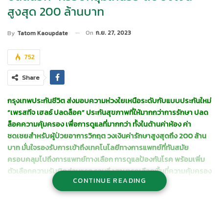
สูงสุด 200 ล้านบาท
On
ก.ย. 27, 2023
By
Tatom Kaoupdate
752
Share
กรุงเทพประกันชีวิต ส่งมอบความห่วงใยเหนือระดับกับแบบประกันใหม่
“เพรสทีจ เฮลธ์ ปลดล็อค” ประกันสุขภาพที่ให้มากกว่าการรักษา ปลด
ล็อคความคุ้มครอง เพื่อการดูแลที่มากกว่า ทั้งในด้านค่าห้อง ค่า
ชดเชยสำหรับผู้ป่วยอาการวิกฤต วงเงินค่ารักษาสูงสุดถึง
200
ล้าน
บาท มั่นใจรองรับการเข้าถึงเทคโนโลยีทางการแพทย์ที่ทันสมัย
ครอบคลุมไปถึงการแพทย์ทางเลือก การดูแลป้องกันโรค พร้อมเพิ่ม
ตัวเลือกความรับผิดส่วนแรก รวมถึงสามารถเลือกพื้นที่ความคุ้มครอง
CONTINUE READING
ได้ทั้งในประเทศไทยหรือต่างประเทศ มอบความอุ่นใจทุกที่ทุกเวลา
นายโชน โสภณพนิช
กรรมการผู้จัดการใหญ่และประธานเจ้าที่บริหาร
บริษัท กรุงเทพประกันชีวิต จำกัด (มหาชน) เปิดเผยว่า กรุงเทพประกัน