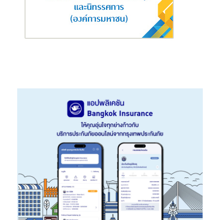
ความคุ้มครองจากโรงพยาบาลชั้นนำทั้งในประเทศ และสถานพยาบาล
ทั่วโลก หมดกังวลกับการเดินทางไปต่างประเทศ นอกจากนี้ ยังมา
พร้อมบริการพิเศษ BLA EveryCare ที่ช่วยดูแลทุกช่วงเวลา ทั้งก่อน
เจ็บป่วย ระหว่างเจ็บป่วย หรือหลังการเจ็บป่วย โดยมี BLA
Assistance Line 0 2777 8989 ผู้ช่วยส่วนตัวที่พร้อมดูแลเป็นพิเศษ
แบบครบวงจรทุกช่วงเวลา อาทิ บริการคำแนะนำด้านการแพทย์เบื้อง
ต้นทางโทรศัพท์ บริการส่งผู้ป่วยเข้ารักษาในโรงพยาบาล การให้
ข้อมูลเกี่ยวกับสถานพยาบาล การสำรองจ่ายค่ารักษาทางการแพทย์
ตามความคุ้มครองเมื่ออยู่ต่างประเทศ หรือ บริการรถยนต์ รับ-ส่ง
ภายหลังการเข้ารักษาตัว เป็นต้น
ผู้ที่สนใจสามารถสมัครทำประกัน
“เพรสทีจ เฮลธ์ ปลดล็อค”
ได้ผ่าน
ตัวแทนประกันชีวิตและที่ปรึกษาการเงิน กรุงเทพประกันชีวิต และดูราย
ละเอียดเพิ่มเติมได้ที่เว็บไซต์กรุงเทพประกันชีวิต
www.bangkoklife.com
หรือติดต่อ Call Center โทร. 02-777-
8888