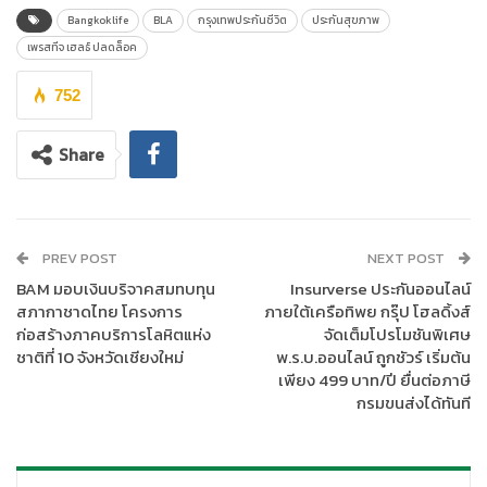
ชีวิต ให้ความสำคัญกับการพัฒนาแบบประกันที่ตอบโจทย์ด้านสุขภาพ
Bangkoklife
BLA
กรุงเทพประกันชีวิต
ประกันสุขภาพ
อย่างครอบคลุม เพื่อให้ลูกค้าอุ่นใจด้านการคุ้มครองค่ารักษาพยาบาล
เพรสทีจ เฮลธ์ ปลดล็อค
ที่อาจเกิดขึ้นในอนาคต และมีแนวโน้มปรับตัวสูงขึ้นทุกปี โดยออกแบบ
ประกันใหม่
“เพรสทีจ เฮลธ์ ปลดล็อค”
ที่ขยายความคุ้มครองให้การ
752
ดูแลที่มากกว่า ตั้งแต่การป้องกันโรค ไปจนถึงการรักษาพยาบาล ที่
ครอบคลุมทั้งสุขภาพกายและสุขภาพใจ พร้อมปลดล็อคทุกความ
Share
กังวล ด้วยวงเงินคุ้มครองสูงสุดถึง 200 ล้านบาท
ทั้งนี้ จุดเด่นของ
“เพรสทีจ เฮลธ์ ปลดล็อค”
คือ ความคุ้มครองที่เหนือ
ระดับ และให้มากกว่าการรักษา ด้วย 5 มิติของการดูแลที่ครบครัน
PREV POST
NEXT POST
ได้แก่ 1) ครอบคลุมค่าห้องพักเดี่ยวมาตรฐาน หรือห้องพักระดับใดก็ได้
BAM มอบเงินบริจาคสมทบทุน
Insurverse ประกันออนไลน์
สูงสุด 8,000 – 25,000 บาทต่อวัน แล้วแต่จำนวนใดจะสูงกว่า 2)
สภากาชาดไทย โครงการ
ภายใต้เครือทิพย กรุ๊ป โฮลดิ้งส์
วงเงินความคุ้มครองผลประโยชน์ผู้ป่วยในและผู้ป่วยนอก จ่ายตาม
ก่อสร้างภาคบริการโลหิตแห่ง
จัดเต็มโปรโมชันพิเศษ
จริงสูงสุด 200 ล้านบาท พร้อมรองรับการเข้าถึงเทคโนโลยีทางการ
ชาติที่ 10 จังหวัดเชียงใหม่
พ.ร.บ.ออนไลน์ ถูกชัวร์ เริ่มต้น
แพทย์ที่ทันสมัย 3) ตอบสนองทุกความต้องการ ไม่ว่าจะเป็นค่าชดเชย
เพียง 499 บาท/ปี ยื่นต่อภาษี
สำหรับผู้ป่วยอาการวิกฤต สูงถึง 500,000 บาท ผลประโยชน์แพทย์
กรมขนส่งได้ทันที
ทางเลือก ค่าตรวจสุขภาพประจำปี ค่าฉีดวัคซีน การบำบัดรักษาโรค
ทางจิตเวช และค่าตรวจรักษาทางทันตกรรม 4) เพิ่มตัวเลือกความรับ
ผิดส่วนแรก (Deductible) และสามารถปรับเปลี่ยนให้สอดคล้องกับ