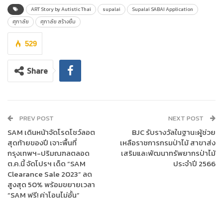
ART Story by Autistic Thai
supalai
Supalai SABAI Application
ศุภาลัย
ศุภาลัย สร้างยิ้ม
529
Share
PREV POST
NEXT POST
นายไตรเตชะ ตั้งมติธรรม กรรมการผู้จัดการ บริษัท ศุภาลัย จำกัด
SAM เดินหน้าจัดโรดโชว์ลอต
BJC รับรางวัลในฐานะผู้ช่วย
(มหาชน)
เปิดเผยว่า บริษัทฯ มีความมุ่งมั่นในการพัฒนาที่อยู่อาศัยที่มี
สุดท้ายของปี เจาะพื้นที่
เหลือราชการกรมป่าไม้ สาขาส่ง
คุณภาพและสังคมที่น่าอยู่ให้กับครอบครัวศุภาลัย พร้อมเดินหน้าสาน
กรุงเทพฯ-ปริมณฑลตลอด
เสริมและพัฒนาทรัพยากรป่าไม้
ต่อภารกิจความรับผิดชอบต่อสังคมมุ่งเน้นการช่วยเหลือ ส่งเสริม
ต.ค.นี้ จัดโปรฯ เด็ด “SAM
ประจำปี 2566
พัฒนาเด็กและเยาวชนอย่างยั่งยืน เนื่องในโอกาสวันแห่งรอยยิ้ม
Clearance Sale 2023” ลด
สากล ซึ่งตรงกับวันศุกร์แรกของเดือนตุลาคม บริษัทฯ จึงได้จัด
สูงสุด 50% พร้อมขยายเวลา
แคมเปญ
“ศุภาลัย สร้างยิ้ม”
จากความสุขเล็กๆที่สร้างรอยยิ้มและ
“SAM ฟรี! ค่าโอนไม่อั้น”
กำลังใจให้แก่กัน ส่งต่อของขวัญสุดพิเศษเพื่อแทนคำขอบคุณให้กับ
ลูกบ้านและผู้มีส่วนได้ส่วนเสีย (Stakeholders) ของศุภาลัย โดยร่วม