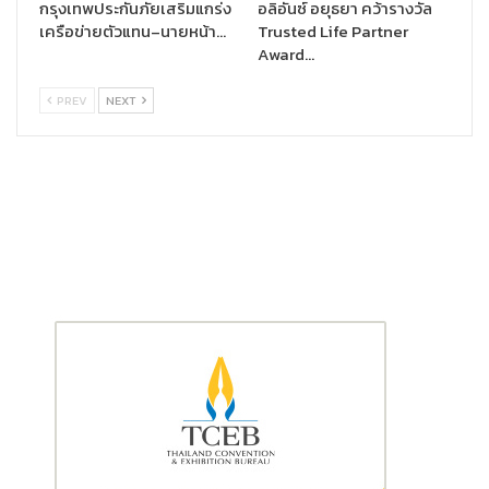
กรุงเทพประกันภัยเสริมแกร่ง
อลิอันซ์ อยุธยา คว้ารางวัล
เครือข่ายตัวแทน–นายหน้า…
Trusted Life Partner
โดยน้องๆ ศิลปินทั้ง 3 คน ได้ร่วมกันรังสรรค์พรสวรรค์และจินตนาการ
Award…
สู่ภาพลายเส้น ภายใต้แนวคิด
We Bring Yours Happiness To
Society
จนเกิดลายผลงานศิลปะคอลเลคชั่นพิเศษ ซึ่งได้รับแรง
PREV
NEXT
บันดาลใจมาจากตุ๊กตาหมีตัวโปรดที่วางไว้หัวเตียง และดอกไม้ที่ทำให้
น้องๆมีความสุขทุกครั้งที่ได้มอง ออกแบบสู่ผลิตภัณฑ์สุดน่ารัก ได้แก่
ร่ม และกระเป๋าเดินทาง เพื่อส่งต่อรอยยิ้มแทนคำขอบคุณจากใจของ
เราชาวศุภาลัยตลอดทั้งเดือนตุลาคมนี้
ศุภาลัย เชื่อว่ารอยยิ้มเป็นสัญลักษณ์ของความสุขที่ไม่จำกัดจึงอยาก
ส่งต่อความสุขไปให้กับคนพิเศษของศุภาลัยทั่วประเทศ โดยลูกบ้าน
สามารถร่วมกิจกรรมเพื่อลุ้นรับของขวัญสุดพิเศษจากเราได้ฟรี ผ่าน
Supalai SABAI Application
เพื่อร่วมการเป็นส่วนหนึ่งในการส่งต่อ
รอยยิ้มและกำลังใจ รวมถึงเป็นแรงสนับสนุนในการสร้างอาชีพและ
พัฒนาคุณภาพชีวิตให้กับเด็กออทิสติก และสานต่อความฝันของ
น้องๆบุคคลพิเศษอย่างเท่าเทียมและยั่งยืนร่วมกัน