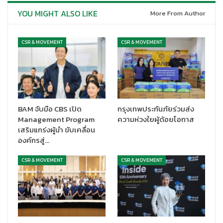
มือกับ
“
ART Story by Autistic Thai”
ธุรกิจเชิงสังคมของกลุ่มเด็ก
YOU MIGHT ALSO LIKE
More From Author
และบุคคลออทิสติก สร้างสรรค์ผลงานดีๆ จากสองมือเด็กพิเศษ…เปิด
พื้นที่ให้ได้มีโอกาสแสดงความสามารถผ่านงานศิลปะ และสื่อสารส่ง
มอบความสุขให้กับเหล่าคนสำคัญของศุภาลัยด้วยผลงานที่มาจาก
CSR & MOVEMENT
CSR & MOVEMENT
ความตั้งใจของน้องๆ ศิลปินมากความสามารถ คือ น้องกาญจ์, น้องทิว
และน้องดิว
BAM จับมือ CBS เปิด
กรุงเทพประกันภัยร่วมส่ง
Management Program
ความห่วงใยผู้ด้อยโอกาส
เสริมแกร่งผู้นำ ขับเคลื่อน
องค์กรสู่…
CSR & MOVEMENT
CSR & MOVEMENT