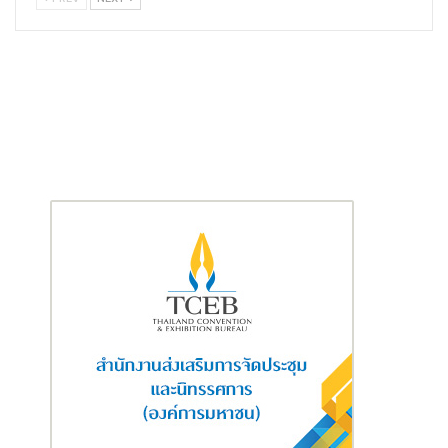
นายเสาวณิต ทองมี คณบดีคณะสถาปัตยกรรมศาสตร์และการ
ออกแบบ มหาวิทยาลัยเทคโนโลยีราชมงคลรัตนโกสินทร์
กล่าวว่า
คณะอาจารย์และนักศึกษาขอขอบคุณที่บุญถาวรและธนาคารกสิกร
ไทยได้มอบเวทีแห่งการเรียนรู้ ให้ความรู้ทั้งเรื่องการออกแบบ การ
เลือกใช้วัสดุอุปกรณ์ การวางแผนงบประมาณ พร้อมติดอาวุธทาง
ความคิดสร้างสรรค์ในการทำงาน มอบประสบการณ์ดีๆ ในการเติบโต
อีกก้าวของนักศึกษา ซึ่งจะสามารถสร้างอนาคตและพัฒนาทักษะการ
ออกแบบให้สามารถนำไปต่อยอดในการทำงานจริงของนักศึกษาใน
อนาคต
สำหรับผู้ที่สนใจเข้าชมหรือนำผลงานของนักศึกษาจากการประกวด
โครงการ
“
Everyroom U-Design By Boonthavorn x KBank”
ไป
ปรับใช้ในการออกแบบรีโนเวทบ้าน สามารถเข้าชมได้ที่เว็บไซต์บ้านมือ
สองธนาคารกสิกรไทย หรือคลิก
https://kbank.co/3LOrGWh
หรือ
ที่ดีไซน์ วิลเลจ สาขาพุทธมณฑล อาคาร B ชั้น 2 หรือทางเว็บไซต์ของ
บุญถาวร ตั้งแต่วันนี้ – 31 ตุลาคม 2566