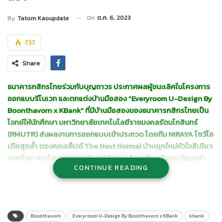
On
ต.ค. 6, 2023
By
Tatom Kaoupdate
737
Share
ธนาคารกสิกรไทยร่วมกับบุญถาวร ประกาศผลผู้ชนะเลิศในโครงการ
ออกแบบรีโนเวท และตกแต่งบ้านมือสอง “
Everyroom U-Design By
Boonthavorn x KBank”
ที่มีบ้านมือสองของธนาคารกสิกรไทยเป็น
โจทย์ให้นักศึกษา มหาวิทยาลัยเทคโนโลยีราชมงคลรัตนโกสินทร์
(
RMUTR) ส่งผลงานการออกแบบเข้าประกวด โดยทีม NIRAYA โชว์ไอ
เดียสุดล้ำ ตรงคอนเซ็ปต์ The Next Normal บ้านยุคใหม่หัวใจสีเขียว
มากที่สุด ชนะใจกรรมการคว้ารางวัลชนะเลิศ พร้อมเงินรางวัลมูลค่า
CONTINUE READING
12,000 บาท
นายชัยยศ ตันพิสุทธิ์ ผู้ช่วยกรรมการผู้จัดการ ธนาคารกสิกรไทย
เปิด
เผยว่า นักศึกษาจากคณะสถาปัตยกรรมศาสตร์และการออกแบบ
มหาวิทยาลัยเทคโนโลยีราชมงคลรัตนโกสินทร์ (RMUTR) ทั้ง 20 ทีม ที่
Boonthavorn
Everyroom U-Design By Boonthavorn x KBank
kbank