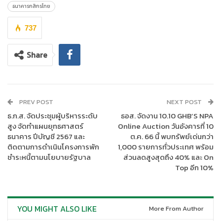
ได้เข้าร่วมการประกวดในโครงการ
“
Everyroom U-Design By
ธนาคารกสิกรไทย
Boonthavorn x KBank”
ครั้งนี้ ได้แสดงให้เห็นถึงศักยภาพของนัก
ออกแบบรุ่นใหม่ที่มีมาตรฐานทัดเทียมกับนักออกแบบมืออาชีพ โดย
737
แต่ละทีมได้สร้างสรรค์ผลงานการออกแบบ รีโนเวทบ้านมือสอง เพื่อ
ตอบโจทย์แนวคิด The Next Normal บ้านยุคใหม่หัวใจสีเขียว ออกมา
Share
ได้เป็นอย่างดี ซึ่งนอกจากจะมีเอกลักษณ์เฉพาะตัวและโดดเด่นด้าน
ความสวยงามแล้ว ยังตอบสนองความต้องการอยู่ร่วมกันของผู้อาศัย
ที่มีช่วงวัยแตกต่างกันได้อย่างลงตัว รวมทั้งสามารถนำไปปรับใช้ได้
จริง ซึ่งถือเป็นหัวใจที่สำคัญของการออกแบบตกแต่งบ้าน ซึ่งใน
PREV POST
NEXT POST
อนาคตหากบุญถาวรมีการจัดโครงการอื่นๆ ที่เป็นประโยชน์ต่อการ
ธ.ก.ส. จัดประชุมผู้บริหารระดับ
ธอส. จัดงาน 10.10 GHB’S NPA
เรียนรู้ของนักศึกษา ก็พร้อมร่วมมือและสนับสนุนเช่นกัน
สูง จัดทำแผนยุทธศาสตร์
Online Auction วันอังคารที่ 10
ธนาคาร ปีบัญชี 2567 และ
ต.ค. 66 นี้ พบทรัพย์เด่นกว่า
โดยทีมนักศึกษาที่ออกแบบรีโนเวทและตกแต่งบ้านมือสอง ซึ่งตอบ
ติดตามการดำเนินโครงการพัก
1,000 รายการทั่วประเทศ พร้อม
โจทย์แนวคิด The Next Normal บ้านยุคใหม่หัวใจสีเขียวได้ดีที่สุดทั้ง
ชำระหนี้ตามนโยบายรัฐบาล
ส่วนลดสูงสุดถึง 40% และ On
ในด้านฟังก์ชันการใช้งาน และรูปลักษณ์ที่สวยงาม จนสามารถชนะใจ
Top อีก 10%
กรรมการ คว้ารางวัลชนะเลิศพร้อมเงินรางวัลมูลค่า 12,000 บาทไป
ครอง ได้แก่ ทีม NIRAYA ประกอบด้วย นายวีรวัฒน์ ตาเจ่ง นายนิรวิ
ทธ์ กาติ๊บ และนางสาววรัญญา สีสด ส่วนรางวัลรองชนะเลิศอันดับ
YOU MIGHT ALSO LIKE
More From Author
หนึ่ง ได้แก่ ทีม SPECIAL FOR 3 GIRLS ประกอบด้วย นางสาวศิริโสภา