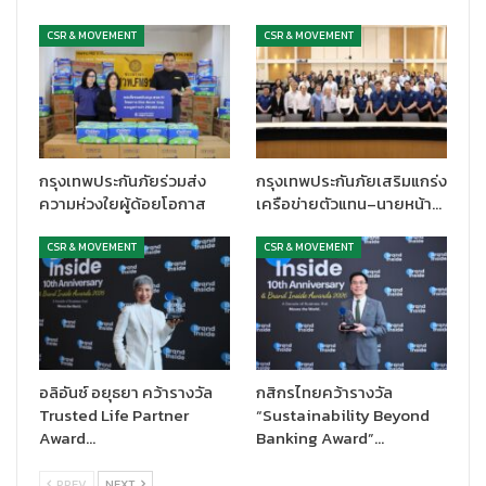
เกิดศิริ นางสาวผกามาศ ช่วยสุข และนางสาวนิฤมล สุขเอี่ยม พร้อม
เงินรางวัลมูลค่า 9,000 บาท และรางวัลรองชนะเลิศอันดับสอง ได้แก่
CSR & MOVEMENT
CSR & MOVEMENT
ทีม 8E88 ประกอบด้วย นางสาวเกดวรินทร์ ปิ่นแก้ว นายเดชาธร สุริ
วรรณ์ และนายอรรถชัย ด้วงชำนาญ พร้อมเงินรางวัลมูลค่า 6,000
บาท
นางสาวศิริขวัญ บุญเอี่ยม ผู้ช่วยกรรมการผู้จัดการฝ่ายพัฒนาตลาด
กรุงเทพประกันภัยร่วมส่ง
กรุงเทพประกันภัยเสริมแกร่ง
บริษัท บุญถาวร รีเทล คอร์ปอเรชั่น จำกัด (มหาชน)
กล่าวว่า ตลอด
ความห่วงใยผู้ด้อยโอกาส
เครือข่ายตัวแทน–นายหน้า…
ระยะเวลากว่า 2 เดือนในการรับผลงานทำงาน ออกแบบ ส่งผลงานของ
นักศึกษาที่เข้าร่วมกิจกรรม เห็นความตั้งใจและศักยภาพของเยาวชน
CSR & MOVEMENT
CSR & MOVEMENT
ไทย ที่กำลังจะก้าวเป็นสถาปนิกรุ่นใหม่ที่มีความสามารถมากมาย ผล
งานทุกชิ้นของนักศึกษามีความมุ่งมั่น ตั้งใจ สามารถประยุกต์ใช้ความรู้
ความสามารถ ประสบการณ์และมุมมองใหม่ๆ ไปสร้างผลงานได้อย่าง
น่าสนใจ อย่างมีประสิทธิภาพ ภายใต้คอนเซ็ปต์ เป็นมิตรต่อสิ่ง
แวดล้อม Green Innovation ลดการใช้พลังงานสิ้นเปลือง โดยบุญ
ถาวรมุ่งมั่นที่จะเป็นส่วนหนึ่งในการพัฒนาศักยภาพคนรุ่นใหม่ให้เข้า
อลิอันซ์ อยุธยา คว้ารางวัล
กสิกรไทยคว้ารางวัล
Trusted Life Partner
“Sustainability Beyond
ทำงานในสายงาน พัฒนาขีดความสามารถ พร้อมเติบโตไปใน
Award…
Banking Award”…
อุตสาหกรรมก่อสร้าง และออกแบบตกแต่งต่อไป
PREV
NEXT