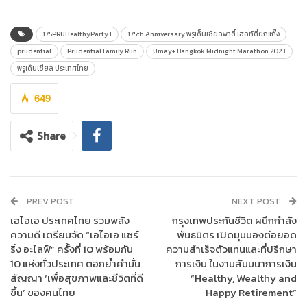
175PRUHealthyParty เ
175th Anniversary พรูเด็นเชียลพาตี้ เฮลท์ตี้ยกแก๊ง
prudential
Prudential Family Run
Umay+ Bangkok Midnight Marathon 2023
พรูเด็นเชียล ประเทศไทย
649
Share
PREV POST
NEXT POST
นายบัณฑิต เจียมอนุกูลกิจ
ประธานเจ้าหน้าที่บริหาร
บริษัท พรูเด็นเชีย
เอไอเอ ประเทศไทย รวมพลัง
กรุงเทพประกันชีวิต ผนึกกำลัง
ล ประกันชีวิต(ประเทศไทย) จำกัด (มหาชน)
หรือ
“พรูเด็นเชียล
ความดี เตรียมจัด “เอไอเอ แชร์
พันธมิตร เปิดมุมมองต่อยอด
ประเทศไทย”
เปิดเผยว่า “พรูเด็นเชียล ประเทศไทย รู้สึกยินดีและเป็น
ริ่ง อะไลฟ์” ครั้งที่ 10 พร้อมกัน
ความสำเร็จตัวแทนและที่ปรึกษา
เกียรติอย่างยิ่งที่ได้เป็นส่วนหนึ่งในงาน
วิ่ง
“Umay+ Bangkok
10 แห่งทั่วประเทศ ตอกย้ำคำมั่น
การเงิน ในงานสัมมนาการเงิน
Midnight Marathon 2023” กับกิจกรรม “
Prudential Family Run”
สัญญา ‘เพื่อสุขภาพและชีวิตที่ดี
“Healthy, Wealthy and
ขึ้น’ ของคนไทย
Happy Retirement”
ซึ่งอยากเชิญชวนให้คนไทยหันมาใส่ใจสุขภาพ ด้วยการออกกำลังกาย