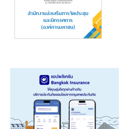
นอกจากนี้ พรูเด็นเชียล ประเทศไทย ยังมียังมีกิจกรรมพิเศษ ในโอกาส
ครบรอบ 175 ปี ที่อยากชวนให้ทุกครอบครัวมาร่วมฉลองชีวิตที่มีกันกับ
การเริ่มมีสุขภาพที่ดี กับกิจกรรม
“175
th Anniversary
พรูเด็นเชียล
พาตี้ เฮลท์ตี้ยกแก๊ง
”เพื่อลุ้นเป็น 175 ครอบครัวผู้โชคดีที่ได้รับบัตร
ที่พัก โรงแรม The Standard หัวหิน 2 วัน 1 คืน เพียงร่วม Challenge
ทำท่า แฟมิลี่ สควอท กับคนที่รัก ไม่ต่ำกว่า 30 วินาที และแชร์ในช่องทาง
Facebook หรือ Tiktok ของตัวเองพร้อมติด Hashtag
#175
PRUHealthyParty
เปิดโพสต์เป็นสาธารณะ และผู้ร่วมสนุกต้อง
ยืนยันการร่วมสนุก และรับประกันอุบัติเหตุฟรี ได้ที่