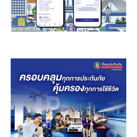
https://campaign.prudential.co.th/175healthchallenge/
ร่วม
สนุกได้ตั้งแต่วันที่ 9 ตุลาคม – 9 พฤศจิกายน นี้