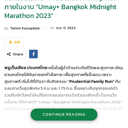
ภายในงาน “Umay+ Bangkok Midnight
Marathon 2023”
On
ต.ค. 11, 2023
By
Tatom Kaoupdate
649
Share
พรูเด็นเชียล ประเทศไทย
หนึ่งในผู้นำด้านประกันชีวิตและสุขภาพ เชิญ
ชวนคนไทยให้หันมาออกกำลังกาย เพื่อสุขภาพที่แข็งแรง เพราะ
สุขภาพดี เริ่มได้ที่ตัวเรา กับกิจกรรม “
Prudential Family Run”
กับ
ระยะทางวิ่งสุดพิเศษ 5 ก.ม. และ 1.75 ก.ม. ซึ่งเหมาะกับทุกครอบครัว
รวมถึงนักวิ่งหน้าใหม่ที่อยากลองเอาชนะใจตัวเองสักครั้ง ในงานวิ่ง
ครั้งประวัติศาสตร์ “Umay+ Bangkok Midnight Marathon 2023”
บนเส้นทางแลนด์มาร์คที่สำคัญๆ ในกรุงเทพมหานคร ร่วมกับนักวิ่งชั้น
CONTINUE READING
นำทั้งจากประเทศไทยและทั่วโลก