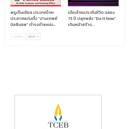
พรูเด็นเชียล ประเทศไทย
เมืองไทยประกันชีวิต ฉลอง
ประกาศแต่งตั้ง “ปานเทพย์
75 ปี ปลุกพลัง “Do It Now”
นิลสินธพ” ดำรงตำแหน่ง…
เดินหน้าสร้าง…
สำหรับผู้ที่สนใจเข้าร่วมกิจกรรม “
Prudential Family Run”
สามารถ
ดูรายละเอียดเพิ่มเติมได้ที่
PREV
NEXT
https://www.facebook.com/BKKmidnightmarathon
และเข้า
ร่วมสมัครการแข่งขันได้ที่
https://www.runlah.com/events/bmm
2023