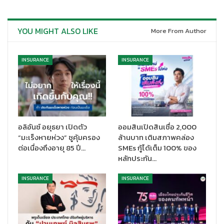
กับระยะทางวิ่ง 5 ก.ม. และ 1.75 ก.ม. ซึ่งเป็นระยะทางเริ่มต้นที่ไม่ไกลมาก
เหมาะสำหรับผู้ที่เริ่มต้นออกกำลังกาย หรือเชิญชวนสมาชิกใน
ครอบครัวมาทำกิจกรรมร่วมกัน นอกจากนั้น ปีนี้ยังถือเป็นปีที่พิเศษ
YOU MIGHT ALSO LIKE
More From Author
เพราะเป็นปีแห่งการเฉลิมฉลองในวาระที่พรูเด็นเชียลดำเนินธุรกิจมา
ครบ 175 ปี อีกด้วย โดยกิจกรรม “
Prudential Family Run”
จะเริ่ม
ต้นตั้งแต่ช่วงเย็นของวันที่ 9 ธันวาคม ตั้งแต่เวลา 18.00 น. เป็นต้นไป”
INSURANCE
INSURANCE
“ปัจจุบันคนไทยหันมาใส่ใจและดูแลสุขภาพมากยิ่งขึ้น ซึ่งทุกคนมักจะ
ได้ยินเสมอกับคำว่า “ความมั่งคั่งที่แท้จริง คือ การมีสุขภาพที่แข็งแรง”
หรือ
Health is Wealth
ดังนั้นการมีสุขภาพที่ดีนับตั้งแต่วันนี้จะทำให้เรา
มีสุขภาพที่ยั่งยืนในอนาคต พรูเด็นเชียลฯ ยึดมั่นในเจตนารมณ์ที่ว่า
อลิอันซ์ อยุธยา เปิดตัว
ออมสินเปิดสินเชื่อ 2,000
“ชีวิตมีกัน…ทุกวันดีกว่า” หรือ “
Prudential For Every Life For Every
“มะเร็งหายห่วง” ชูคุ้มครอง
ล้านบาท เติมสภาพคล่อง
Future”
เราเชื่อว่าการมีกันและกันจะช่วยเติมเต็มทุกวันให้ดีกว่าเดิม พรู
ต่อเนื่องถึงอายุ 85 ปี…
SMEs กู้ได้เต็ม 100% ของ
เด็นเชียลฯ พร้อมอยู่เคียงข้างทุกความสัมพันธ์ในครอบครัวด้วยโซลูชัน
หลักประกัน…
ด้านต่างๆที่ครอบคลุมการใช้ชีวิตทุกมิติ”
นายบัณฑิต กล่าวเสริม
INSURANCE
INSURANCE