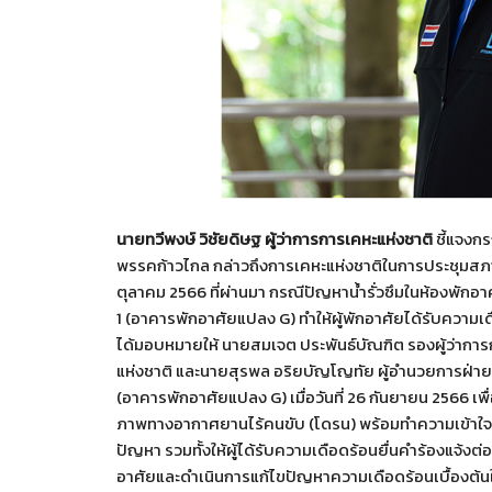
นายทวีพงษ์ วิชัยดิษฐ ผู้ว่าการการเคหะแห่งชาติ
ชี้แจงก
พรรคก้าวไกล กล่าวถึงการเคหะแห่งชาติในการประชุมสภาผู้แทน
ตุลาคม 2566 ที่ผ่านมา กรณีปัญหาน้ำรั่วซึมในห้องพักอา
1 (อาคารพักอาศัยแปลง G) ทำให้ผู้พักอาศัยได้รับความเดื
ได้มอบหมายให้ นายสมเจต ประพันธ์บัณฑิต รองผู้ว่าการก
แห่งชาติ และนายสุรพล อริยบัญโญทัย ผู้อำนวยการฝ่ายฟื
(อาคารพักอาศัยแปลง G) เมื่อวันที่ 26 กันยายน 2566
ภาพทางอากาศยานไร้คนขับ (โดรน) พร้อมทำความเข้าใจกั
ปัญหา รวมทั้งให้ผู้ได้รับความเดือดร้อนยื่นคำร้องแจ้
อาศัยและดำเนินการแก้ไขปัญหาความเดือดร้อนเบื้องต้นใ