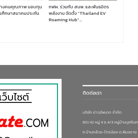
ร้างคนคุณภาพ มอบทุน
กฟผ. ร่วมกับ สนพ. และพันธมิตร
ารศึกษาสมาคมประกัน
พลังงาน จัดตั้ง “Thailand EV
Roaming Hub”…
ติดต่อเรา
บริษัท ข่าวอัพเดท จำกัด
80/42 หมู่ 4 ซ.4/3 หมู่บ้านบุศรินท
ถ.บ้านกล้วย-ไทรน้อย ต.พิมลราช