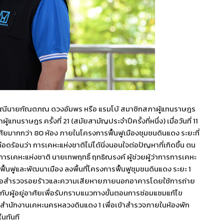
รณีนายกัณตภณ ดวงอัมพร หรือ แรมโบ้ สมาชิกสภาผู้แทนราษฎร
ราษฎร ครั้งที่ 21 (สมัยสามัญประจำปีครั้งที่หนึ่ง) เมื่อวันที่ 11
ศัยมากกว่า 80 ห้อง ภายในโครงการฟื้นฟูเมืองชุมชนดินแดง ระยะที่
อดร้อนว่า การเคหะแห่งชาติไม่ได้นิ่งนอนใจต่อปัญหาที่เกิดขึ้น ตน
ารเคหะแห่งชาติ นายเทพฤทธิ์ ฤทธิณรงค์ ผู้ช่วยผู้ว่าการการเคหะ
้นฟูและพัฒนาเมือง ลงพื้นที่โครงการฟื้นฟูชุมชนดินแดง ระยะ 1
 เพื่อสำรวจรอยร้าวและความเสียหายภายนอกอาคารโดยใช้การถ่าย
บผู้อยู่อาศัยเพื่อรับทราบแนวทางขั้นตอนการซ่อมแซมแก้ไข
งต่อสำนักงานเคหะนครหลวงดินแดง 1 เพื่อเข้าสำรวจภายในห้องพัก
นทันที