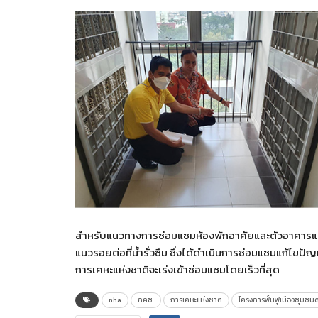
สำหรับแนวทางการซ่อมแซมห้องพักอาศัยและตัวอาคารแบ่
แนวรอยต่อที่น้ำรั่วซึม ซึ่งได้ดำเนินการซ่อมแซมแก้ไข
การเคหะแห่งชาติจะเร่งเข้าซ่อมแซมโดยเร็วที่สุด
nha
กคช.
การเคหะแห่งชาติ
โครงการฟื้นฟูเมืองชุมชน