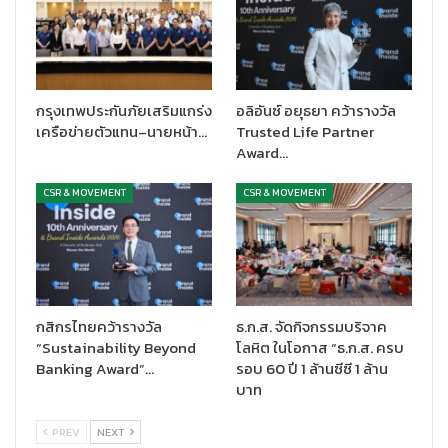
กรุงเทพประกันภัยเสริมแกร่ง
อลิอันซ์ อยุธยา คว้ารางวัล
เครือข่ายตัวแทน–นายหน้า…
Trusted Life Partner
Award…
CSR & MOVEMENT
CSR & MOVEMENT
กสิกรไทยคว้ารางวัล
ธ.ก.ส. จัดกิจกรรมบริจาค
“Sustainability Beyond
โลหิต ในโอกาส “ธ.ก.ส. ครบ
Banking Award”…
รอบ 60 ปี 1 ล้านซีซี 1 ล้าน
บาท
PREV
NEXT