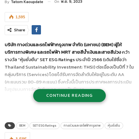
On
พ.ย. 9, 2023
By
Tatom Kaoupdate
1,595
Share
บริษัท ทางด่วนและรถไฟฟ้ากรุงเทพ จำกัด (มหาชน) (
BEM) ผู้ให้
บริการทางพิเศษ และรถไฟฟ้า MRT สายสีน้ำเงินและสายสีม่วง
คว้า
รางวัล “หุ้นยั่งยืน” SET ESG Ratings ประจำปี 2566 (เดิมใช้ชื่อว่า
Thailand Sustainability Investment: THSI) ต่อเนื่องเป็นปีที่ 7 ใน
กลุ่มบริการ (Services) โดยได้รับการจัดลำดับให้อยู่ในระดับ AA
(คะแนนรวม 80-89 คะแนน) ซึ่งครั้งนี้เป็นการประกาศผลการประเมิน
ในรูปแบบการจัดลำดับผลคะแนนเป็นปีแรก
CONTINUE READING
ทั้งนี้ BEM มุ่งมั่นขับเคลื่อนธุรกิจควบคู่กับการสร้างความยั่งยืนในทุก
มิติอย่างต่อเนื่อง ส่งมอบการบริการคมนาคมขนส่งที่ปลอดภัย
สะดวก รวดเร็ว ควบคู่ไปกับการดำเนินธุรกิจด้วยความรับผิดชอบต่อ
สิ่งแวดล้อม สังคม และบรรษัทภิบาล (Environmental, Social,
BEM
SET ESG Ratings
ทางด่วนและรถไฟฟ้ากรุงเทพ
หุ้นยั่งยืน
Governance : ESG) สะท้อนให้เห็นถึงการพัฒนาองค์กรให้เติบโต