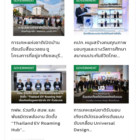
GOVERNMENT
GOVERNMENT
การเคหะแห่งชาติเปิดบ้าน
คปภ. หนุนสร้างคนคุณภาพ
ต้อนรับสื่อมวลชน ชู
มอบทุนและรางวัลการศึกษา
โครงการที่อยู่อาศัยชลบุรี…
สมาคมประกันชีวิตไทย…
GOVERNMENT
GOVERNMENT
กฟผ. ร่วมกับ สนพ. และ
การเคหะแห่งชาติรับมอบ
พันธมิตรพลังงาน จัดตั้ง
เกียรติบัตรองค์กรต้นแบบ
“Thailand EV Roaming
ขับเคลื่อน Universal
Hub”…
Design…