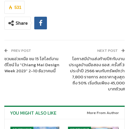
531
Share
MEA ในฐานะหน่วยงานรัฐวิสาหกิจ สังกัดกระทรวงมหาดไทย มีหน้าที่
ดูแลระบบจำหน่ายไฟฟ้าในพื้นที่กรุงเทพมหานคร นนทบุรี และ
สมุทรปราการ ให้ความสำคัญกับการจัดกิจกรรมพนักงานอาสา
สร้างสรรค์ เพื่อส่งเสริมสังคมแห่งการให้ สนองต่อนโยบายการ
PREV POST
NEXT POST
ทำงานจิตอาสาพระราชทานของกระทรวงมหาดไทย โดย MEA ดำเนิน
ชวนแอ่วเหนือ ชม 15 ไฮไลต์งาน
โอกาสมีบ้านส่งท้ายปี!! กับงาน
งานด้วยความห่วงใยในสังคมและสิ่งแวดล้อม ขอร่วมแบ่งปันสิ่งดี ๆ
ดีไซน์ ใน “Chiang Mai Design
ประมูลบ้านมือสอง ธอส. ครั้งที่ 3
คืนสู่สังคม โดยใช้ทักษะความรู้ความสามารถของพนักงานอาสา
Week 2023” 2-10 ธันวาคมนี้
ประจำปี 2566 พบกับทรัพย์กว่า
สร้างสรรค์ MEA Volunteer เพื่อเป็นส่วนหนึ่งช่วยเหลือสร้าง
7,800 รายการ ลดราคาสูงสุด
ประโยชน์ให้กับสังคมและสิ่งแวดล้อมอย่างยั่งยืนต่อไป
ถึง 50% เริ่มต้นเพียง 45,000
บาทถ้วน!!
YOU MIGHT ALSO LIKE
More From Author