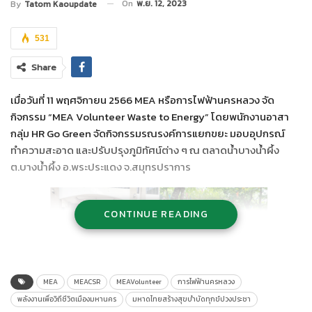
On
พ.ย. 12, 2023
By
Tatom Kaoupdate
531
Share
เมื่อวันที่ 11 พฤศจิกายน 2566 MEA หรือการไฟฟ้านครหลวง จัด
กิจกรรม “MEA Volunteer Waste to Energy” โดยพนักงานอาสา
กลุ่ม HR Go Green จัดกิจกรรมรณรงค์การแยกขยะ มอบอุปกรณ์
ทำความสะอาด และปรับปรุงภูมิทัศน์ต่าง ๆ ณ ตลาดน้ำบางน้ำผึ้ง
ต.บางน้ำผึ้ง อ.พระประแดง จ.สมุทรปราการ
CONTINUE READING
MEA
MEACSR
MEAVolunteer
การไฟฟ้านครหลวง
พลังงานเพื่อวิถีชีวิตเมืองมหานคร
มหาดไทยสร้างสุขบำบัดทุกข์ปวงประชา