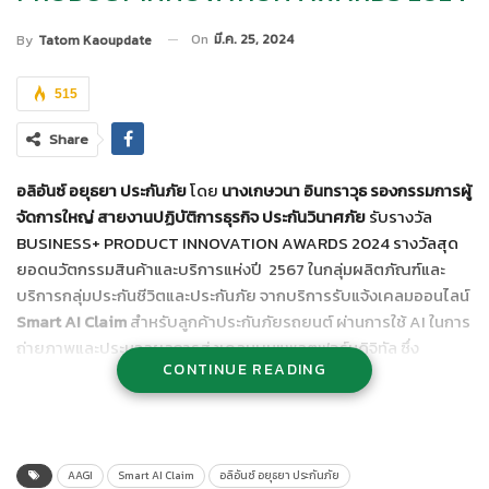
On
มี.ค. 25, 2024
By
Tatom Kaoupdate
515
Share
อลิอันซ์ อยุธยา ประกันภัย
โดย
นางเกษวนา อินทราวุธ รองกรรมการผู้
จัดการใหญ่ สายงานปฏิบัติการธุรกิจ ประกันวินาศภัย
รับรางวัล
BUSINESS+ PRODUCT INNOVATION AWARDS 2024 รางวัลสุด
ยอดนวัตกรรมสินค้าและบริการแห่งปี 2567 ในกลุ่มผลิตภัณฑ์และ
บริการกลุ่มประกันชีวิตและประกันภัย จากบริการรับแจ้งเคลมออนไลน์
Smart AI Claim
สำหรับลูกค้าประกันภัยรถยนต์ ผ่านการใช้ AI ในการ
ถ่ายภาพและประมวลผลการส่งเคลมบนแพลตฟอร์มดิจิทัล ซึ่ง
CONTINUE READING
สามารถทำได้ง่าย ทุกที่ ทุกเวลา เปิดเคลมได้ภายใน 3 นาที ตอบโจทย์
ชีวิตลูกค้ายุคใหม่ ที่ต้องการความสะดวกและรวดเร็ว
โดยนิตยสาร Business+ ในเครือบริษัท เออาร์ไอพี จำกัด(มหาชน)
ร่วมกับวิทยาลัยการจัดการมหาวิทยาลัยมหิดล มอบให้แก่องค์กรที่
AAGI
Smart AI Claim
อลิอันซ์ อยุธยา ประกันภัย