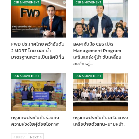
CSR & MOVEMENT
CSR & MOVEMENT
FWD ประเทศไทย คว้าอันดับ
BAM จับมือ CBS เปิด
2 MDRT ไทย ตอกย้ำ
Management Program
มาตรฐานความเป็นเลิศปีที่ 2
เสริมแกร่งผู้นำ ขับเคลื่อน
องค์กรสู่…
CSR & MOVEMENT
CSR & MOVEMENT
กรุงเทพประกันภัยร่วมส่ง
กรุงเทพประกันภัยเสริมแกร่ง
ความห่วงใยผู้ด้อยโอกาส
เครือข่ายตัวแทน–นายหน้า…
PREV
NEXT