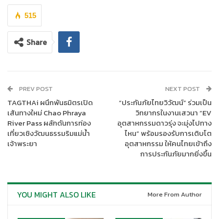
คิดค้นและพัฒนานวัตกรรมที่ตอบโจทย์ความต้องการของผู้บริโภค
มากที่สุด ภายใต้แนวคิด “สร้างสรรค์ผลิตภัณฑ์ด้วยเทคโนโลยี
515
อัจฉริยะ – Innovation the products with Intelligence
Technology” โดยมี
นายมนู เลียวไพโรจน์
ประธานกรรมการ บริษัท
Share
เออาร์ไอพี จำกัด (มหาชน) ให้เกียรติแสดงความยินดี ณ โรงแรม
อินเตอร์คอนติเนนตัล ราขประสงค์ เมื่อเร็วๆ นี้
PREV POST
NEXT POST
TAGTHAi ผนึกพันธมิตรเปิด
“ประกันภัยไทยวิวัฒน์” ร่วมเป็น
เส้นทางใหม่ Chao Phraya
วิทยากรในงานเสวนา “EV
River Pass ผลักดันการท่อง
อุตสาหกรรมดาวรุ่ง จะมุ่งไปทาง
เที่ยวเชิงวัฒนธรรมริมแม่น้ำ
ไหน” พร้อมรองรับการเติบโต
เจ้าพระยา
อุตสาหกรรม ให้คนไทยเข้าถึง
การประกันภัยมากยิ่งขึ้น
YOU MIGHT ALSO LIKE
More From Author