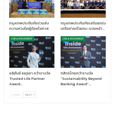
กรุงเทพประกันภัยร่วมส่ง
กรุงเทพประกันภัยเสริมแกร่ง
ความห่วงใยผู้ด้อยโอกาส
เครือข่ายตัวแทน–นายหน้า…
CSR & MOVEMENT
CSR & MOVEMENT
อลิอันซ์ อยุธยา คว้ารางวัล
กสิกรไทยคว้ารางวัล
Trusted Life Partner
“Sustainability Beyond
Award…
Banking Award”…
PREV
NEXT