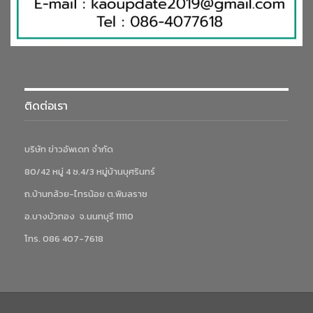
ติดต่อเรา
บริษัท ข่าวอัพเดท จำกัด
80/42 หมู่ 4 ซ.4/3 หมู่บ้านบุศรินทร์
ถ.บ้านกล้วย-ไทรน้อย ต.พิมลราช
อ.บางบัวทอง จ.นนทบุรี 11110
โทร. 086 407-7618
นายไมเคิล ไชน์ ผู้บริหารสูงสุด กลุ่มธุรกิจเบียร์
กล่าวว่า “ธุรกิจเบียร์
ของเราในประเทศไทยมีปริมาณขายที่เติบโตขึ้นอย่างน่าพอใจ โดย
เฉพาะในช่วงกลางปี 2567 จากการฟื้นตัวของการท่องเที่ยวและสภาพ