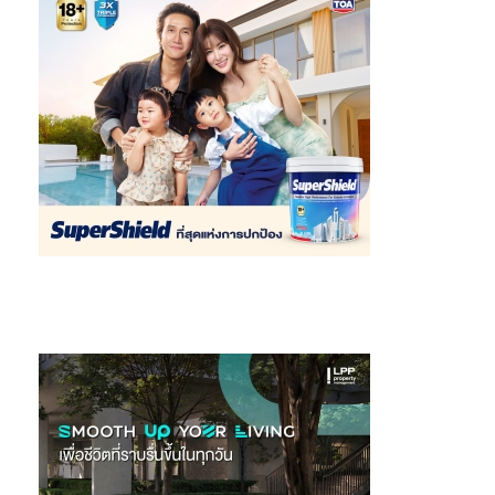
หลักมาจากปริมาณขายรวมที่ลดลงร้อยละ 2.7 เนื่องจากการชะลอตัว
ของกิจกรรมทางเศรษฐกิจในประเทศไทย อย่างไรก็ดี การชะลอตัวใน
ประเทศไทยถูกชดเชยได้บางส่วนจากธุรกิจในประเทศเมียนมาที่ยังคง
เติบโตอย่างแข็งแกร่ง และมีผลการดำเนินงานที่ดีขึ้นจากปีก่อน ทั้งราย
ได้จากการขายและกำไรก่อนดอกเบี้ยจ่าย ภาษีเงินได้ ค่าเสื่อมราคา
และค่าใช้จ่ายตัดบัญชี (EBITDA)
หนึ่งในเป้าหมายสำคัญของไทยเบฟคือการทำให้สุราพรีเมียมของไทย
เป็นที่รู้จักไปทั่วโลก ด้วยการมุ่งเน้นนำเสนอสุราที่มีคุณภาพระดับ
สากลผ่านตราสินค้าหลักอย่าง แสงโสม แม่โขง พระยา รัม และรวงข้าว
สยาม แซฟไฟร์ และเพื่อตอกย้ำความมุ่งมั่นดังกล่าว ไทยเบฟได้ขยาย
กลุ่มผลิตภัณฑ์สุราระดับพรีเมียมผ่านการเปิดตัว PRAKAAN
(ปราการ) ผลิตภัณฑ์ซิงเกิลมอลต์วิสกี้ระดับพรีเมียมแบรนด์แรกของ
ประเทศไทยในเดือนกันยายน 2567 ซึ่งจะเข้ามาเสริมทัพกลุ่มตราสิน
ค้าหลักในการขับเคลื่อนสุราระดับพรีเมียมของไทยสู่เวทีระดับโลก
สำหรับตลาดต่างประเทศ ไทยเบฟเสริมสร้างศักยภาพในการแข่งขัน
ด้วยกลุ่มผลิตภัณฑ์ระดับพรีเมียมที่หลากหลาย ทั้งวิสกี้จาก
สกอตแลนด์ คอนญักจากฝรั่งเศส วิสกี้จากนิวซีแลนด์ ซิงเกิล มอลต์