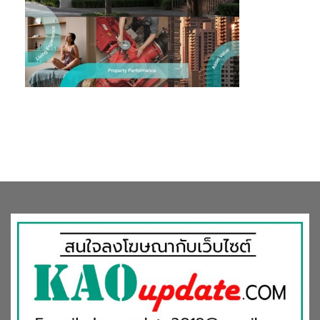
วิสกี้และรัมระดับพรีเมียมจากไทย นอกจากนี้ ยังมีแผนที่จะลงทุนเพิ่ม
เติมเพื่อขยายกำลังการผลิตในนิวซีแลนด์ ส่วนในประเทศเมียนมา แก
รนด์ รอยัล วิสกี้ ยังคงมีผลการดำเนินงานแข็งแกร่งและยังครอง
ตำแหน่งวิสกี้อันดับหนึ่งในประเทศไว้ได้แม้จะมีความท้าทายในตลาด
อย่างต่อเนื่อง
นอกจากนี้ กลุ่มธุรกิจสุรายังยึดมั่นดำเนินงานเพื่อความยั่งยืน โดย
โครงการที่สำคัญ ได้แก่ การใช้พลังงานแสงอาทิตย์ผ่านการติดตั้ง
แผงผลิตพลังงานแสงอาทิตย์ในโรงงานหลายแห่งทั้งในไทยและต่าง
ประเทศ การนำผลพลอยได้จากกระบวนการกลั่นแอลกอฮอล์ไปผลิต
เป็นก๊าซชีวภาพที่โรงงานผลิตเชื้อเพลิงชีวภาพ เพื่อลดการใช้พลังงาน
จากเชื้อเพลิงฟอสซิล และการล้างขวดแก้วใหม่โดยใช้เครื่องล้างแบบ
หมุน ซึ่งช่วยให้กลุ่มสามารถประหยัดน้ำในการทำความสะอาดขวดได้
ธุรกิจเบียร์