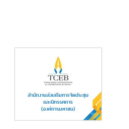
ยังมีแผนที่จะพัฒนาแพลตฟอร์มดิจิทัลที่ตอบโจทย์ต่อความต้องการที่
เปลี่ยนแปลงไปของลูกค้า อีกทั้งเตรียมพร้อมสำหรับการเติบโตใน
อนาคต
ในเดือนกันยายน 2567 ไทยเบฟได้รับเสียงอนุมัติจากผู้ถือหุ้นในที่
ประชุมวิสามัญผู้ถือหุ้น ในการทำธุรกรรมแลกหุ้นระหว่างบริษัท อินเต
อร์เบฟ อินเวสท์เม้นท์ ลิมิเต็ด (“IBIL”) ซึ่งเป็นบริษัทย่อยที่ไทยเบฟถือ
หุ้นโดยอ้อมทั้งหมด และบริษัท ทีซีซี แอสเซ็ทส์ ลิมิเต็ด (“TCCAL”) โดย
IBIL จะทำการโอนหุ้นที่ถืออยู่ในบริษัท เฟรเซอร์ส พร็อพเพอร์ตี้ ลิมิ
เต็ด (“FPL”) ทั้งหมดร้อยละ 28.78 ให้แก่ TCCAL และ TCCAL จะโอนหุ้น
ที่ถืออยู่ในบริษัท เฟรเซอร์ แอนด์ นีฟ, ลิมิเต็ด (“F&N”) ร้อยละ 41.30
ให้แก่ IBIL
ธุรกรรมดังกล่าวส่งผลให้ IBIL มีสัดส่วนการถือหุ้นใน F&N เพิ่มขึ้นเป็น
ร้อยละ 69.61 โดยกลุ่มจะมุ่งเน้นการรวมธุรกิจและการดำเนินงานของ
F&N เข้ากับไทยเบฟ ซึ่งจะเสริมแกร่งศักยภาพในการแข่งขันของกลุ่ม
ในธุรกิจเครื่องดื่มไม่มีแอลกอฮอล์และผลิตภัณฑ์นม พร้อมทั้งสร้าง
ประโยชน์จากการผนึกกำลังร่วมกัน และเพิ่มโอกาสในการสร้างรายได้
และขยายตลาดของกลุ่มให้หลากหลายยิ่งขึ้น