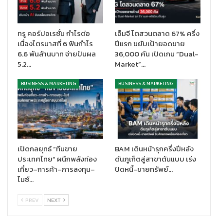
ตามพันธกิจขององค์กร ไทยเบฟต่อยอดความสำเร็จจากแผน
PASSION 2025 ด้วยการเดินหน้าขับเคลื่อนการเติบโตที่ยั่งยืนสู่
ทรู คอร์ปอเรชั่น กำไรต่อ
เอ็มจี โตสวนตลาด 67% ครึ่ง
PASSION 2030 ซึ่งเป็นแผนการดำเนินงานของกลุ่มเพื่อมุ่งสู่การสู่
เนื่องไตรมาสที่ 6 ฟันกำไร
ปีแรก ขยับเป้ายอดขาย
เติบโตอย่างต่อเนื่องในช่วงห้าปีข้างหน้า
6.6 พันล้านบาท จ่ายปันผล
36,000 คัน เปิดเกม “Dual-
5.2…
Market”…
การกระจายสินค้าด้วยศักยภาพที่แข็งแกร่ง (
Reach Competitively)
กลุ่มมุ่งมั่นพัฒนาการส่งมอบสินค้าและบริการให้เกิดประสิทธิภาพ
BUSINESS & MARKETING
BUSINESS & MARKETING
สูงสุด เพื่อให้มั่นใจว่าสามารถตอบโจทย์ความต้องการของลูกค้าใน
ช่องทางต่าง ๆ ได้อย่างทั่วถึง และขยายขอบเขตให้ครอบคลุมทุกช่อง
ทาง รวมทั้งเจาะตลาดได้อย่างครบวงจรไร้รอยต่อ ด้วยศักยภาพอัน
แข็งแกร่งที่พร้อมแข่งขันทั้งในด้านต้นทุนและการให้บริการที่มีคุณภาพ
เปิดกลยุทธ์ “ทีมขาย
BAM เดินหน้ารุกครึ่งปีหลัง
ดิจิทัลเพื่อขับเคลื่อนการเติบโต (
Digital for Growth)
ประเทศไทย” ผนึกพลังท่อง
ดันภูเก็ตสู่สาขาต้นแบบ เร่ง
เที่ยว–การค้า–การลงทุน–
ปิดหนี้-ขายทรัพย์…
กลุ่มมีความตั้งใจที่จะขยายการนำเทคโนโลยีและระบบดิจิทัลมาใช้ รวม
ไมซ์…
ถึงประยุกต์ใช้ระบบขายอัตโนมัติ (sales automation) เพื่อยกระดับ
ความสามารถในการแข่งขัน เพิ่มความรวดเร็วและประสิทธิภาพของ
PREV
NEXT
กระบวนการผลิต การดำเนินงาน รวมถึงการกระจายสินค้า นอกจากนี้