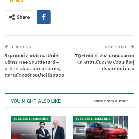
983
Share
นายฐาปน สิริวัฒนภักดี ประธานเจ้าหน้าที่บริหาร
กล่าวว่า “ผมมีความ
ยินดีที่จะแถลงว่าเรามีความคืบหน้าที่ดีในการสรรสร้างความสามารถ
PREV POST
NEXT POST
เสริมแกร่งตำแหน่งในตลาดและตราสินค้าของเรา รวมทั้งนำศักยภาพ
5 ตุลาคมนี้ สายสีแดง เปิดให้
TQM ผนึกกำลังสาขาหนองคาย
ของไทยเบฟที่มีอยู่มาก่อให้เกิดมูลค่าสูงสุดในทุกธุรกิจของเรา แม้ที่
บริการ Free Shuttle เสาร์ –
และสาขาเชียงราย ช่วยเหลือผู้
ผ่านมาจะมีความท้าทายด้านการดำเนินงานและต้นทุน อันเป็นผลมาจาก
อาทิตย์ เชื่อมต่อการเดินทางสู่
ประสบภัยน้ำท่วม
ความผันผวนของเศรษฐกิจมหภาคและปัญหาภูมิรัฐศาสตร์ แต่เรา
ตลาดนัดจตุจักรอย่างไร้รอยต่อ
สามารถก้าวข้ามอุปสรรคมาได้ด้วยรากฐานที่แข็งแกร่ง และการ
บริหารอัตรากำไรและความเสี่ยงอย่างมีวินัย โดยความทุ่มเทร่วมมือ
ร่วมใจกันของกลุ่มไทยเบฟทำให้เรามีผลการดำเนินงานดีในช่วง 9
YOU MIGHT ALSO LIKE
More From Author
เดือนแรกของปี 2567 เช่นเดียวกับในช่วงห้าปีที่ผ่านมา และในวันนี้เรา
กำลังมองไปข้างหน้า โดยนำจุดแข็งทางการแข่งขันและขีดความ
สามารถหลักของเรามาเป็นตัวขับเคลื่อนการเติบโตและสร้างมูลค่าให้
BUSINESS & MARKETING
BUSINESS & MARKETING
มากยิ่งขึ้นกว่าเดิม”
ด้วยความมุ่งมั่นที่จะ “สร้างสรรค์และแบ่งปันคุณค่าจากการเติบโต”