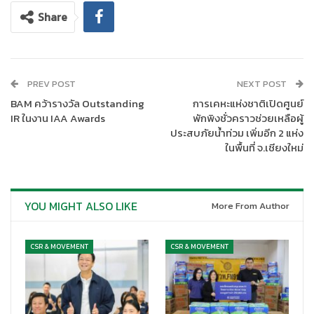
แก้ไขปัญหาลูกค้าที่เป็นหนี้เสียบัตร ด้วยเงื่อนไขที่ผ่อนปรน อัตรา
Share
ดอกเบี้ยต่ำ ผ่อนนานสูงสุด 10 ปี ควบคู่กับบริการให้ความรู้ทางการ
เงินแก่พนักงานที่เป็นสมาชิก ส.อ.ท. ณ ห้องมงคลสุธี ชั้น 8 สภา
อุตสาหกรรมแห่งประเทศไทย เมื่อเร็ว ๆ นี้
PREV POST
NEXT POST
BAM คว้ารางวัล Outstanding
การเคหะแห่งชาติเปิดศูนย์
IR ในงาน IAA Awards
พักพิงชั่วคราวช่วยเหลือผู้
ประสบภัยน้ำท่วม เพิ่มอีก 2 แห่ง
ในพื้นที่ จ.เชียงใหม่
YOU MIGHT ALSO LIKE
More From Author
CSR & MOVEMENT
CSR & MOVEMENT