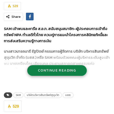
529
Share
SAM เข้าพบและหารือ ส.อ.ท. สนับสนุนสมาชิก-ผู้ประกอบการเข้าถึง
ทรัพย์ NPA ทำเลดีทั่วไทย ควบคู่การแนะนำโครงการคลินิกแก้หนี้และ
การส่งเสริมความรู้ทางการเงิน
นางสาวนารถนารี รัฐปัตย์ กรรมการผู้จัดการ บริษัท บริหารสินทรัพย์
สุขุมวิท จำกัด (บสส.) หรือ SAM
พร้อมด้วยคณะผู้บริหารระดับสูง เข้า
พบ
นายเกรียงไกร เธียรนุกุล ประธานสภาอุตสาหกรรมแห่ง
ประเทศไทย (ส.อ.ท.)
และคณะผู้บริหาร ส.อ.ท. เพื่อหารือถึงความร่วม
CONTINUE READING
มือในการส่งเสริมและสนับสนุนสมาชิก ส.อ.ท. และผู้ประกอบการ ทั้ง
รายใหญ่และรายย่อย ให้เข้าถึงบริการต่าง ๆ ของ SAM ได้อย่างทั่วถึง
อาทิ การจำหน่ายทรัพย์สินรอการขาย (NPA) หรือทรัพย์มือสอง ทั้ง
เพื่อการอยู่อาศัยและการลงทุนในทำเลดีทั่วประเทศ การเจรจา
SAM
บริษัทบริหารสินทรัพย์สุขุมวิท
บสส.
ปรับปรุงโครงสร้างหนี้ลูกค้า NPL เพื่อให้ได้ข้อยุติภายใต้แนวทางที่
เหมาะสม และลูกค้าสามารถกลับมาใช้ชีวิตได้ตามปกติอีกครั้ง รวมทั้ง
529
โครงการคลินิกแก้หนี้ by SAM หน่วยงานกลางในการช่วยเหลือและ