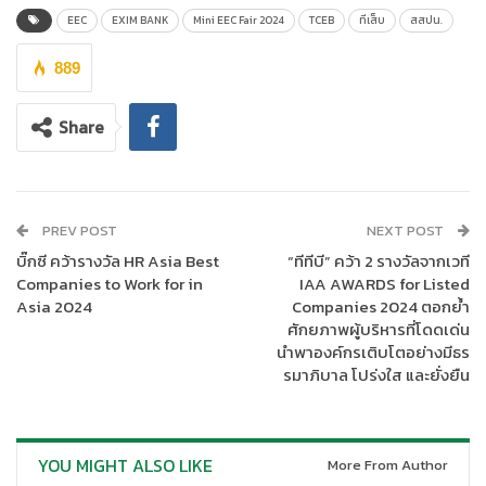
EEC
EXIM BANK
Mini EEC Fair 2024
TCEB
ทีเส็บ
สสปน.
889
Share
PREV POST
NEXT POST
บิ๊กซี คว้ารางวัล HR Asia Best
“ทีทีบี” คว้า 2 รางวัลจากเวที
Companies to Work for in
IAA AWARDS for Listed
Asia 2024
Companies 2024 ตอกย้ำ
ศักยภาพผู้บริหารที่โดดเด่น
นำพาองค์กรเติบโตอย่างมีธร
รมาภิบาล โปร่งใส และยั่งยืน
YOU MIGHT ALSO LIKE
More From Author