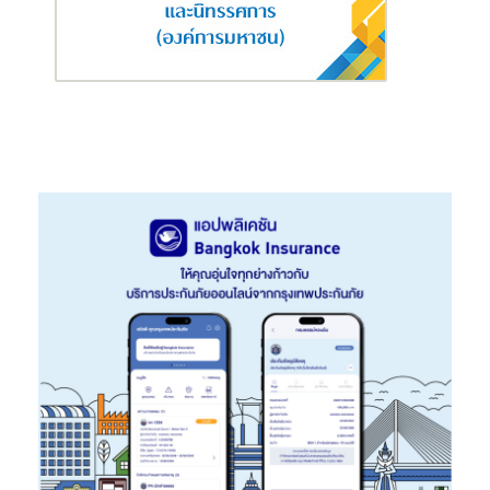
อนาคต การจัด Mini EEC Fair 2024 นับเป็นเวทีสำคัญที่แสดงถึง
ความพร้อมของพื้นที่ EEC ในการรองรับการลงทุน ทั้งด้านโครงสร้าง
พื้นฐาน นโยบายสนับสนุน และการให้สิทธิประโยชน์รูปแบบใหม่ที่จูงใจ
ผ่านวิธีการเจรจาตามข้อเสนอการลงทุนของนักลงทุนเฉพาะราย โดยมี
กรอบสิทธิประโยชน์ที่สำคัญ อาทิ ด้านภาษี ยกเว้นภาษีเงินได้
นิติบุคคลสูงสุด เป็นเวลา 1 – 15 ปี ลดหย่อนภาษีเงินได้นิติบุคคลไม่
เกินร้อยละ 50 เป็นเวลา 1-10 ปี สิทธิในการได้รับยกเว้นหรือลดหย่อน
ภาษีอากร เป็นต้น ด้านที่ไม่ใช่ภาษี อาทิ ด้านวีซ่าและใบอนุญาตทำงาน
ของคนต่างด้าว มอบ EEC Visa ให้แก่กลุ่มผู้เชี่ยวชาญ ผู้บริหาร ผู้
ชำนาญการ และบุคคลในอุปการะ ระยะเวลาสูงสุด 10 ปี รวมไปถึง การ
ให้บริการภาครัฐครบวงจร หรือ EEC One Stop Service (EEC OSS)
ซึ่งนักลงทุนสามารถรับบริการด้านอนุมัติ อนุญาต การยื่นคำขอที่
เกี่ยวข้องผ่านระบบออนไลน์ รวมทั้งสามารถขอรับสิทธิประโยชน์ผ่าน
ช่องทาง EEC OSS ได้ เป็นการลดขั้นตอนต่าง ๆ เพื่อให้การดำเนิน
ธุรกิจรวดเร็ว และมีประสิทธิภาพยิ่งขึ้น”
สำหรับงาน Mini EEC Fair 2024 เป็นเวทีสำคัญในการนำเสนอข้อมูล
และโอกาสทางธุรกิจให้กับนักลงทุนทั้งในและต่างประเทศ โดยมีไฮไลท์ที่
สำคัญภายในงาน ประกอบด้วย ปาฐกถาพิเศษ “EEC