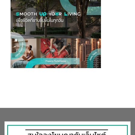
Investment in EEC” ซึ่งจะนำเสนอแนวคิดการพัฒนา EEC ให้เป็น
ศูนย์กลางการท่องเที่ยวเชิงสุขภาพระดับโลก โดยวิทยากรชั้นนำทั้ง
จากภาคธุรกิจและภาครัฐ พร้อมทั้งแสดงนวัตกรรมด้านการแพทย์และ
สาธารณสุขจากสถาบันการศึกษาชั้นนำในภาคตะวันออก
หม่อมหลวงภู่ทอง ทองใหญ่
รองอธิบดีกรมพัฒนาธุรกิจการค้า
กระทรวงพาณิชย์ กล่าวว่า
“การร่วมมือในครั้งนี้ เป็นจุดเริ่มต้นที่ดีที่จะ
ช่วยเสริมสร้างศักยภาพทางการแข่งขันของธุรกิจสุขภาพและความ
งาม (Wellness) ของไทย ให้เข้าถึงโอกาสทางการค้าและการลงทุน
อย่างเต็มศักยภาพ เชื่อว่างาน Mini EEC Fair 2024 จะช่วยจุด
ประกายโดยเฉพาะผู้ประกอบการเอสเอ็มอี ที่จะเพิ่มรายได้ ช่วยขับ
เคลื่อนเศรษฐกิจสุขภาพและผลักดันให้เอสเอ็มอี เพิ่ม GDP ให้ได้ไม่
น้อยกว่า 40% ภายในปี 2570”
ด้าน
นางสาวกันยารัตน์ กุยสุวรรณ รองผู้อำนวยการสำนักส่งเสริม
อุตสาหกรรมการแพทย์ครบวงจร กรมสนับสนุนบริการสุขภาพ
กระทรวงสาธารณสุข กล่าวเสริมว่า
“รัฐบาลได้กำหนดนโยบายการ
พัฒนาประเทศไทยให้เป็นศูนย์กลางสุขภาพนานาชาติ (Medical
Hub) ซึ่งในปีงบประมาณ พ.ศ. 2568 กระทรวงสาธารณสุขได้มุ่งเน้น