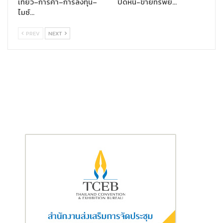
เที่ยว–การค้า–การลงทุน–
ปิดหนี้-ขายทรัพย์…
ไมซ์…
PREV
NEXT
ดร.จุฬา สุขมานพ เลขาธิการคณะกรรมการนโยบายเขตพัฒนาพิเศษ
ภาคตะวันออก หรือ อีอีซี กล่าวว่า
“อีอีซี เป็นพื้นที่ยุทธศาสตร์สำคัญ
สำหรับการพัฒนาอุตสาหกรรมเทคโนโลยีขั้นสูงและอุตสาหกรรมแห่ง