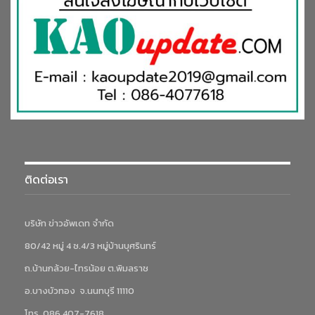
การเสริมสร้างระบบนิเวศเศรษฐกิจสุขภาพ อาทิ การยกระดับ
มาตรฐานของร้านนวดและสปาไทยในต่างประเทศ และพัฒนา
ศักยภาพหมอนวดแผนไทย (Thai Therapist) ผ่านการ Upskill
บุคลากรให้มีทักษะที่สูงขึ้น พื้นที่
EEC
ถือเป็นศูนย์กลางยุทธศาสตร์ใน
การขับเคลื่อนเศรษฐกิจด้านสุขภาพและการท่องเที่ยวเชิงสุขภาพ ซึ่ง
มีบทบาทสำคัญต่อการเติบโตของอุตสาหกรรมนี้ งานนี้จึงเป็นเวที
สำคัญในการจับคู่ธุรกิจและการสร้างพันธมิตร เพื่อเพิ่มโอกาสทางการ
ลงทุนให้กับผู้ประกอบการในพื้นที่ EEC”
ติดต่อเรา
บริษัท ข่าวอัพเดท จำกัด
80/42 หมู่ 4 ซ.4/3 หมู่บ้านบุศรินทร์
ถ.บ้านกล้วย-ไทรน้อย ต.พิมลราช
อ.บางบัวทอง จ.นนทบุรี 11110
โทร. 086 407-7618