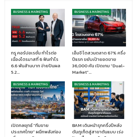
นายจิรุตถ์ อิศรางกูร ณ อยุธยา ผู้อำนวยการสำนักงานส่งเสริมการ
จัดประชุมและนิทรรศการ (องค์การมหาชน) กล่าวว่า
“การจัดงาน Mini
BUSINESS & MARKETING
BUSINESS & MARKETING
EEC Fair 2024 ไม่เพียงแต่แสดงศักยภาพของประเทศไทยในฐานะ
ศูนย์กลางอุตสาหกรรม S-CURVE แต่ยังเป็นเวทีสำคัญที่ใช้กลไกไมซ์
ในการเชื่อมโยงนักลงทุนและผู้ประกอบการ โดยเฉพาะใน 5 กลุ่ม
อุตสาหกรรมเป้าหมายที่ใช้เทคโนโลยีขั้นสูง เชื่อมั่นว่าการเจรจาและ
การสร้างพันธมิตรเชิงธุรกิจในงานนี้จะเปิดโอกาสใหม่ ๆ ในการลงทุนใน
ทรู คอร์ปอเรชั่น กำไรต่อ
เอ็มจี โตสวนตลาด 67% ครึ่ง
พื้นที่ EEC ซึ่งจะเสริมสร้างความแข็งแกร่งให้กับเศรษฐกิจของ
เนื่องไตรมาสที่ 6 ฟันกำไร
ปีแรก ขยับเป้ายอดขาย
ประเทศไทย และต่อยอดการเติบโตของอุตสาหกรรมที่มีศักยภาพทั้ง
6.6 พันล้านบาท จ่ายปันผล
36,000 คัน เปิดเกม “Dual-
ในระดับภูมิภาคและระดับโลก ซึ่งจะช่วยยกระดับขีดความสามารถใน
5.2…
Market”…
การแข่งขันของไทยให้เพิ่มมากขึ้น ความสำเร็จของปีที่ผ่านมาจากการ
จัดงาน EEC Cluster Fair 2023 ซึ่งเป็นการจัดนิทรรศการแสดง
BUSINESS & MARKETING
BUSINESS & MARKETING
ศักยภาพและงานแสดงสินค้าอุตสาหกรรม S-Curve ในพื้นที่ EEC
แสดงให้เห็นถึงความสามารถในการดึงดูดการลงทุนจากบริษัทชั้นนำ
ระดับโลก และก่อให้เกิดการเจรจาซื้อขายทางธุรกิจ มูลค่าสูงมากถึง
7,360 ล้านบาท เสริมสร้างการเติบโตทางเศรษฐกิจ สร้างงาน สร้าง
รายได้ให้กับประเทศ”
เปิดกลยุทธ์ “ทีมขาย
BAM เดินหน้ารุกครึ่งปีหลัง
ประเทศไทย” ผนึกพลังท่อง
ดันภูเก็ตสู่สาขาต้นแบบ เร่ง