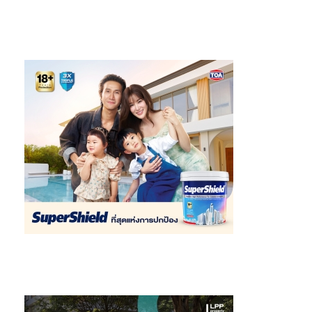
ออกและนำเข้าแห่งประเทศไทย หรือ
EXIM BANK
กล่าวว่า “EXIM
BANK ในฐานะ Green Development Bank ทำงานอย่างใกล้ชิดกับ
ทุกหน่วยงานพันธมิตร เพื่อส่งเสริมศักยภาพของพื้นที่ EEC โดยในงาน
Mini EEC fair 2024 นี้ EXIM BANK ได้เตรียมสิทธิประโยชน์สำหรับผู้
ประกอบการที่ลงทะเบียนที่บูท EXIM BANK ประกอบด้วย 1) รับประกัน
การส่งออก มูลค่าคุ้มครองสูงสุดถึง 300,000 บาท โดยไม่มีค่าใช้จ่าย
เพื่อสนับสนุนให้ผู้ส่งออกขยายไปยังตลาดใหม่ได้อย่างมั่นใจ และ 2)
ลดอัตราดอกเบี้ยสูงสุด 0.5% ต่อปี ในปีแรก สำหรับสินเชื่อเพื่อการ
ลงทุนหรือขยายกำลังการผลิต การปรับปรุงสถานประกอบการเพื่อลด
การปล่อยก๊าซเรือนกระจก หรือธุรกิจที่มีเป้าหมายชัดเจนในการดำเนิน
ธุรกิจโดยคำนึงถึงสิ่งแวดล้อม สังคม และการกำกับดูแลกิจการที่ดี
(ESG) เราพร้อมเป็นผู้นำในการขับเคลื่อนยุทธศาสตร์การค้าและการ
ลงทุนของไทยให้เติบโตในเวทีโลกอย่างยั่งยืน”
นอกจากมาตรการและการสนับสนุนด้านการเงินและลงทุนแล้ว การ
พัฒนาอุตสาหกรรมสุขภาพและความเป็นอยู่ที่ดี (Wellness) ก็เป็นอีก
หนึ่งเสาหลักสำคัญในการขับเคลื่อนเศรษฐกิจในพื้นที่
EEC
จึงมีการจัด
กิจกรรมเสวนาเพื่อเจาะลึกถึงวิสัยทัศน์และโอกาสการลงทุนใน
อุตสาหกรรมนี้ ในหัวข้อ “Shaping the Future of Wellness