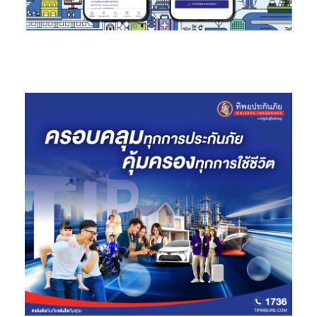
Opportunities: Investment Solution Towards Sustainable
Locals” โดย ดร.จุฬา สุขมานพ เลขาฯ อีอีซี การเสวนา “บทบาทภาค
การเงินในการสนับสนุนการลงทุนใน อีอีซี” โดยผู้แทนจาก
ตลาดหลักทรัพย์แห่งประเทศไทย และสถาบันการเงินชั้นนำ การนำ
เสนอสิทธิประโยชน์ และมาตรการสนับสนุนจากภาครัฐ
ดร.เบญจรงค์ สุวรรณคีรี รองกรรมการผู้จัดการ ธนาคารเพื่อการส่ง