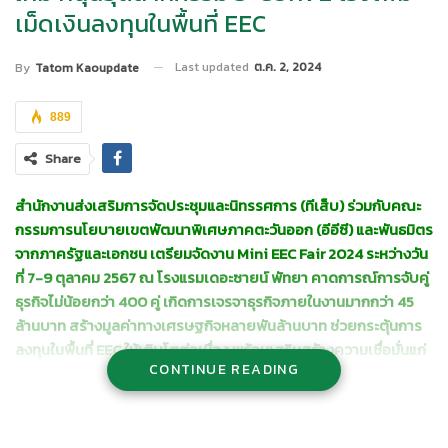
เม็ดเงินลงทุนในพื้นที่ EEC
Last updated
ต.ค. 2, 2024
By
Tatom Kaoupdate
889
Share
สำนักงานส่งเสริมการจัดประชุมและนิทรรศการ (ทีเส็บ) ร่วมกับคณะ
กรรมการนโยบายเขตพัฒนาพิเศษภาคตะวันออก (อีอีซี) และพันธมิตร
จากภาครัฐและเอกชน เตรียมจัดงาน
Mini EEC Fair 2024 ระหว่างวัน
ที่ 7-9 ตุลาคม 2567 ณ โรงแรมเดอะซายน์ พัทยา คาดการณ์การจับคู่
ธุรกิจไม่น้อยกว่า 400 คู่ เกิดการเจรจาธุรกิจภายในงานมากกว่า 45
ล้านบาท สร้างมูลค่าทางเศรษฐกิจหลายพันล้านบาท ช่วยกระตุ้นการ
ลงทุนในพื้นที่ EEC ให้เติบโตต่อเนื่อง พร้อมเสริมสร้างความเชื่อมั่นแก่
CONTINUE READING
นักลงทุนในอุตสาหกรรมอนาคต