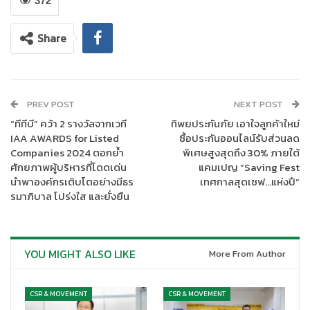
บริการกลุ่มลูกค้าองค์กรขนาดกลางและขนาดใหญ่ พร้อมให้ความ
372
คุ้มครองและตอบสนองทุกความต้องการของลูกค้าในทุกสถานการณ์
Share
PREV POST
NEXT POST
“ทีทีบี” คว้า 2 รางวัลจากเวที
ทิพยประกันภัย เอาใจลูกค้าใหม่
IAA AWARDS for Listed
ซื้อประกันออนไลน์รับส่วนลด
Companies 2024 ตอกย้ำ
พิเศษสูงสุดถึง 30% ภายใต้
ศักยภาพผู้บริหารที่โดดเด่น
แคมเปญ “Saving Fest
นำพาองค์กรเติบโตอย่างมีธร
เทศกาลสุดเซฟ…แห่งปี”
รมาภิบาล โปร่งใส และยั่งยืน
YOU MIGHT ALSO LIKE
More From Author
CSR & MOVEMENT
CSR & MOVEMENT