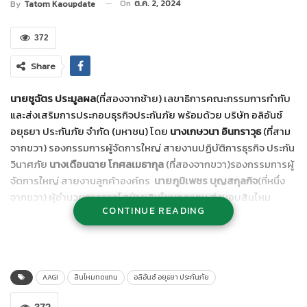
On
ต.ค. 2, 2024
By
Tatom Kaoupdate
372
Share
นายชูฉัตร ประมูลผล
(ที่สองจากซ้าย) เลขาธิการคณะกรรมการกำกับ
และส่งเสริมการประกอบธุรกิจประกันภัย พร้อมด้วย บริษัท อลิอันซ์
อยุธยา ประกันภัย จำกัด (มหาชน) โดย
นางเกษวนา อินทราวุธ
(ที่สาม
จากขวา) รองกรรมการผู้จัดการใหญ่ สายงานปฏิบัติการธุรกิจ ประกัน
วินาศภัย
นางเดือนฉาย โกศลเมธากุล
(ที่สองจากขวา)รองกรรมการผู้
จัดการใหญ่ สายงานลูกค้าองค์กร
นายภูมิเพชร บุญสกุลกิจ
(ที่หนึ่ง
จากขวา) ผู้อำนวยการอาวุโสฝ่ายสินไหมทดแทน ส่งมอบสินไหม
CONTINUE READING
ทดแทนจากอัคคีภัย จำนวนเงินทั้งสิ้น 255,166,116 บาท จากกรณีเหตุ
เพลิงไหม้โรงงานให้กับลูกค้าผู้ถือกรมธรรม์
อลิอันซ์ อยุธยา ประกันภัย พร้อมดูแลและให้ความคุ้มครองลูกค้าขนาด
ใหญ่ ด้วยความมุ่งมั่นในการบริหารความเสี่ยงที่ครอบคลุมทุกด้าน
AAGI
สินไหมทดแทน
อลิอันซ์ อยุธยา ประกันภัย
ภายใต้การดูแลของ Allianz Commercial ซึ่งเชี่ยวชาญในการให้