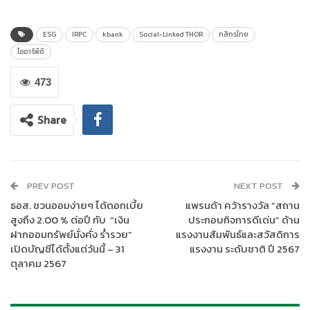
ออกสัญญาป้องกันความเสี่ยงด้านอัตราดอกเบี้ย THOR (Thai
Overnight Repurchase Rate) หรืออัตราดอกเบี้ยตลาดซื้อคืน
ESG
IRPC
kbank
Social-Linked THOR
กสิกรไทย
พันธบัตรภาคเอกชนระยะข้ามคืนระหว่างธนาคาร ซึ่งมีเงื่อนไขเชื่อม
ไออาร์พีซี
โยงกับเป้าหมายการพัฒนาความยั่งยืนด้านสังคม หากลูกค้าบรรลุ
เป้าหมายจะได้รับอัตราดอกเบี้ยพิเศษ หรือ “Social-Linked THOR”
473
เพื่อช่วยลูกค้าบริหารจัดการความเสี่ยงทางการเงินพร้อมกับส่งเสริม
ความยั่งยืนให้กับองค์กรของลูกค้าและสังคมไทย สะท้อนถึงความมุ่ง
Share
มั่นของธนาคารในการดำเนินงานตามหลักการธนาคารแห่งความยั่งยืน
เพื่อขับเคลื่อนเศรษฐกิจและสังคมไทยให้เติบโตอย่างยั่งยืน
นายพิจินต์ อภิวันทนาพร รองกรรมการผู้จัดการใหญ่ บัญชีและการ
PREV POST
NEXT POST
เงิน บริษัท ไออาร์พีซี จำกัด (มหาชน) (
IRPC)
กล่าวว่า บริษัทมุ่งมั่นใน
ธอส. ชวนออมง่ายๆ ได้ดอกเบี้ย
แพรนด้า คว้ารางวัล “สถาน
การพัฒนาและยกระดับการเป็นองค์กรต้นแบบด้านสิทธิมนุษยชนมา
สูงถึง 2.00 % ต่อปี กับ “เงิน
ประกอบกิจการดีเด่น” ด้าน
อย่างต่อเนื่อง ซึ่งเป็นส่วนหนึ่งของเป้าหมายการขับเคลื่อนธุรกิจเพื่อ
ฝากออมทรัพย์มั่งคั่ง ร่ำรวย”
แรงงานสัมพันธ์และสวัสดิการ
ความยั่งยืน จึงเป็นที่มาของความร่วมมือในการเชื่อมโยงการจัดการ
เปิดบัญชีได้ตั้งแต่วันนี้ – 31
แรงงาน ระดับชาติ ปี 2567
ด้านสังคมกับการทำสัญญาป้องกันความเสี่ยงด้านอัตราดอกเบี้ย
ตุลาคม 2567
(Social-Linked THOR) ส่งผลให้ IRPC สามารถบริหารจัดการความ
เสี่ยงทางการเงินได้อย่างมีประสิทธิภาพมากยิ่งขึ้น ควบคู่ไปกับการ
ดำเนินงานส่งเสริมด้าน ESG ที่มีความชัดเจนและวัดผลได้ นับเป็นการ