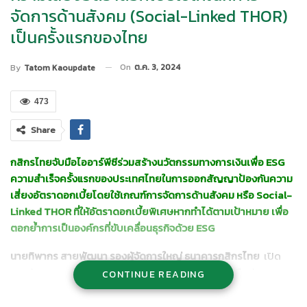
จัดการด้านสังคม (Social-Linked THOR)
เป็นครั้งแรกของไทย
On
ต.ค. 3, 2024
By
Tatom Kaoupdate
473
Share
กสิกรไทยจับมือไออาร์พีซีร่วมสร้างนวัตกรรมทางการเงินเพื่อ ESG
ความสำเร็จครั้งแรกของประเทศไทยในการออกสัญญาป้องกันความ
เสี่ยงอัตราดอกเบี้ยโดยใช้เกณฑ์การจัดการด้านสังคม หรือ Social-
Linked THOR ที่ให้อัตราดอกเบี้ยพิเศษหากทำได้ตามเป้าหมาย เพื่อ
ตอกย้ำการเป็นองค์กรที่ขับเคลื่อนธุรกิจด้วย ESG
นายทิพากร สายพัฒนา รองผู้จัดการใหญ่ ธนาคารกสิกรไทย
เปิด
เผยว่า ธนาคารให้ความสำคัญกับการส่งเสริมความยั่งยืนผ่าน
CONTINUE READING
นวัตกรรมและผลิตภัณฑ์ทางการเงินอย่างต่อเนื่อง ล่าสุดธนาคารเปิด
ตัวผลิตภัณฑ์ทางการเงินใหม่และเป็นครั้งแรกของประเทศไทยในการ