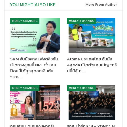
YOU MIGHT ALSO LIKE
More From Author
สร้างมาตรฐานใหม่ให้กับภาคธุรกิจไทย และส่งเสริมให้เกิดนวัตกรรม
ทางการเงินในตลาดทุนไทย
MONEY & BANKING
MONEY & BANKING
ความร่วมมือกันในครั้งนี้จึงเป็นอีกก้าวสำคัญในการร่วมกันผลักดัน
นวัตกรรมทางการเงินเพื่อ ESG ซึ่งจะเป็นต้นแบบให้กับภาคธุรกิจไทยที่
มีเป้าหมายสู่ความยั่งยืน เพื่อร่วมกันสนับสนุนเศรษฐกิจและสังคม
ไทยให้เติบโตอย่างงยั่งยืนต่อไป
SAM จับมือศาลแพ่งตลิ่งชัน
Atome ประเทศไทย จับมือ
เปิดทางลูกหนี้ NPL ต่ำแสน
Agoda เปิดตัวแคมเปญ “ทริ
ปิดหนี้ได้สูงสุดลดเงินต้น
ปนี้มีลุ้น”…
50%…
MONEY & BANKING
MONEY & BANKING
ออมสินเปิดเกมเงินฝากรับ
ธอส. นำร่อง “B – YOND” AI