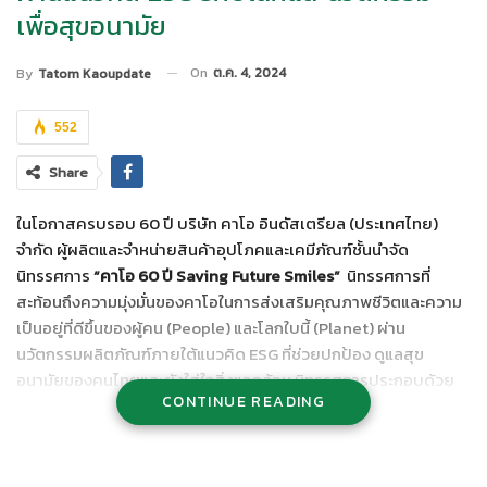
เพื่อสุขอนามัย
On
ต.ค. 4, 2024
By
Tatom Kaoupdate
552
Share
ในโอกาสครบรอบ 60 ปี บริษัท คาโอ อินดัสเตรียล (ประเทศไทย)
จำกัด ผู้ผลิตและจำหน่ายสินค้าอุปโภคและเคมีภัณฑ์ชั้นนำจัด
นิทรรศการ
“คาโอ 60 ปี Saving Future Smiles”
นิทรรศการที่
สะท้อนถึงความมุ่งมั่นของคาโอในการส่งเสริมคุณภาพชีวิตและความ
เป็นอยู่ที่ดีขึ้นของผู้คน (People) และโลกใบนี้ (Planet) ผ่าน
นวัตกรรมผลิตภัณฑ์ภายใต้แนวคิด ESG ที่ช่วยปกป้อง ดูแลสุข
อนามัยของคนไทยและยังใส่ใจสิ่งแวดล้อม นิทรรศการประกอบด้วย
CONTINUE READING
การจัดแสดงผลงานศิลปะที่สะท้อนถึงเสียงของเยาวชนต่อโลกที่พวก
เขาอยากจะให้เป็น งานศิลปะจากการวัสดุรีไซเคิล (Upcycling
Plastic) โดยศิลปินมากฝีมืออย่าง Asasak, Benzilla และ พลอย
หอวัง มาร่วมออกแบบ โดยมีบรรจุภัณฑ์ของคาโอที่ถูกใช้งานแล้วมา