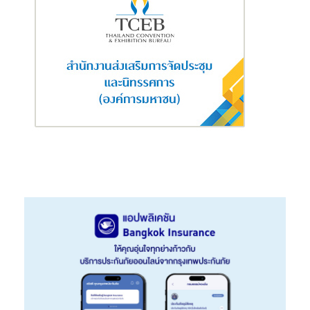
ทาง ‘โลกอนาคตที่เราอยากทำให้เกิดขึ้นจริง’
เริ่มต้นด้วย การจัดแสดงผลงานภาพวาดจากเด็กไทยที่ชนะรางวัลจาก
โครงการประกวดภาพวาดสิ่งแวดล้อมนานาชาติระดับเยาวชน โดยคา
โอ รวมทั้งหมด 14 ปี โดยโครงการดังกล่าวมีจุดมุ่งหมายเพื่อจุด
ประกายให้เด็กๆ และเยาวชนทั่วโลกได้ถ่ายทอดความคิดอันล้ำค่าของ
พวกเขาต่อความหลากหลายของวิถีชีวิต และสิ่งแวดล้อม เพื่อสร้าง
แรงบันดาลใจ และส่งเสริมให้ผู้คนทั่วโลกได้นึกถึงสภาพแวดล้อมและ
นำไปสู่วิถีชีวิตที่ยั่งยืน ต่อด้วยการจัดแสดงนวัตกรรมผลิตภัณฑ์ของ
คาโอที่เป็นมิตรต่อสิ่งแวดล้อม ตามหลัก 4R: Reduce, Reuse,
Recycle และ Replace ที่ไม่ได้เพียงแต่ช่วยเรื่องปัญหาสิ่งแวดล้อม
แต่ยังช่วยให้ผู้คนสามารถใช้ชีวิตได้สะดวกขึ้นอีกด้วย ปิดท้ายโซนนี้
ด้วยการจัดแสดงศิลปะจากการวัสดุรีไซเคิล จากพาร์ทเนอร์ที่มีวิสัย
ทัศน์ในด้าน ESG ร่วมกัน อย่าง Melt District และศิลปินชื่อดัง เช่น
Asasak, Benzilla และ Short But Very Very Cute โดยพลอย-
หอวัง ที่ได้นำวัสดุจากผลิตภัณฑ์หรือบรรจุภัณฑ์ต่างๆ ของคาโอที่ถูก
ใช้งานแล้วมาเป็นส่วนหนึ่งของส่วนผสมในการรังสรรค์ชิ้นงานเพื่อ
เพิ่มมูลค่าให้กับขยะพลาสติก เติมเต็มพื้นที่ในโซน Planet ให้สมบูรณ์
แบบยิ่งขึ้น