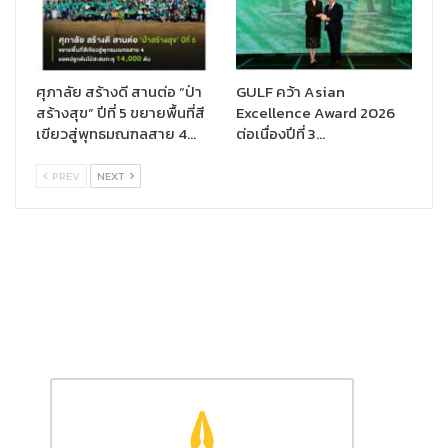
ตาไอน้ำ
เมะกุริธึ่ม
,
ผ้าอนามัย
ลอรีเอะ
,
และผ้าอ้อมสำเร็จรูป
เมอร์รี่ส์
ซึ่ง
คาโอเป็นส่วนหนึ่งในชีวิตประจำวัน และเคียงข้างผู้บริโภคมาอย่าง
ยาวนาน
ศุภาลัย สร้างดี สานต่อ “ป่า
GULF คว้า Asian
สร้างสุข” ปีที่ 5 ขยายพื้นที่สี
Excellence Award 2026
เขียวสู่พุทธมณฑลสาย 4…
ต่อเนื่องปีที่ 3…
PREV
NEXT
นิทรรศการฉลอง
60 ปี คาโอ
‘
Saving Future Smiles’
แบ่งเป็น 2
โซนหลัก ได้แก่
โซน
Planet
บอกเล่าถึงความมุ่งมั่นและคำมั่นสัญญาของคาโอที่จะ
สร้างอนาคตที่สดใสและยั่งยืนสำหรับทุกคน ผ่านแนวคิด “Kirei” เพื่อ
ชีวิตที่สะอาดขึ้น สวยงามขึ้น และสุขภาพของผู้คนที่ดีขึ้น สังคมที่น่าอยู่
และโลกที่สดใส โดยร้อยเรียงเส้นทางที่เริ่มต้นตั้งแต่ ‘เสียงสะท้อนจาก
เด็กและเยาวชน‘ นำไปสู่ ‘การลงมือทำ’ และต่อยอดอย่างยั่งยืนสู่เส้น