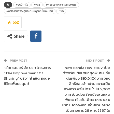
เป็นส่วนผสมในการรังสรรค์ชิ้นงานเพื่อเพิ่มมูลค่าให้กับขยะพลาสติก
#60ปีคาโอ
#Kao
#KaoSavingFutureSmiles
และกลายเป็นของใช้ในชีวิตประจำวัน ส่งเสริมให้สังคมได้ตระหนักรู้ถึง
#คาโอร่วมสร้างสุขอนามัยคู่รอยยิ้มคนไทย
ESG
คุณค่าของการรีไซเคิล
552
กว่า 60 ปีที่บริษัท คาโอ อินดัสเตรียล (ประเทศไทย) จำกัด อยู่เคียง
ข้างคนไทย พร้อมนำพาสุขอนามัยและรอยยิ้มไปสู่ทุกบ้านผ่านหลาก
Share
หลายผลิตภัณฑ์คู่ครัวเรือน คาโอจึงได้จัดนิทรรศการใหญ่ภายใต้ชื่อ
“คาโอ 60 ปี Saving Future Smiles”
เพื่อตอกย้ำความมุ่งมั่น และ
บอกเล่าถึงทิศทางการก้าวเดินต่อไปในอนาคตของคาโอ ภายในงาน ผู้
เข้าร่วมจะได้ศึกษาและสัมผัสนวัตกรรมแห่งความยั่งยืนของคาโอ รวม
PREV POST
NEXT POST
ถึงการสาธิตนวัตกรรมของผลิตภัณฑ์ต่างๆ ที่ถูกออกแบบมาเพื่อยก
“ซัคเซสมอร์ จัด CSR โครงการ
New Honda HRV eHEV เปิด
ระดับคุณภาพชีวิตของคนไทยและเป็นมิตรต่อสิ่งแวดล้อม จำลองแบบ
“The Empowerment Of
ตัวพร้อมข้อเสนอสุดพิเศษ เริ่ม
ประเทศญี่ปุ่น งานจัดขึ้นระหว่างวันที่ 29 กันยายน – 5 ตุลาคม 2567 ณ
Sharing” บริจาคโลหิต ส่งต่อ
ต้นเพียง 89X,XXX บาท จอง
ศูนย์การค้า สามย่านมิตรทาวน์ บริเวณชั้น G งานนี้เข้าชมฟรี!
ชีวิตเพื่อนมนุษย์
สิทธิ์ก่อนจำหน่ายอย่างเป็น
ทางการ ฟรี! บัตรน้ำมัน 5,000
บาท เปิดตัวพร้อมข้อเสนอสุด
พิเศษ เริ่มต้นเพียง 89X,XXX
บาท เปิดจองก่อนจำหน่ายอย่าง
เป็นทางการ 28 พ.ย. 2567 ใน