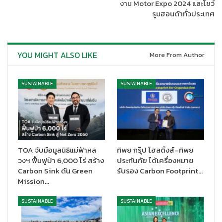
งาน Motor Expo 2024 และโชว์
รูมฮอนด้าทั่วประเทศ
จากปัญหาด้านสิ่งแวดล้อมในปัจจุบัน คาโอจึงดำเนินการภายใต้
YOU MIGHT ALSO LIKE
More From Author
กลยุทธ์ด้านความยั่งยืน (ESG) หรือ “Kirei Lifestyle” (คิเรอิ ไลฟ์
สไตล์) ที่ได้รับการออกแบบมาเพื่อตอบสนองความต้องการของผู้คน
พฤติกรรม และการดำเนินชีวิตแบบยั่งยืน เพื่อส่งเสริมความยั่งยืน
SUSTAINABLE
SUSTAINABLE
ของโลกซึ่งเป็นจุดยืนที่คาโอมุ่งมั่นสร้างสรรค์ผลกระทบเชิงบวกต่อ
สังคมในระยะยาว โดยคาโอได้นำเสนอผลิตภัณฑ์ที่ออกแบบบรรจุ
ภัณฑ์เพื่อช่วยรักษาสิ่งแวดล้อม ลดผลกระทบต่อภาวะโลกร้อน และ
การลดการเกิดขยะพลาสติก รวมถึงดำเนินกิจกรรมเพื่อสังคมด้านสุข
อนามัยและอื่นๆ มาโดยตลอด
TOA จับมือมูลนิธิแม่ฟ้าหล
ทิพย กรุ๊ป โฮลดิ้งส์–ทิพย
ด้วยความตั้งใจในการ
‘ร่วมสร้างสุขอนามัย คู่รอยยิ้มคนไทย’
คาโอ
วงฯ ฟื้นฟูป่า 6,000 ไร่ สร้าง
ประกันภัย ได้เครื่องหมาย
Carbon Sink ดัน Green
รับรอง Carbon Footprint…
แสดงเจตนารมณ์ดังกล่าวผ่านคุณค่าที่ส่งตรงถึงมือผู้บริโภคผ่าน 11
Mission…
แบรนด์ ที่มุ่งเน้นการปกป้องและดูแลสุขอนามัย ได้แก่ ผลิตภัณฑ์ความ
ความสะอาดเสื้อผ้า
แอทแทค
,
ผลิตภัณฑ์ขจัดคราบ
ไฮเตอร์
®
, น้ำยา
SUSTAINABLE
SUSTAINABLE
ทำความสะอาด
มาจิคลีน,
ผลิตภัณฑ์ดูแลผิวหน้าและผิวกาย
บิโอเร
, คิว
เรล
และ
เจอร์เกนส์
, ผลิตภัณฑ์เปลี่ยนสีผม
ลิเซ่
, ยาสระผม
แฟซ่า
,
มาส์ก