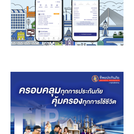
โซน
People
ร่วมสัมผัสนวัตกรรมของผลิตภัณฑ์ต่างๆ ที่ถูกออกแบบ
มาเพื่อยกระดับคุณภาพชีวิตและเป็นมิตรต่อสิ่งแวดล้อม โดยคาโอได้
จำลองแลปจากประเทศญี่ปุ่นมาให้ผู้เข้าร่วมงานได้ร่วมสนุกและรู้จักกับ
ผลิตภัณฑ์ของคาโอมากขึ้น ประกอบด้วยProtection Booths
(ผลิตภัณฑ์การปกป้อง) จากแบรนด์บิโอเร ร่วมทดสอบประสิทธิภาพ
ผลิตภัณฑ์กันแดด บิโอเร ยูวีและเรียนรู้นวัตกรรมการป้องกันยุงแบบ
ใหม่จากบิโอเร การ์ด มอส บล็อก เซรั่ม* รวมไปถึง คิวเรล ผลิตภัณฑ์
ดูแลผิวที่อ่อนโยน และ Hygiene Booths (ผลิตภัณฑ์เพื่อสุขอนามัย)
จากแบรนด์แอทแทค และมาจิคลีน มาให้ผู้เข้าร่วมทดสอบประสิทธิภาพ
การทำความสะอาดจากทั้งสองผลิตภัณฑ์ ตอกย้ำจุดยืนของคาโอที่มุ่ง
มั่นช่วยให้ผู้คนมีคุณภาพชีวิตที่ดีขึ้นในด้าน
สุขอนามัยและการปกป้อง
(
Hygiene & Protection)
แวะมาร่วมเรียนรู้แนวคิด ESG รักษ์โลก และชมผลิตภัณฑ์ของคาโอ
ได้ที่งาน
นิทรรศการฉลอง
60 ปี คาโอ
‘
Saving Future Smiles’
ระหว่างวันที่ 29 กันยายน – 5 ตุลาคม 2567 ณ ศูนย์การค้า สามย่าน
มิตรทาวน์ บริเวณชั้น G (เข้าชมฟรี)
งานนี้มีกิจกรรมให้ร่วมสนุก พร้อมลุ้นรับกาชาปองพรีเมียมจากคาโอ