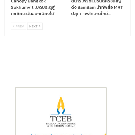
Canopy Bangkok
ดีน่ารีเฟรชแบรนด์ครั้งใหญ่
Sukhumvit เปิดประตูสู่
ดึง BamBam นำทัพสื่อ MRT
เอเชียตะวันออกเฉียงใต้
ปลุกภาพลักษณ์ใหม่…
PREV
NEXT