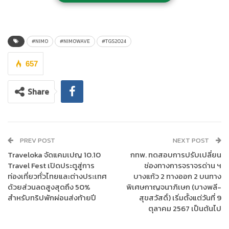
กลาง Exhibition Hall 3 – 4 ศูนย์การประชุมแห่งชาติสิริกิติ์
ผู้ที่สนใจเข้าร่วมกิจกรรม “Gaming & Music Live Show by NIMO
WAVE” สามารถซื้อบัตรได้แล้ววันนี้ที่ Zipevent
#NIMO
#NIMOWAVE
#TGS2024
(https://www.zipeventapp.com/e/TGS2024) ในราคา 1,200
บาท (บัตรยืนทุกที่) การแสดงจะจัดขึ้นที่เวทีกลางงาน Thailand
657
Game Show 2024 ในวันเสาร์ที่ 19 ตุลาคม เวลา 20.45 – 23.00 น.
เตรียมพบกับการแสดงจากไอดอลชื่อดัง วงดนตรี และดีเจระดับแนว
Share
หน้า ที่จะมาสร้างความสนุกแบบ Non Stop!
PREV POST
NEXT POST
Traveloka จัดแคมเปญ 10.10
กทพ. ทดสอบการปรับเปลี่ยน
Travel Fest เปิดประตูสู่การ
ช่องทางการจราจรด่าน ฯ
ท่องเที่ยวทั่วไทยและต่างประเทศ
บางแก้ว 2 ทางออก 2 บนทาง
ด้วยส่วนลดสูงสุดถึง 50%
พิเศษกาญจนาภิเษก (บางพลี-
สำหรับทริปพักผ่อนส่งท้ายปี
สุขสวัสดิ์) เริ่มตั้งแต่วันที่ 9
ตุลาคม 2567 เป็นต้นไป