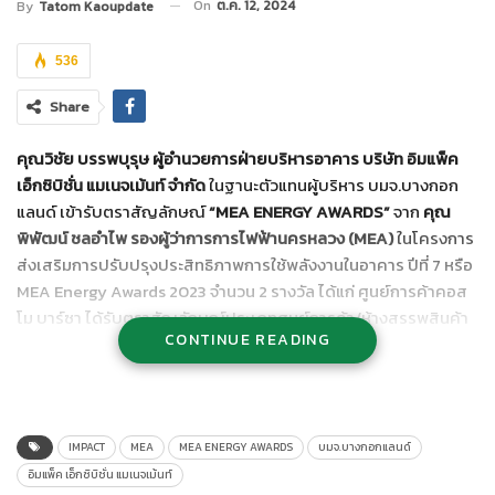
On
ต.ค. 12, 2024
By
Tatom Kaoupdate
536
Share
คุณวิชัย บรรพบุรุษ ผู้อำนวยการฝ่ายบริหารอาคาร บริษัท อิมแพ็ค
เอ็กซิบิชั่น แมเนจเม้นท์ จำกัด
ในฐานะตัวแทนผู้บริหาร บมจ.บางกอก
แลนด์ เข้ารับตราสัญลักษณ์
“
MEA ENERGY AWARDS”
จาก
คุณ
พิพัฒน์ ชลอำไพ รองผู้ว่าการการไฟฟ้านครหลวง (
MEA)
ในโครงการ
ส่งเสริมการปรับปรุงประสิทธิภาพการใช้พลังงานในอาคาร ปีที่ 7 หรือ
MEA Energy Awards 2023 จำนวน 2 รางวัล ได้แก่ ศูนย์การค้าคอส
โม บาร์ซา ได้รับตราสัญลักษณ์ประเภทศูนย์การค้า/ห้างสรรพสินค้า
CONTINUE READING
และอาคารคอสโม ออฟฟิศ พาร์ค ได้รับตราสัญลักษณ์ประเภทอาคาร
สำนักงาน ถือเป็นการตอกย้ำถึงความมุ่งมั่นในการดำเนินธุรกิจตาม
แนวทางการใช้พลังงานอย่างยั่งยืน
IMPACT
MEA
MEA ENERGY AWARDS
บมจ.บางกอกแลนด์
อิมแพ็ค เอ็กซิบิชั่น แมเนจเม้นท์