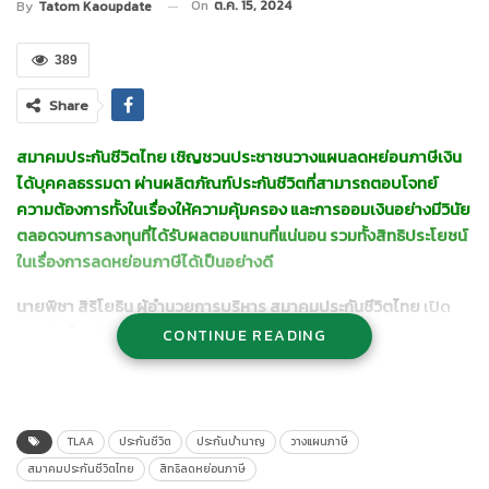
On
ต.ค. 15, 2024
By
Tatom Kaoupdate
389
Share
สมาคมประกันชีวิตไทย เชิญชวนประชาชนวางแผนลดหย่อนภาษีเงิน
ได้บุคคลธรรมดา ผ่านผลิตภัณฑ์ประกันชีวิตที่สามารถตอบโจทย์
ความต้องการทั้งในเรื่องให้ความคุ้มครอง และการออมเงินอย่างมีวินัย
ตลอดจนการลงทุนที่ได้รับผลตอบแทนที่แน่นอน รวมทั้งสิทธิประโยชน์
ในเรื่องการลดหย่อนภาษีได้เป็นอย่างดี
นายพิชา สิริโยธิน ผู้อำนวยการบริหาร สมาคมประกันชีวิตไทย
เปิด
เผยว่า สำหรับประชาชนที่กำลังวางแผนภาษีและกำลังมองหา
CONTINUE READING
ผลิตภัณฑ์ทางการเงินที่มาตอบโจทย์เรื่องการลดหย่อนภาษี สมาคม
ประกันชีวิตไทยขอแนะนำ ผลิตภัณฑ์ประกันชีวิต ประกันสุขภาพ และ
ประกันแบบบำนาญจะทำให้ท่านมีทั้งเครื่องมือช่วยบริหารความเสี่ยง
ทางด้านการเงิน เป็นทั้งการออมและมีความคุ้มครองทั้งชีวิตและ
TLAA
ประกันชีวิต
ประกันบำนาญ
วางแผนภาษี
สุขภาพในเวลาเดียวกัน ถือเป็นการปูรากฐานให้กับชีวิตเพื่ออนาคตที่
สมาคมประกันชีวิตไทย
สิทธิลดหย่อนภาษี