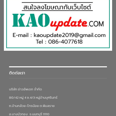
ติดต่อเรา
บริษัท ข่าวอัพเดท จำกัด
80/42 หมู่ 4 ซ.4/3 หมู่บ้านบุศรินทร์
ถ.บ้านกล้วย-ไทรน้อย ต.พิมลราช
อ.บางบัวทอง จ.นนทบุรี 11110