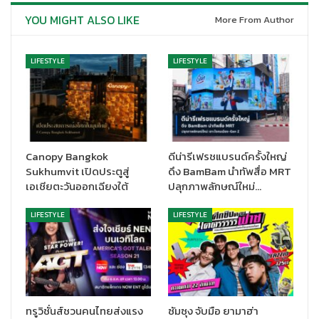
ลดหย่อนเท่าที่จ่ายจริง แต่ไม่เกิน 15,000 บาท ทั้งนี้ บิดามารดาของผู้มี
YOU MIGHT ALSO LIKE
More From Author
เงินได้และคู่สมรสต้องไม่มีเงินได้พึงประเมินในปีภาษีที่ใช้สิทธิยกเว้น
ภาษีเงินได้เกิน 30,000 บาทต่อปี โดยเงื่อนไขการหักลดหย่อนภาษีจะ
LIFESTYLE
LIFESTYLE
ต้องเป็นไปตามประกาศกรมสรรพากร
สำหรับประชาชนตัดสินใจทำประกันชีวิต ประกันบำนาญ และประกัน
สุขภาพ โปรดอย่าลืมแจ้งความประสงค์ในการใช้สิทธิลดหย่อนภาษี
จากเบี้ยประกันชีวิตไปยังบริษัทประกันชีวิต เพื่อเป็นการแสดงความ
ยินยอม (consent) ให้บริษัทนำส่งข้อมูลการชำระเบี้ยประกันชีวิตให้
Canopy Bangkok
ดีน่ารีเฟรชแบรนด์ครั้งใหญ่
กับกรมสรรพากรตามแนวทางที่กรมสรรพากรกำหนด มิเช่นนั้นผู้เอา
Sukhumvit เปิดประตูสู่
ดึง BamBam นำทัพสื่อ MRT
ประกันภัยจะไม่สามารถใช้สิทธิลดหย่อนภาษีจากเบี้ยประกันชีวิตฉบับ
เอเชียตะวันออกเฉียงใต้
ปลุกภาพลักษณ์ใหม่…
นั้นได้
LIFESTYLE
LIFESTYLE
ในโอกาสนี้ ขอแนะนำเพิ่มเติมสำหรับผู้เอาประกันภัยที่ใช้สิทธิลดหย่อน
ภาษีไปแล้ว หากมีการยกเลิกหรือเวนคืนกรมธรรม์ที่ใช้ลดหย่อนภาษี
ก่อนเกณฑ์ที่กรมสรรพากรกำหนด จะถือว่า ไม่ปฏิบัติตามหลักเกณฑ์
ของกฎหมาย ผู้เอาประกันภัยจะต้องเสียภาษีเงินได้เพิ่มเติมของปีภาษี
ที่ได้ใช้สิทธิยกเว้นภาษีสำหรับเงินได้ที่จ่ายเป็นเบี้ยประกันชีวิตไปแล้ว
ทรูวิชั่นส์ชวนคนไทยส่งแรง
ซัมซุง จับมือ ยามาฮ่า
รวมถึงเงินเพิ่มอีกร้อยละ 1.5 ต่อเดือนของเงินภาษีที่ต้องจ่ายให้กับกรม