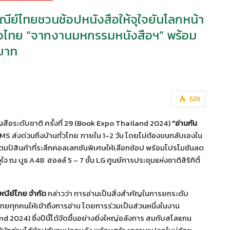
รษณีย์ไทยชวนช้อปหนังสือให้จุใจยันโลกหน้า
ทั่วไทย “จากงานมหกรรมหนังสือฯ” พร้อม
 บาท
520
สือระดับชาติ ครั้งที่ 29 (Book Expo Thailand 2024)
“อ่านกัน
S ส่งด่วนถึงบ้านทั่วไทย ภายใน 1-2 วัน โดยไม่ต้องขนกลับเองใน
สตมป์สินค้าที่ระลึกคอลเลกชันพิเศษให้เลือกช้อป พร้อมโปรโมชันลด
จ ณ บูธ A48 ฮอลล์ 5 – 7 ชั้น LG ศูนย์การประชุมแห่งชาติสิริกิติ์
รษณีย์ไทย จำกัด
กล่าวว่า การอ่านเป็นสิ่งสำคัญในการยกระดับ
ทยทุกคนให้เข้าถึงการอ่าน โดยการร่วมเป็นส่วนหนึ่งในงาน
 2024) ซึ่งปีนี้ได้จัดขึ้นอย่างยิ่งใหญ่อลังการ สมกับสโลแกน