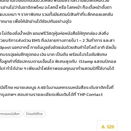
ให้นักอ่านได้ช้อปกันจนปวดหลัง พร้อมสร้างความแปลกใหม่ด้วย
านไม่ว่าในชาติภพไหน จะโลกนี้ หรือ โลกหน้า ก็จะตั้งหน้าตั้งตา
ือแบบเหมา ๆ ราคาพิเศษ รวมทั้งมีแสตมป์สินค้าที่ระลึกคอลเลกชัน
มาย เพื่อให้นักอ่านได้ช้อปกันอย่างจุใจ
่ต้องชั่งน้ำหนัก แถมฟรีวัสดุหุ้มห่อหนังสือให้ทุกกล่อง ส่งถึง
ม ด้วยบริการส่งด่วน EMS ถึงปลายทางภายใน 1 – 2 วันทำการ และสา
st นอกจากนี้ ภายในบูธยังอัดแน่นด้วยสินค้าไฮไลต์ อาทิ อัลบั้ม
ชีทบรรจุแผ่นชีทชุดทอง เงิน นาค เป็นต้น พร้อมโปรโมชันพิเศษ
ทั้งลูกค้าที่ช้อปครบตามเงื่อนไข พิเศษสุดกับ iStamp แสตมป์คอล
องก็เท่ ทำได้ง่าย ๆ เพียงนำไฟล์ภาพของคุณมาทำแสตมป์ที่ใช้งานได้
ปรษณีย์ไทย หมายเลขบูธ A48 ในงานมหกรรมหนังสือระดับชาติครั้งที่
ติ์ กรุงเทพฯ สอบถามรายละเอียดเพิ่มเติมได้ที่ THP Contact
หกรรมหนังสือฯ
ไปรษณีย์ไทย
520