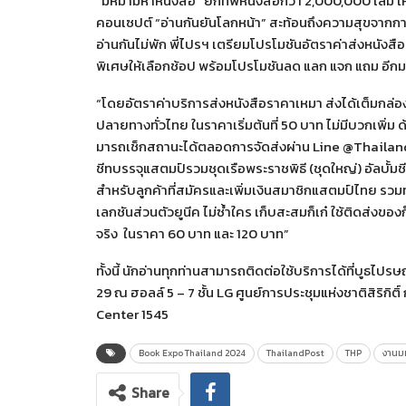
“มหึมามหาหนังสือ” ยกทัพหนังสือกว่า 2,000,000 เล่ม 
คอนเซปต์ “อ่านกันยันโลกหน้า” สะท้อนถึงความสุขจากการอ่
อ่านกันไม่พัก พี่ไปรฯ เตรียมโปรโมชันอัตราค่าส่งหนังส
พิเศษให้เลือกช้อป พร้อมโปรโมชันลด แลก แจก แถม อีกมาก
“โดยอัตราค่าบริการส่งหนังสือราคาเหมา ส่งได้เต็มกล่อง ไม
ปลายทางทั่วไทย ในราคาเริ่มต้นที่ 50 บาท ไม่มีบวกเพิ่
มารถเช็กสถานะได้ตลอดการจัดส่งผ่าน Line @Thailandpo
ชีทบรรจุแสตมป์รวมชุดเรือพระราชพิธี (ชุดใหญ่) อัลบั้ม
สำหรับลูกค้าที่สมัครและเพิ่มเงินสมาชิกแสตมป์ไทย รวม
เลกชันส่วนตัวยูนีค ไม่ซ้ำใคร เก็บสะสมก็เก๋ ใช้ติดส่งข
จริง ในราคา 60 บาท และ 120 บาท”
ทั้งนี้ นักอ่านทุกท่านสามารถติดต่อใช้บริการได้ที่บูธไ
29 ณ ฮอลล์ 5 – 7 ชั้น LG ศูนย์การประชุมแห่งชาติสิริกิ
Center 1545
Book Expo Thailand 2024
ThailandPost
THP
งานม
Share