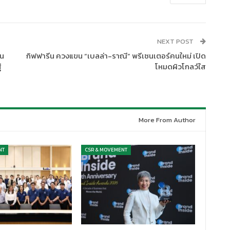
NEXT POST
ิน
กิฟฟารีน ควงแขน “เบลล่า-ราณี” พรีเซนเตอร์คนใหม่ เปิด
่
โหมดผิวโกลว์ใส
More From Author
NT
CSR & MOVEMENT