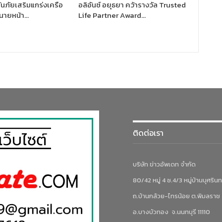
นภัยเสริมแกร่งเครือ
อลิอันซ์ อยุธยา คว้ารางวัล Trusted
นายหน้า…
Life Partner Award…
ติดต่อเรา
บริษัท ข่าวอัพเดท จำกัด
80/42 หมู่ 4 ซ.4/3 หมู่บ้านบุศรินท
ถ.บ้านกล้วย-ไทรน้อย ต.พิมลราช
อ.บางบัวทอง จ.นนทบุรี 11110