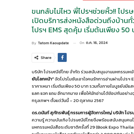
ขนกลับไม่ไหว พี่ไปรฯช่วยหิ้ว!! ไป
เปิดบริการส่งหนังสือด่วนถึงบ้าน
โปรฯ EMS สุดคุ้ม เริ่มต้นเพียง 50
On
ต.ค. 16, 2024
By
Tatom Kaoupdate
Share
บริษัท ไปรษณีย์ไทย จำกัด ร่วมสนับสนุนงานมหกรรมหนัง
ยันโลกหน้า”
จัดโปรโมชันเอาใจคนรักการอ่านผ่านโปรฯ EM
ราคาเหมา เริ่มต้นเพียง 50 บาท รวมทั้งภายในบูธยังมีแ
แลก แจก แถม อีกมากมาย เพื่อให้นักอ่านได้ช้อปกันอย่างจุใ
กรุงเทพฯ ตั้งแต่วันนี้ – 20 ตุลาคม 2567
ดร.ดนันท์ สุภัทรพันธุ์ กรรมการผู้จัดการใหญ่ บริษัท ไป
ความรู้ ความบันเทิง ไปรษณีย์ไทยจึงพร้อมสนับสนุนคนไ
มหกรรมหนังสือระดับชาติครั้งที่ 29 (Book Expo Thailand