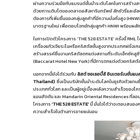
ผ่านความร่วมมือกับแบรนด์ชั้นนำระดับโลกในการสร้างสรร
ด้วยการเติบโตของตลาดอสังหาริมทรัพย์ ลักชัวรี่และอัลต
ต้องการที่เพิ่มขึ้นของกลุ่มลูกค้าที่มีความมั่งคั่งสูง (
มาตรฐานใหม่ เพื่อตอบโจทย์กลุ่มลูกค้า HNWI พร้อมผลักด
ในการเปิดตัวโครงการ ‘THE 528 ESTATE’ ครั้งนี้ RML ได้
เครื่องแก้วเจียระไนหรือคริสตัลชั้นสูงจากประเทศฝรั่งเ
สร้างสรรค์ชิ้นงานคริสตัลตกแต่งสถานที่ระดับเอ็กซ์คลูซี
(Baccarat Hotel New York) ที่มีการตกแต่งด้วยคริสตั
นอกจากนี้ยังได้ร่วมกับ
ลิสต์ ซอเธอบี้ส์ อินเตอร์เนชั่นแน
Thailand)
ซึ่งเป็นบริษัทชั้นนำระดับโลกในธุรกิจตัวแทนซ
ประเทศทั่วโลก และเป็นผู้อยู่เบื้องหลังความสำเร็จของโ
แมนฮัตตัน และ Mandarin Oriental Residences ที่ล
โครงการ
‘
THE 528 ESTATE’
นี้ มั่นใจได้ว่าจะตอบสนอง
ความสำเร็จในด้านการขายแน่นอน