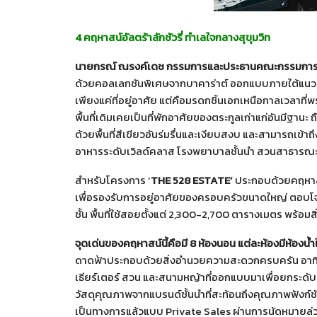
4 คฤหาสน์อัลตร้าลักชัวรี่ ทำเลใจกลางสุขุมวิท
นายกรณ์ ณรงค์เดช กรรมการและประธานคณะกรรมการ
ด้วยคอลเลกชันพิเศษจากบาคาร่าต์ ออกแบบภายใต้แนวค
เพียงแค่ที่อยู่อาศัย แต่คือมรดกชิ้นเอกเหนือกาลเวลาที่พร
พื้นที่เดิมเคยเป็นที่พักอาศัยของตระกูลเก่าแก่อันมีฐานะ 
ด้วยพื้นที่สีเขียวอันร่มรื่นและเงียบสงบ และสามารถเข้าถ
อาหารระดับเวิลด์คลาส โรงพยาบาลชั้นนำ สวนสาธารณะขน
สำหรับโครงการ ‘
THE 528 ESTATE’
ประกอบด้วยคฤหาสน์
เพื่อรองรับการอยู่อาศัยของครอบครัวขนาดใหญ่ ตอบโจ
ชั้น พื้นที่ใช้สอยตั้งแต่ 2,300-2,700 ตารางเมตร พร้อ
จุดเด่นของคฤหาสน์นี้คือมี
8 ห้องนอน แต่ละห้องมีห้องน้ำ
ดาดฟ้าประกอบด้วยสิ่งอำนวยความสะดวกครบครัน อาทิ ส
เธียร์เตอร์ สวน และสนามหญ้าที่ออกแบบมาเพื่อยกระดับ
วัสดุคุณภาพจากแบรนด์ชั้นนำที่สะท้อนถึงคุณภาพฟังก์
เป็นทางการแล้วแบบ Private Sales ผ่านการนัดหมายล่วงห