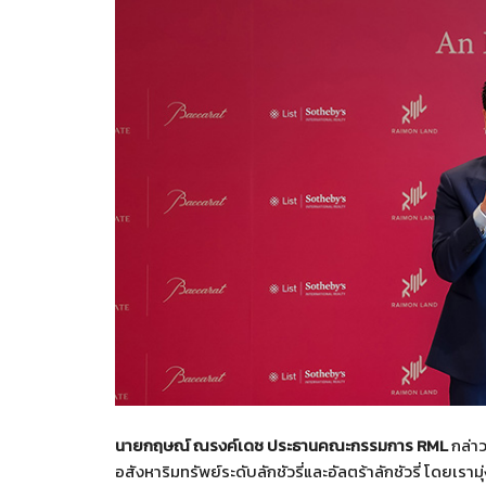
นายกฤษณ์ ณรงค์เดช ประธานคณะกรรมการ
RML
กล่าว
อสังหาริมทรัพย์ระดับลักชัวรี่และอัลตร้าลักชัวรี่ โดย