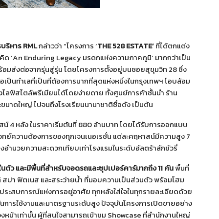
บริหาร RML
กล่าวว่า “โครงการ ‘
THE 528 ESTATE’
ที่ได้ตกแต่ง
ิด ‘An Enduring Legacy มรดกแห่งความภาคภูมิ’ มากกว่าเป็น
้อมส่งต่อจากรุ่นสู่รุ่น โดยโครงการตั้งอยู่บนซอยสุขุมวิท 28 ซึ่ง
ถือเป็นทำเลที่เป็นที่ต้องการมากที่สุดแห่งหนึ่งในกรุงเทพฯ โอบล้อม
ึงไลฟ์สไตล์พรีเมียมได้โดยง่ายดาย ทั้งศูนย์การค้าชั้นนำ ร้าน
าดใหญ่ ไปจนถึงโรงเรียนนานาชาติชื่อดัง เป็นต้น
 4 หลัง ในราคาเริ่มต้นที่ 880 ล้านบาท โดยได้รับการออกแบบ
ทย์ความต้องการของทุกเจนเนอเรชั่น แต่ละคฤหาสน์มีความสูง 7
มสิ่งอำนวยความสะดวกเทียบเท่าโรงแรมในระดับอัลตร้าลักชัวรี่
ในตัว และมีพื้นที่สำหรับจอดรถและซุปเปอร์คาร์มากถึง 11 คัน
พื้นที่
ปา ฟิตเนส และสระว่ายน้ำ ที่มอบความเป็นส่วนตัว พร้อมโฮม
ประสบการณ์แห่งการอยู่อาศัย ทุกหลังใส่ใจในทุกรายละเอียดด้วย
ชันการใช้งานและมาตรฐานระดับสูง ปัจจุบันโครงการเปิดขายอย่าง
น้าเท่านั้น ผู้ที่สนใจสามารถเข้าชม Showcase ที่สำนักงานใหญ่