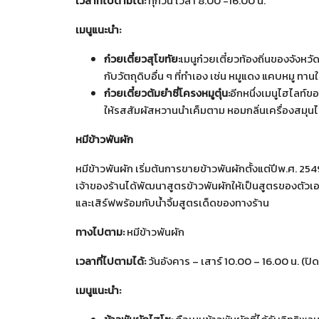
เวลาที่ไปตามได้
:
ทุกวัน เวลา 8.00 -16.00 น.
เมนูแนะนำ
:
ก๋วยเตี๋ยวสุโขทัย
:
เมนูก๋วยเตี๋ยวท้องถิ่นของจังห
กับวัตถุดิบอื่น ๆ ที่ทำเอง เช่น หมูแดง แคบหมู ทา
ก๋วยเตี๋ยวต้มยำซี่โครงหมูตุ๋น
:
อีกหนึ่งเมนูไฮไลท์ของ
ให้รสสัมผัสหวานนำเค็มตาม หอมกลิ่นเครื่องสมุน
หมีข้าวพันผัก
หมีข้าวพันผัก เริ่มต้นการขายข้าวพันผักตั้งแต่ปีพ.ศ. 
เจ้าของร้านได้พัฒนาสูตรข้าวพันผักให้เป็นสูตรของตัวเอง
และเสิร์ฟพร้อมกับน้ำจิ้มสูตรเด็ดของทางร้าน
ทางไปตาม
:
หมีข้าวพันผัก
เวลาที่ไปตามได้
:
วันอังคาร – เสาร์ 10.00 – 16.00 น. (ปิด
เมนูแนะนำ
: