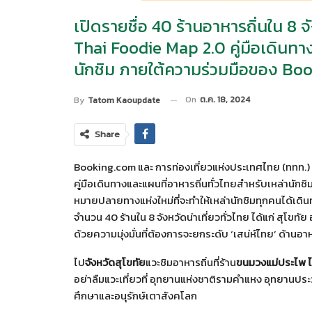
เปิดรายชื่อ 40 ร้านอาหารถิ่นใน 8 
Thai Foodie Map 2.0 คู่มือเดินทาง
นักชิม ภายใต้ความร่วมมือของ Bo
On
ต.ค. 18, 2024
By
Tatom Kaoupdate
Share
Booking.com และ การท่องเที่ยวแห่งประเทศไทย (ททท.) 
คู่มือเดินทางและแผนที่อาหารถิ่นทั่วไทยสำหรับเหล่านั
หมายปลายทางแห่งใหม่ที่จะทำให้เหล่านักชิมทุกคนได้
จำนวน 40 ร้านใน 8 จังหวัดน่าเที่ยวทั่วไทย ได้แก่ สุโข
ด้วยความมุ่งมั่นที่ต้องการจะยกระดับ ‘เสน่ห์ไทย’ ด้านอ
ไป
จังหวัดสุโขทัย
แวะชิมอาหารถิ่นที่ร้าน
ขนมวงแม่ประไพ ไม้
อย่าลืมแวะเที่ยวที่ อุทยานแห่งชาติรามคำแหง อุทยานประว
ศึกษาและอนุรักษ์เตาสังคโลก