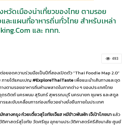
จังหวัดเมืองน่าเที่ยวของไทย ตามรอย
และแผนที่อาหารถิ่นทั่วไทย สำหรับเหล่า
oking.com และ ททท.
493
ต่อยอดความร่วมมือเป็นปีที่สองเปิดตัว “Thai Foodie Map 2.0”
กชิม ภายใต้แคมเปญ
#ExploreThaiTaste
เพื่อแนะนำเส้นทางและจุด
เดินทางตามรอยอาหารถิ่นห้ามพลาดในภาคต่าง ๆ ของประเทศไทย
ทัย อุตรดิตถ์ นครพนม สุรินทร์ สุพรรณบุรี นครนายก ชุมพร และสตูล
าหารและขับเคลื่อนการท่องเที่ยวอย่างยั่งยืนภายในประเทศ
กลางกรุง ก๋วยเตี๋ยวสุโขทัยเจ๊แฮ หมีข้าวพันผัก เจ๊เป้าโภชนา
แล้ว
ัติศาสตร์สุโขทัย วัดศรีชุม อุทยานประวัติศาสตร์ศรีสัชนาลัย ศูนย์