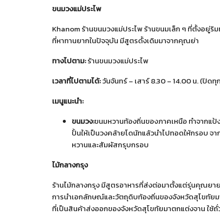
ขนมวงแม่ประไพ
Khanom ร้านขนมวงแม่ประไพ ร้านขนมเล็ก ๆ ที่ตั้งอยู่
ที่หาทานยากในปัจจุบัน มีสูตรดั้งเดิมมาจากคุณย่า
ทางไปตาม
:
ร้านขนมวงแม่ประไพ
เวลาที่ไปตามได้:
วันจันทร์ – เสาร์ 8.30 – 14.00 น. (ปิดทุ
เมนูแนะนำ
:
ขนมวง
:
ขนมหวานท้องถิ่นของภาคเหนือ ทำจากแป้งข
ปั้นให้เป็นวงคล้ายโดนัทแล้วนำไปทอดให้กรอบ จาก
หวานและสัมผัสกรุบกรอบ
ไม้กลางกรุง
ร้านไม้กลางกรุง มีสูตรอาหารที่ส่งต่อมาตั้งแต่รุ่นคุณย
การนำเอกลักษณ์และวัตถุดิบท้องถิ่นของจังหวัดสุโขทัยมาถ
ที่เป็นสินค้าส่งออกของจังหวัดสุโขทัยมาตกแต่งจาน ใช้ถั