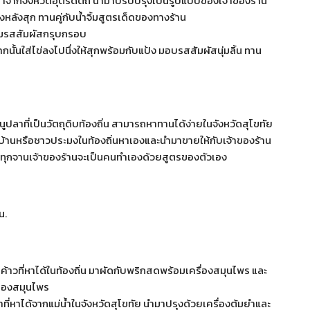
พลมาจากจังหวัดอุตรดิตถ์ นำมาปรับปรุงเป็นรูปแบบของเจ้าของร้าน
หลังสุก ทานคู่กับน้ำจิ้มสูตรเด็ดของทางร้าน
ิ่มรสสัมผัสกรุบกรอบ
จากนั้นใส่ไข่ลงไปนึ่งให้สุกพร้อมกับแป้ง มอบรสสัมผัสนุ่มลิ้น ทาน
นูปลาที่เป็นวัตถุดิบท้องถิ่น สามารถหาทานได้ง่ายในจังหวัดสุโขทัย
้านหรือชาวประมงในท้องถิ่นหาเองและนำมาขายให้กับเจ้าของร้าน
หารทุกจานเจ้าของร้านจะเป็นคนทำเองด้วยสูตรของตัวเอง
น.
ค้าวที่หาได้ในท้องถิ่น มาผัดกับพริกสดพร้อมเครื่องสมุนไพร และ
อมของสมุนไพร
าที่หาได้จากแม่น้ำในจังหวัดสุโขทัย นำมาปรุงด้วยเครื่องต้มยำและ