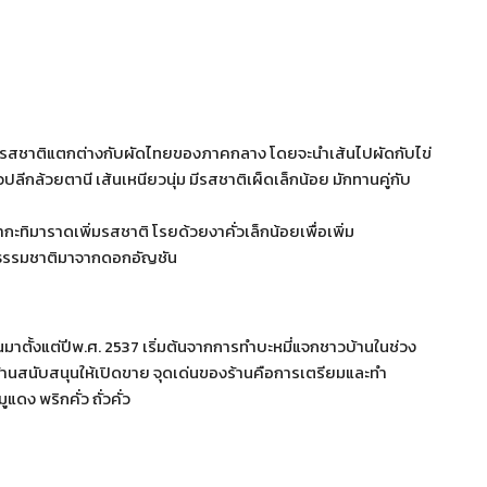
 มีรสชาติแตกต่างกับผัดไทยของภาคกลาง โดยจะนำเส้นไปผัดกับไข่
ปลีกล้วยตานี เส้นเหนียวนุ่ม มีรสชาติเผ็ดเล็กน้อย มักทานคู่กับ
ำกะทิมาราดเพิ่มรสชาติ โรยด้วยงาคั่วเล็กน้อยเพื่อเพิ่ม
สีธรรมชาติมาจากดอกอัญชัน
้านมาตั้งแต่ปีพ.ศ. 2537 เริ่มต้นจากการทำบะหมี่แจกชาวบ้านในช่วง
้านสนับสนุนให้เปิดขาย จุดเด่นของร้านคือการเตรียมและทำ
ดง พริกคั่ว ถั่วคั่ว