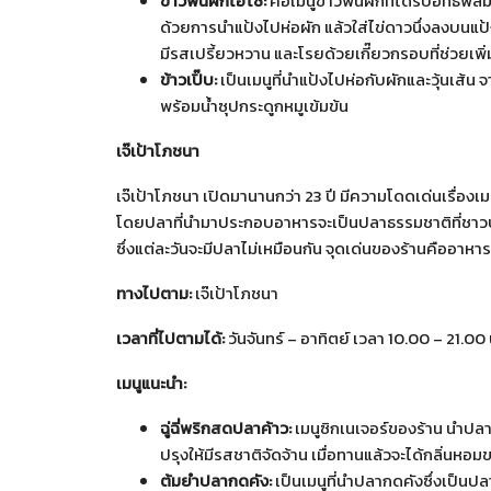
ข้าวพันผักไฮโซ
:
คือเมนูข้าวพันผักที่ได้รับอิทธิ
ด้วยการนำแป้งไปห่อผัก แล้วใส่ไข่ดาวนึ่งลงบนแป้ง
มีรสเปรี้ยวหวาน และโรยด้วยเกี๊ยวกรอบที่ช่วยเพ
ข้าวเปิ๊บ
:
เป็นเมนูที่นำแป้งไปห่อกับผักและวุ้นเส้น 
พร้อมน้ำซุปกระดูกหมูเข้มข้น
เจ๊เป้าโภชนา
เจ๊เป้าโภชนา เปิดมานานกว่า 23 ปี มีความโดดเด่นเรื่องเม
โดยปลาที่นำมาประกอบอาหารจะเป็นปลาธรรมชาติที่ชาวบ
ซึ่งแต่ละวันจะมีปลาไม่เหมือนกัน จุดเด่นของร้านคืออา
ทางไปตาม
:
เจ๊เป้าโภชนา
เวลาที่ไปตามได้
:
วันจันทร์ – อาทิตย์ เวลา 10.00 – 21.00 
เมนูแนะนำ
:
ฉู่ฉี่พริกสดปลาค้าว
:
เมนูซิกเนเจอร์ของร้าน นำปลา
ปรุงให้มีรสชาติจัดจ้าน เมื่อทานแล้วจะได้กลิ่นห
ต้มยำปลากดคัง
:
เป็นเมนูที่นำปลากดคังซึ่งเป็นปล