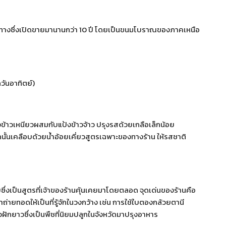
ริมทางซึ่งเปิดขายมานานกว่า 10 ปี โดยเป็นขนมโบราณของภาคเหนือ
กวันอาทิตย์)
้าวเหนียวผสมกับแป้งข้าวจ้าว ปรุงรสด้วยเกลือเล็กน้อย
นั้นเคลือบด้วยน้ำอ้อยเคี่ยวสูตรเฉพาะของทางร้าน ให้รสชาติ
ายซึ่งเป็นสูตรที่เจ้าของร้านคุ้นเคยมาโดยตลอด จุดเด่นของร้านคือ
่ายทอดให้เป็นที่รู้จักในวงกว้าง เช่น การใช้ใบตองกล้วยตานี
่วฝักยาวซึ่งเป็นพืชที่นิยมปลูกในจังหวัดมาปรุงอาหาร