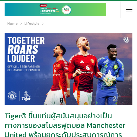
Home
Lifestyle
Tiger® ขึ้นแท่นผู้สนับสนุนอย่างเป็น
ทางการของสโมสรฟุตบอล Manchester
United พร้อมยกระดับประสบการณ์การ