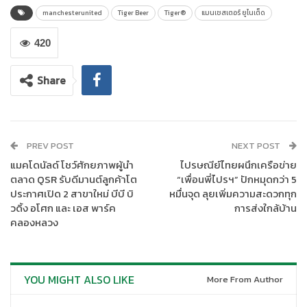
การประกาศความร่วมมือกับสโมสรฟุตบอลแมนเชสเตอร์ ยูไนเต็ด ถือ
manchesterunited
Tiger Beer
Tiger®
แมนเชสเตอร์ ยูไนเต็ด
เป็นภาพสะท้อนการก้าวเข้าสู่ยุคใหม่ของแบรนด์ไทเกอร์ ซึ่งหนึ่งใน
กลยุทธ์สำคัญคือการเข้าถึงกลุ่มผู้คนที่ชื่นชอบในฟุตบอล โดยในเฟส
420
แรกจะเน้นการเชื่อมต่อกับฐานแฟนบอลของแมนเชสเตอร์ ยูไนเต็ด ใน
ทวีปเอเชีย ซึ่งเป็นตลาดที่ไทเกอร์ครองอันดับหนึ่งในเซกเมนต์เครื่อง
Share
ดื่มพรีเมียมมาอย่างต่อเนื่อง โดยนำเสนอความร่วมมือผ่าน
แพลตฟอร์มและกิจกรรมพิเศษต่างๆ ร่วมกับทางสโมสรฟุตบอล
ไทเกอร์ ได้ทำการสำรวจกับแฟนบอลในเอเชียกว่า 2,000 คน และพบ
PREV POST
NEXT POST
ว่า 70% ของกลุ่มแฟนบอลเชื่อว่าการที่แบรนด์มีกิจกรรมร่วมกับแฟน
บอลทำให้พวกเขารู้สึกใกล้ชิดกับทีมที่เชียร์มากยิ่งขึ้น ขณะที่ 95% เชื่อ
แมคโดนัลด์ โชว์ศักยภาพผู้นำ
ไปรษณีย์ไทยผนึกเครือข่าย
ตลาด QSR รับดีมานต์ลูกค้าโต
“เพื่อนพี่ไปรฯ” ปักหมุดกว่า 5
ว่าฟุตบอลเป็นกีฬาที่สามารถเชื่อมผู้คนให้เข้าถึงกันและสามารถสร้าง
ประกาศเปิด 2 สาขาใหม่ บีบี บิ
หมื่นจุด ลุยเพิ่มความสะดวกทุก
คอมมูนิตี้ที่เหนียวแน่น
วดิ้ง อโศก และ เอส พาร์ค
การส่งใกล้บ้าน
คลองหลวง
YOU MIGHT ALSO LIKE
More From Author