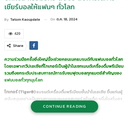
เชียร์บอลให้แฟนๆ ทั่วโลก
On
ต.ค. 18, 2024
By
Tatom Kaoupdate
420
Share
ความร่วมมือครั้งยิ่งใหญ่นี้จะช่วยคอนเนคแบรนด์กับแฟนบอลทั่วโลก
โดยเฉพาะทวีปเอเชียที่ไทเกอร์เป็นผู้นำในเซกเมนต์เครื่องดื่มพรีเมียม
รวมถึงยกระดับประสบการณ์การรับชมฟุตบอลทุกแมตช์สำคัญของ
แฟนบอลทั่วทุกมุมโลก
ไทเกอร์
(Tiger®)
แบรนด์เครื่องดื่มพรีเมียมชั้นนำในเอเชีย ขึ้นแท่นผู้
สนับสนุนอย่างเป็นทางการของแมนเชสเตอร์ ยูไนเต็ด หนึ่งในสโมสร
ฟุตบอลที่ประสบความสำเร็จและเป็นที่นิยมมากที่สุดในโลก พร้อมเติม
CONTINUE READING
เต็มประสบการณ์การเชียร์บอลและเชื่อมต่อกับคอมมูนิตี้แฟนบอลทั่ว
โลก