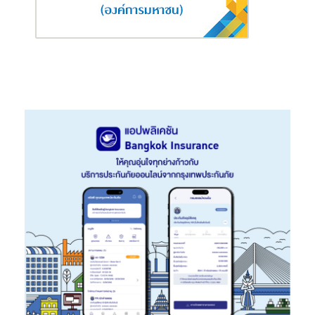
และแมนเชสเตอร์ ยูไนเต็ด กับครั้งแรกที่แบรนด์ไทเกอร์จะปรากฏอยู่
บนป้าย LED รอบสนามโอลด์แทรฟฟอร์ด หนึ่งในสนามที่เก่าแก่และ
ทรงเกียรติที่สุดในอังกฤษ ในการแข่งขันระหว่างแมนเชสเตอร์
ยูไนเต็ด และเบรนท์ฟอร์ด
สำหรับแฟนบอลที่อยากร่วมสร้างประสบการณ์ใหม่ๆ และใกล้ชิดกับ
ทีมโปรด สามารถติดตามข่าวสารและกิจกรรมพิเศษจากแบรนด์ไท
เกอร์ และแมนเชสเตอร์ ยูไนเต็ด ได้ที่เพจเฟสบุ๊ก Tiger Beer TH และ
อินสตาแกรม @manchesterunited