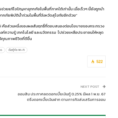
วยแก้ไขปัญหาอุทกภัยในพื้นที่ภาคใต้เท่านั้น เมื่อเร็วๆ นี้ยังถูกนำ
ภัยพิบัติน้ำท่วมในพื้นที่จังหวัดสุโขทัยอีกด้วย”
Wi-Fi คือส่วนหนึ่งของผลสัมฤทธิ์ที่ตอบสนองต่อนโยบายของกระทรวง
ค์ความรู้ เทคโนโลยี และนวัตกรรม ไปช่วยเหลือประชาชนให้หลุด
ีคุณภาพชีวิตที่ดีขึ้น
ว.
เรือกู้ภัย Wi-Fi
522
NEXT POST
ออมสิน ประกาศลดดอกเบี้ยเงินกู้ 0.25% มีผล 1 พ.ย. 67
ตรึงดอกเบี้ยเงินฝาก ตามภารกิจส่งเสริมการออม