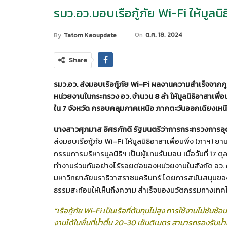
รมว.อว.มอบเรือกู้ภัย Wi-Fi ให้มูลน
On
ต.ค. 18, 2024
By
Tatom Kaoupdate
Share
รมว.อว. ส่งมอบเรือกู้ภัย
Wi-Fi ผลงานความสำเร็จจากภ
หน่วยงานในกระทรวง อว. จำนวน 8 ลำ ให้มูลนิธิอาสาเพื
ใน 7 จังหวัด ครอบคลุมภาคเหนือ ภาคตะวันออกเฉียงเหน
นางสาวศุภมาส อิศรภักดี รัฐมนตรีว่าการกระทรวงการอุด
ส่งมอบเรือกู้ภัย Wi-Fi ให้มูลนิธิอาสาเพื่อนพึ่ง (ภาฯ
กรรมการบริหารมูลนิธิฯ เป็นผู้แทนรับมอบ เมื่อวันที่ 17
ทำงานร่วมกันอย่างไร้รอยต่อของหน่วยงานในสังกัด อว. ค
มหาวิทยาลัยนราธิวาสราชนครินทร์ โดยการสนับสนุนของกอ
ธรรมสะท้อนให้เห็นถึงความ สำเร็จของนวัตกรรมทางเทคโ
“เรือกู้ภัย
Wi-Fi เป็นเรือที่ต้นทุนไม่สูง การใช้งานไม่ซับ
งานได้ในพื้นที่น้ำตื้น 20-30 เซ็นติเมตร สามารถรองรับน