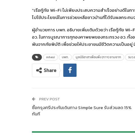
“เรือกู้ภัย Wi-Fi ไม่เพียงประสบความสำเร็จอย่างดีในการช่
ไปใช้ประโยชน์ในการช่วยเหลือชาวบ้านที่ได้รับผลกระทบจาก
ผู้อำนวยการ บพท. อธิบายเพิ่มเติมด้วยว่า เรือกู้ภัย 
อว. ในการบูรณาการทุกองคาพยพของกระทรวง อว. ทั้งอง
พ้นจากภัยพิบัติ เพื่อช่วยให้ประชาชนมีชีวิตความเป็นอยู่ ม
mhesi
บพท.
มูลนิธิอาสาเพื่อนพึ่ง (ภาฯ) ยามยาก
รมว.อ
Share
PREV POST
ซื้อกรุงศรีประกันเดินทาง Simple Sure รับส่วนลด 15%
ทันที