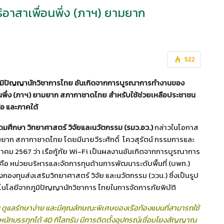
ิธิอาสาเพื่อนพึ่ง (ภาฯ) ยามยาก
522
ูมิปัญญานักวิชาการไทย อันเกิดจากการบูรณาการทำงานของ
่อนพึ่ง (ภาฯ) ยามยาก สภากาชาดไทย สำหรับใช้ช่วยเหลือประชาชน
ือ และภาคใต้
มศึกษา วิทยาศาสตร์ วิจัยและนวัตกรรม (รมว.อว.)
กล่าวในโอกาส
) ยามยาก สภากาชาดไทย โดยมีนายวีระศักดิ์ โควสุรัตน์ กรรมการและ
 ตุลาคม 2567 ว่า เรือกู้ภัย Wi-Fi เป็นผลงานอันเกิดจากการบูรณาการ
ือ หน่วยบริหารและจัดการทุนด้านการพัฒนาระดับพื้นที่ (บพท.)
งทุนส่งเสริมวิทยาศาสตร์ วิจัย และนวัตกรรม (ววน.) ซึ่งเป็นรูป
นโลยีจากภูมิปัญญานักวิชาการ ไทยในการจัดการภัยพิบัติ
ซ้อน ดูแลรักษาง่าย และมีคุณลักษณะพิเศษของเรือท้องแบนที่สามารถใช้
้ำหนักบรรทุกได้ 40 กิโลกรัม มีการติดตั้งอุปกรณ์เชื่อมโยงสัญญาณ