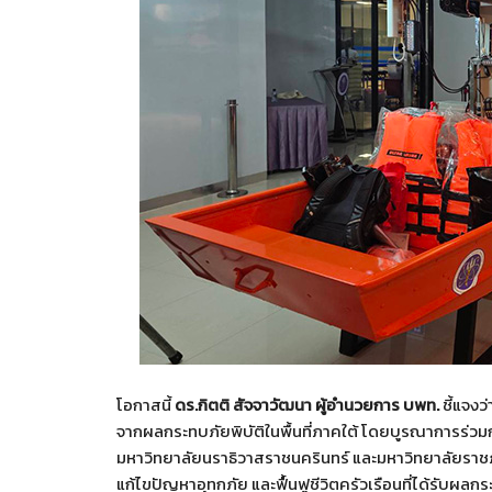
โอกาสนี้
ดร.กิตติ สัจจาวัฒนา ผู้อำนวยการ บพท.
ชี้แจงว
จากผลกระทบภัยพิบัติในพื้นที่ภาคใต้ โดยบูรณาการร่ว
มหาวิทยาลัยนราธิวาสราชนครินทร์ และมหาวิทยาลัยราชภั
แก้ไขปัญหาอุทกภัย และฟื้นฟูชีวิตครัวเรือนที่ได้รับผลกร