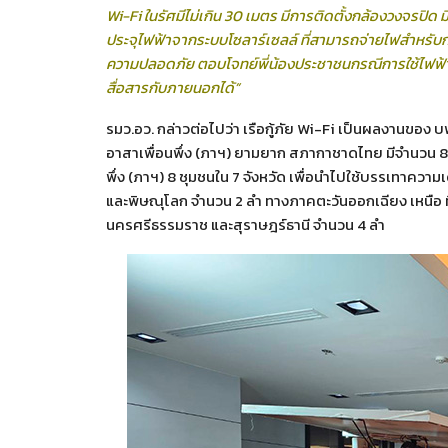
Wi-Fi ในรัศมีไม่เกิน 30 เมตร มีการติดตั้งกล้องวงจรปิด มี
ประจุไฟฟ้าจากระบบโซลาร์เซลล์ ที่สามารถจ่ายไฟสำหรับการช
ความปลอดภัย ตอบโจทย์พี่น้องประชาชนกรณีการใช้ไฟฟ้าช่
สื่อสารกับภายนอกได้”
รมว.อว. กล่าวต่อไปว่า เรือกู้ภัย Wi-Fi เป็นผลงานของ บ
อาสาเพื่อนพึ่ง (ภาฯ) ยามยาก สภากาชาดไทย มีจำนวน 8 
พึ่ง (ภาฯ) 8 ชุมชนใน 7 จังหวัด เพื่อนำไปใช้บรรเทาความเ
และพิษณุโลก จำนวน 2 ลำ ทางภาคตะวันออกเฉียง เหนือ ที
นครศรีธรรมราช และสุราษฎร์ธานี จำนวน 4 ลำ