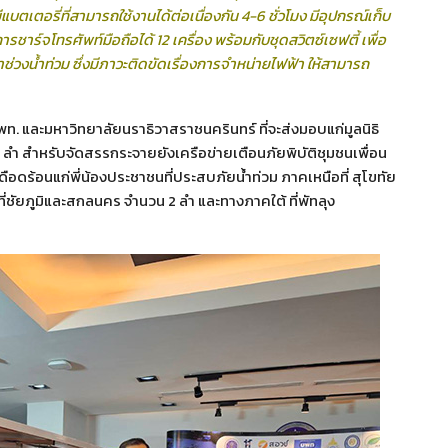
แบตเตอรี่ที่สามารถใช้งานได้ต่อเนื่องกัน 4-6 ชั่วโมง มีอุปกรณ์เก็บ
าร์จโทรศัพท์มือถือได้ 12 เครื่อง พร้อมกับชุดสวิตซ์เซฟตี้ เพื่อ
วงน้ำท่วม ซึ่งมีภาวะติดขัดเรื่องการจำหน่ายไฟฟ้า ให้สามารถ
พท. และมหาวิทยาลัยนราธิวาสราชนครินทร์ ที่จะส่งมอบแก่มูลนิธิ
ลำ สำหรับจัดสรรกระจายยังเครือข่ายเตือนภัยพิบัติชุมชนเพื่อน
ดือดร้อนแก่พี่น้องประชาชนที่ประสบภัยน้ำท่วม ภาคเหนือที่ สุโขทัย
่ชัยภูมิและสกลนคร จำนวน 2 ลำ และทางภาคใต้ ที่พัทลุง