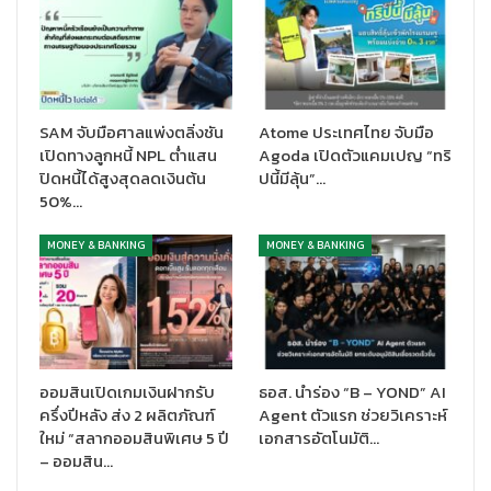
จำกัด (มหาชน)
กล่าวว่า ภาพรวมเศรษฐกิจไทยในปีนี้มีแนวโน้มขยาย
ตัวไม่สูงนักใกล้เคียงกับที่ธนาคารแห่งประเทศไทยประเมินไว้และอัตรา
เงินเฟ้อคาดว่าจะกลับเข้าสู่กรอบเป้าหมายภายในสิ้นปี ทั้งนี้เพื่อตอบ
สนองต่อการปรับลดอัตราดอกเบี้ยของ กนง. ธนาคารไทยพาณิชย์จึง
ได้พิจารณาปรับลดอัตราดอกเบี้ยเงินกู้สูงสุด 0.25% ต่อปี เพื่อช่วย
SAM จับมือศาลแพ่งตลิ่งชัน
Atome ประเทศไทย จับมือ
บรรเทาภาระหนี้ของลูกค้ารายย่อยและผู้ประกอบการภาคธุรกิจ โดย
เปิดทางลูกหนี้ NPL ต่ำแสน
Agoda เปิดตัวแคมเปญ “ทริ
ปรับลดอัตราดอกเบี้ยเงินกู้ลูกค้ารายใหญ่ชั้นดี ประเภทเงินเบิกเกิน
ปิดหนี้ได้สูงสุดลดเงินต้น
ปนี้มีลุ้น”…
บัญชี (Minimum Overdraft Rate) จากปัจจุบันอยู่ที่ 7.575% เป็น
50%…
7.325% ต่อปี อัตราดอกเบี้ยเงินกู้ลูกค้ารายย่อยชั้นดี (Minimum
MONEY & BANKING
MONEY & BANKING
Retail Rate) จากปัจจุบันอยู่ที่ 7.30% เป็น 7.175% ต่อปี และอัตรา
ดอกเบี้ยเงินกู้ลูกค้ารายใหญ่ชั้นดี ประเภทเงินกู้แบบมีระยะเวลา
(Minimum Loan Rate) จากปัจจุบันอยู่ที่ 7.05% เป็น 6.925% ต่อปี
โดยก่อนหน้านี้ ธนาคารได้ออกมาตรการพิเศษในการช่วยเหลือลูกค้า
กลุ่มเปราะบาง ทั้งลูกค้าบุคคลและ SME รายย่อย ตั้งแต่ 16 พฤษภาคม
ออมสินเปิดเกมเงินฝากรับ
ธอส. นำร่อง “B – YOND” AI
2567 ถึง 15 พฤศจิกายน 2567 นั้น ธนาคารได้พิจารณาขยาย
ครึ่งปีหลัง ส่ง 2 ผลิตภัณฑ์
Agent ตัวแรก ช่วยวิเคราะห์
มาตรการช่วยเหลือดังกล่าวออกไปจนถึง 31 ธันวาคม 2567
ใหม่ “สลากออมสินพิเศษ 5 ปี
เอกสารอัตโนมัติ…
– ออมสิน…
ธนาคารพร้อมให้การสนับสนุนลูกค้าอย่างต่อเนื่อง พร้อมคำนึงถึง