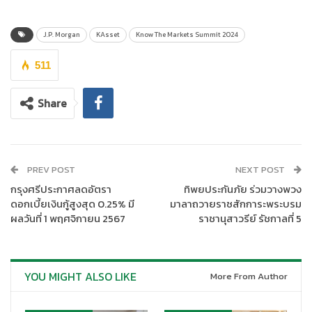
เชิงลึกจากทุกตลาดทั่วโลกแบบเอ็กซ์คลูซีฟ ณ โรงแรม ดิ แอทธินี โฮ
เทล แบงค็อก เมื่อเร็วๆ นี้
J.P. Morgan
KAsset
Know The Markets Summit 2024
511
Share
PREV POST
NEXT POST
กรุงศรีประกาศลดอัตรา
ทิพยประกันภัย ร่วมวางพวง
ดอกเบี้ยเงินกู้สูงสุด 0.25% มี
มาลาถวายราชสักการะพระบรม
ผลวันที่ 1 พฤศจิกายน 2567
ราชานุสาวรีย์ รัชกาลที่ 5
YOU MIGHT ALSO LIKE
More From Author