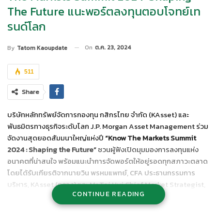
The Future แนะพอร์ตลงทุนตอบโจทย์เท
รนด์โลก
On
ต.ค. 23, 2024
By
Tatom Kaoupdate
511
Share
บริษัทหลักทรัพย์จัดการกองทุน กสิกรไทย จำกัด (KAsset) และ
พันธมิตรทางธุรกิจระดับโลก J.P. Morgan Asset Management ร่วม
จัดงานสุดยอดสัมมนาใหญ่แห่งปี
“
Know The Markets Summit
2024 : Shaping the Future”
ชวนผู้ฟังเปิดมุมมองการลงทุนแห่ง
อนาคตที่น่าสนใจ พร้อมแนะนำการจัดพอร์ตให้อยู่รอดทุกสภาวะตลาด
โดยได้รับเกียรติจากนายวิน พรหมแพทย์, CFA ประธานกรรมการ
บริหาร, KAsset (กลาง) และ Mr.Tai Hui Chief Market Strategist,
CONTINUE READING
Asia Pacific, J.P. Morgan Asset Management (ที่ 3 จากซ้าย)
พร้อมด้วยผู้บริหารจากทั้ง 2 แห่ง มาร่วมเป็นวิทยากรถ่ายทอดมุมมอง