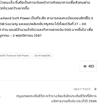
้ป่วยมะเร็ง ซึ่งถือเป็นการเดินหน้าภารกิจธนาคารเพื่อสังคมผ่าน
วกในวงกว้างมากขึ้น
iland Soft Power เป็นที่ระลึก สามารถลงทะเบียนจองสิทธิ์ใน 3
 GSB Society และแอปพลิเคชัน MyMo ได้ตั้งแต่วันที่ 27 – 30
 1 ท่าน ของมีจำนวนจำกัด) และทำการฝากเงิน 500 บาทขึ้นไป เพื่อ
1 ตุลาคม – 3 พฤศจิกายน 2567
อมสิน Thailand Soft Power
ธนาคารออมสิน
483
NEXT POST
…
กรุงเทพประกันชีวิต คว้ารางวัลบริษัทประกันชีวิตที่มีการ
น
บริหารงานดีเด่น ประจำปี 2566