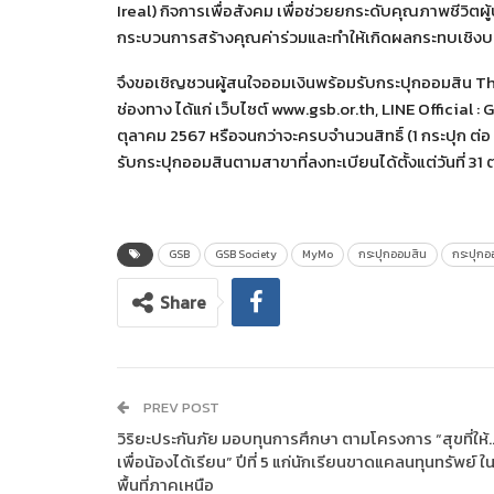
Ireal) กิจการเพื่อสังคม เพื่อช่วยยกระดับคุณภาพชีวิตผู
กระบวนการสร้างคุณค่าร่วมและทำให้เกิดผลกระทบเชิงบ
จึงขอเชิญชวนผู้สนใจออมเงินพร้อมรับกระปุกออมสิน Tha
ช่องทาง ได้แก่ เว็บไซต์ www.gsb.or.th, LINE Official :
ตุลาคม 2567 หรือจนกว่าจะครบจำนวนสิทธิ์ (1 กระปุก ต่อ
รับกระปุกออมสินตามสาขาที่ลงทะเบียนได้ตั้งแต่วันที่ 3
GSB
GSB Society
MyMo
กระปุกออมสิน
กระปุกอ
Share
PREV POST
วิริยะประกันภัย มอบทุนการศึกษา ตามโครงการ “สุขที่ให้
เพื่อน้องได้เรียน” ปีที่ 5 แก่นักเรียนขาดแคลนทุนทรัพย์ ใ
พื้นที่ภาคเหนือ