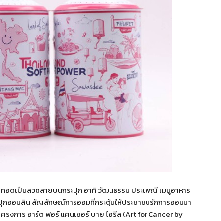
ยทอดเป็นลวดลายบนกระปุก อาทิ วัฒนธรรม ประเพณี เมนูอาหาร
กระปุกออมสิน สัญลักษณ์การออมที่กระตุ้นให้ประชาชนรักการออมมา
งการ อาร์ต ฟอร์ แคนเซอร์ บาย ไอรีล (Art for Cancer by