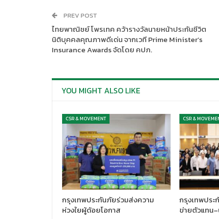
PREV POST
ไทยพาณิชย์ โพรเทค คว้ารางวัลนายหน้าประกันชีวิต
นิติบุคคลคุณภาพดีเด่น จากเวที Prime Minister’s
Insurance Awards จัดโดย คปภ.
YOU MIGHT ALSO LIKE
CSR & MOVEMENT
CSR & MOVEME
กรุงเทพประกันภัยร่วมส่งความ
กรุงเทพประกั
ห่วงใยผู้ด้อยโอกาส
ข่ายตัวแทน–