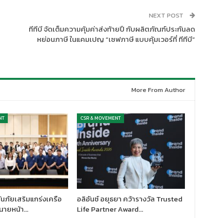
NEXT POST
ทีทีบี จัดเต็มความคุ้มค่าส่งท้ายปี กับผลิตภัณฑ์ประกันลด
หย่อนภาษี ในแคมเปญ “เซฟภาษี แบบคุ้มเวอร์ที่ ทีทีบี”
More From Author
NT
CSR & MOVEMENT
นภัยเสริมแกร่งเครือ
อลิอันซ์ อยุธยา คว้ารางวัล Trusted
นายหน้า…
Life Partner Award…