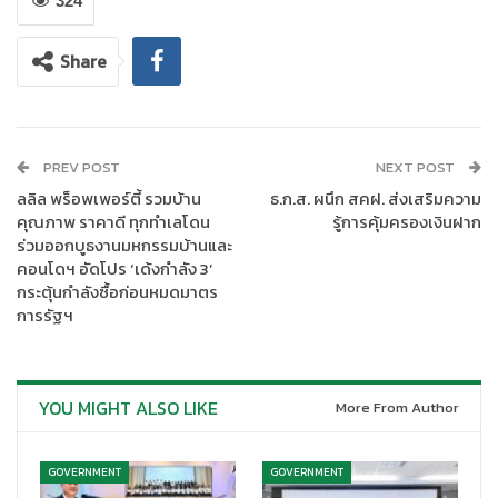
ศรีเจริญ
324
การผลิตน้ำมันปาล์มยั่งยืนของประเทศไทยมีการเติบโตอย่างโดดเด่น
Share
จาก
348,027
ตันในปี
2562
เป็น
1,112,048
ตันในปี
2567
คิดเป็นกว่า
ร้อยละ
200
โดยศูนย์กลางการขยายตัวอยู่ในจังหวัดภาคใต้ ได้แก่
สุราษฎร์ธานี กระบี่ ชุมพร นครศรีธรรมราช และพังงา พื้นที่ปลูกปาล์ม
น้ำมันที่ได้รับการรับรองว่ายั่งยืน (
CSPO)
ของประเทศไทยครอบคลุม
PREV POST
NEXT POST
ถึง
57,336
เฮกตาร์ หรือ
358,350
ไร่ ซึ่งเป็นผลจากการให้ความ
ลลิล พร็อพเพอร์ตี้ รวมบ้าน
ธ.ก.ส. ผนึก สคฝ. ส่งเสริมความ
สำคัญของการส่งเสริมการเกษตรที่ยั่งยืนในประเทศ
คุณภาพ ราคาดี ทุกทำเลโดน
รู้การคุ้มครองเงินฝาก
ร่วมออกบูธงานมหกรรมบ้านและ
คอนโดฯ อัดโปร ‘เด้งกำลัง 3’
กระตุ้นกำลังซื้อก่อนหมดมาตร
การรัฐฯ
YOU MIGHT ALSO LIKE
More From Author
GOVERNMENT
GOVERNMENT