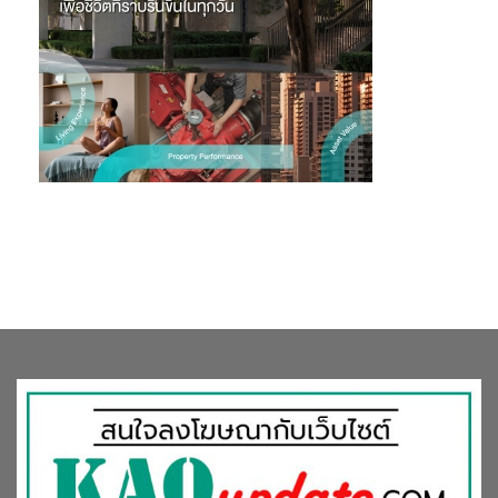
ร่วมลงนามในบันทึกความเข้าใจ (
MoU)
เพื่อยกระดับพื้นที่สุราษฎร์ธานี
ให้เป็นเมืองต้นแบบปาล์มน้ำมันยั่งยืนของประเทศไทย และเป็นศูนย์
นวัตกรรมและเทคโนโลยีสำหรับปาล์มน้ำมันที่ยั่งยืนที่ได้รับการรับรอง
ตั้งแต่ปี
2565
พื้นที่ปลูกน้ำมันปาล์มที่ได้รับการรับรอง
RSPO
ใน
สุราษฎร์ธานีได้เพิ่มขึ้นจาก
82,178.31
ไร่ เป็น
107,789.31
ไร่ เพิ่มขึ้น
คิดเป็น
31%
การผลิตทะลายปาล์มสดที่ได้รับการรับรองเพิ่มขึ้นจาก
209,858.53
ตันเป็น
283,818.69
ตัน ขณะนี้การรับรอง
RSPO
ครอบคลุม
12
อำเภอ โดยมีเกษตรกรที่ได้รับการรับรองจาก
RSPO
จำนวน
3,619
ราย
RSPO
ตั้งเป้าหมายที่จะขยายการรับรองไปยังพื้นที่
ปลูกปาล์มน้ำมันในทุก
17
อำเภอของสุราษฎร์ธานี
ประเทศไทยตั้งเป้าที่จะเน้นย้ำความพยายามอย่างต่อเนื่องในการ
พัฒนาอย่างยั่งยืนและเพิ่มขีดความสามารถในการแข่งขันในตลาดโลก
ในงานการสัมมนาประจำปีของ
RSPO (RT2024)
ซึ่งจะจัดขึ้นในวันที่
11-
13
พฤศจิกายน
2567
ณ โรงแรมอมารี กรุงเทพมหานคร โดยมีการเตรี
ยมมอบการรับรอง
RSPO
ให้แก่กลุ่มเกษตรกรรายย่อยอิสระอีก
30
กลุ่มในงาน
RT2024
การเติบโตนี้สะท้อนให้เห็นถึงความมุ่งมั่นของประเทศไทยในการยก