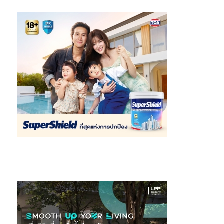
ดร. กาญจนา ขวัญเมือง รองเลขาธิการสำนักงานเศรษฐกิจ
การเกษตร กระทรวงเกษตรและสหกรณ์
กล่าวในนามของเลขาธิการ
คณะกรรมการนโยบายปาล์มแห่งชาติ ว่า “ตั้งแต่เดือนเมษายน 2567
กระทรวงเกษตรและสหกรณ์ร่วมกับกระทรวงพาณิชย์และกระทรวง
อุตสาหกรรมได้ส่งเสริมและรับรองมาตรฐาน
RSPO
ความมุ่งมั่นของ
เรายังขยายไปถึงการสนับสนุนการวิจัยและพัฒนาที่ช่วยเพิ่มมูลค่า
ทางการค้า และช่วยทำให้แน่ใจว่าการปฏิบัติที่ยั่งยืนมีส่วนสนับสนุนให้
ภาคเกษตรกรรมของเราเติบโตและเจริญรุ่งเรือง”
ในปี 2565
RSPO
จังหวัดสุราษฎร์ธานี และภาคีพันธมิตร 6 องค์กรได้