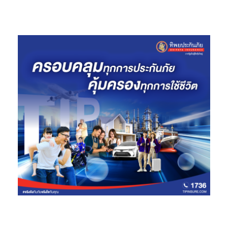
“
เพื่อกระตุ้นให้เกษตรกรปฏิบัติตามมาตรฐาน
RSPO
หน่วยงานรัฐบาล
และภาคเอกชนจำเป็นต้องเสริมสร้างการสนับสนุนผ่านการให้การ
ศึกษาด้านปาล์มน้ำมันที่ยั่งยืน การสนับสนุนการก่อตั้งกลุ่ม และการ
ปรับปรุงการเข้าถึงแหล่งเงินทุน
”
นายเชาวลิต วุฒิพงศ์ ประธานกลุ่ม
วิสาหกิจชุมชนเพื่อการผลิตปาล์มน้ำมันอย่างยั่งยืนศรีเจริญ
กล่าว
กองทุนสนับสนุนเกษตรกรรายย่อย
RSPO (RSSF)
ได้ให้การสนับสนุน
ทางการเงินแก่เกษตรกรรายย่อยน้ำมันปาล์มเพื่อส่งเสริมการปฏิบัติที่
ยั่งยืนตั้งแต่ปี
2557
โดยมีเกษตรกรรายย่อยในประเทศไทยได้รับ
ประโยชน์จำนวน
5,274
ราย โดยได้รับเงินสนับสนุนจำนวน
12,658,792
บาท (ประมาณ
383,101
ดอลลาร์สหรัฐฯ)
สุราษฎร์ธานี
:
ต้นแบบระดับประเทศในการผลิตน้ำมันปาล์มอย่าง
ยั่งยืน