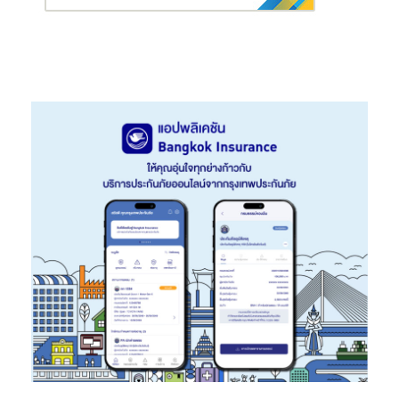
บริหารจัดการอย่างมีประสิทธิภาพ ส่งผลให้ผลผลิตเฉลี่ยอยู่ที่ 3 – 3.2
ตันต่อไร่ ซึ่งถือว่าต่ำ และมีข้อจำกัดในการเข้าถึงแหล่งเงินทุนและความ
รู้ ทำให้เกษตรกรมีอำนาจต่อรองด้านราคาค่อนข้างน้อยและส่งผลกระ
ทบต่อความมั่นคงทางเศรษฐกิจ”
“RSPO
ยังคงมุ่งมั่นที่จะส่งเสริมการรับรองให้กับเกษตรกรรายย่อยของ
ไทย ซึ่งสอดคล้องกับความมุ่งมั่นของรัฐบาลไทยและภาคเอกชนในการ
ผลักดันความต้องการผลิตภัณฑ์น้ำมันปาล์มคุณภาพสูงและยั่งยืน”
นาง
สาวรัฎดาเสริม ณ ตุลาคม
2567
การเป็นสมาชิกของ
RSPO
ใน
ประเทศไทยประกอบด้วย
91
กลุ่มของเกษตรกรทั้งรายใหญ่และราย
ย่อย โดยมีกลุ่มเกษตรกรรายย่อยอิสระที่ได้รับการรับรองจาก
RSPO
34
กลุ่ม ซึ่งครอบคลุมเกษตรกรกว่า
9,062
ราย โดยพื้นที่ที่ได้รับการ
รับรองรวมกว่า
283,818.69
ไร่
การรับรอง
RSPO
ช่วยให้เกษตรกรรายย่อยสามารถเข้าถึงทรัพยากร
โอกาสทางการตลาดและราคาพิเศษสำหรับทะลายปาล์มสด (
FFB)
ซึ่ง
ช่วยเพิ่มผลลัพธ์ทางเศรษฐกิจให้กับพวกเขา กลุ่มเกษตรกรรายย่อยที่
ได้รับการรับรองสามารถได้รับผลกำไรประจำปีสูงถึง
10.416
ล้านบาท
(ประมาณ
287,401
ดอลลาร์สหรัฐฯ)