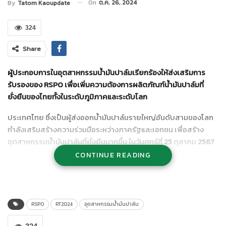
On
ต.ค. 26, 2024
By
Tatom Kaoupdate
324
Share
ผู้ประกอบการในอุตสาหกรรมน้ำมันปาล์มเรียกร้องให้ส่งเสริมการ
รับรองของ
RSPO
เพื่อเพิ่มความต้องการผลิตภัณฑ์น้ำมันปาล์มที่
ยั่งยืนของไทยทั้งในระดับภูมิภาคและระดับโลก
ประเทศไทย ซึ่งเป็นผู้ส่งออกน้ำมันปาล์มรายใหญ่อันดับสามของโลก
กำลังเสริมสร้างความร่วมมือระหว่างภาครัฐและเอกชน เพื่อสร้าง
อุตสาหกรรมน้ำมันปาล์มที่ยั่งยืนมากขึ้น ในวันศุกร์ที่
25
ตุลาคม
2567
ทางองค์การเจรจาระหว่างประเทศว่าด้วยปาล์มน้ำมันยั่งยืน (
RSPO)
CONTINUE READING
ได้จัดงานมีเดีย บรีฟสำหรับสื่อและผู้มีส่วนได้ส่วนเสีย เพื่อให้ข้อมูล
เชิงลึกเกี่ยวกับภาคอุตสาหกรรมน้ำมันปาล์มที่ยั่งยืนของประเทศไทย
ผู้เข้าร่วมได้แก่ ตัวแทนจากเครือข่ายปาล์มน้ำมันยั่งยืนประเทศไทย
(TASPO)
สำนักงานเศรษฐกิจการเกษตร กระทรวงเกษตรและ
RSPO
RT2024
อุตสาหกรรมน้ำมันปาล์ม
สหกรณ์ และกลุ่มวิสาหกิจชุมชนเพื่อการผลิตปาล์มน้ำมันอย่างยั่งยืน