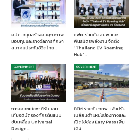
นายอัสนี มาลัมพุช ประธานเครือข่ายปาล์มน้ำมันยั่งยืนประเทศไทย
(TASPO)
และประธานสมาคมโรงกลั่นน้ำมันปาล์ม
ได้กล่าวว่า แม้
คปภ. หนุนสร้างคนคุณภาพ
กฟผ. ร่วมกับ สนพ. และ
ประเทศไทยจะมีการส่งออกน้ำมันปาล์มส่วนเกินในช่วงไม่กี่ปีที่ผ่านมา
มอบทุนและรางวัลการศึกษา
พันธมิตรพลังงาน จัดตั้ง
สมาคมประกันชีวิตไทย…
“Thailand EV Roaming
แต่ส่วนใหญ่เป็นน้ำมันปาล์มดิบ (
CPO)
ที่ไม่มีมูลค่าเพิ่ม เราจำเป็นต้อง
Hub”…
ทำให้น้ำมันปาล์มที่ผลิตในประเทศไทยดึงดูดตลาดและมีคุณภาพสูง
“
ต้องเป็นผลิตภัณฑ์ที่ยั่งยืน มีคาร์บอนต่ำ และเป็นการค้าที่เป็นธรรม
”
GOVERNMENT
GOVERNMENT
“เกษตรกรต้องได้รับส่วนแบ่งที่เป็นธรรม และไม่ให้บริษัทเอกชนครอบ
ครองผลประโยชน์ทั้งหมด”
ประธานเครือข่ายปาล์มน้ำมันยั่งยืน
ประเทศไทยกล่าวเน้นย้ำถึงความสำคัญในประเด็นนี้
การสนับสนุนเกษตรกรรายย่อยเป็นสิ่งสำคัญ
การเคหะแห่งชาติรับมอบ
BEM ร่วมกับ กทพ. แจ้งปรับ
เกียรติบัตรองค์กรต้นแบบ
เปลี่ยนตำแหน่งช่องทางและ
เกษตรกรรายย่อยเป็นกระดูกสันหลังของอุตสาหกรรมน้ำมันปาล์ม
ขับเคลื่อน Universal
เปิดใช้ช่อง Easy Pass เพิ่ม
ของประเทศไทย โดยคิดเป็นประมาณ 85% ของการผลิต เกษตรกร
Design…
เติม
รายย่อยในประเทศไทยถูกกำหนดให้เป็นเกษตรกรที่มีที่ดินน้อยกว่า 50
เฮกตาร์ (312.5 ไร่) และ ประเทศไทยเป็นประเทศแรกของโลกที่มีการจัด