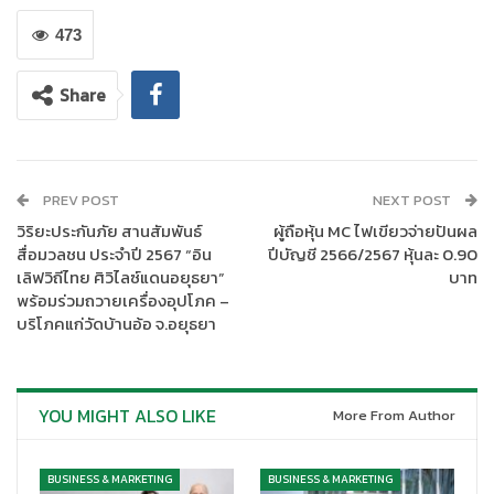
Waste, Low Carbon
473
Share
PREV POST
NEXT POST
วิริยะประกันภัย สานสัมพันธ์
ผู้ถือหุ้น MC ไฟเขียวจ่ายปันผล
สื่อมวลชน ประจำปี 2567 “อิน
ปีบัญชี 2566/2567 หุ้นละ 0.90
เลิฟวิถีไทย ศิวิไลซ์แดนอยุธยา”
บาท
พร้อมร่วมถวายเครื่องอุปโภค –
บริโภคแก่วัดบ้านอ้อ จ.อยุธยา
สำหรับความร่วมมือระหว่าง SCGC และกลุ่มบริษัท ยูนิลีเวอร์
ประเทศไทย หรือ Unilever ผู้ผลิตสินค้าอุปโภคบริโภครายใหญ่ระดับ
โลก เพื่อพัฒนาบรรจุภัณฑ์ที่เป็นมิตรกับสิ่งแวดล้อมยังคงเดินหน้า
อย่างเป็นรูปธรรม โดยที่ผ่านมา ได้มีการนำพลาสติกใช้แล้วจากภาค
YOU MIGHT ALSO LIKE
More From Author
ครัวเรือนผลิตเป็นเม็ดพลาสติกรีไซเคิลคุณภาพสูงพอลิเอทิลีนความ
หนาแน่นสูง (High Quality PCR HDPE Resin) เปลี่ยนเป็นบรรจุ
BUSINESS & MARKETING
BUSINESS & MARKETING
ภัณฑ์รักษ์โลก ได้แก่ ขวดแกลลอนน้ำยาล้างจานซันไลต์*
ขวดน้ำยา