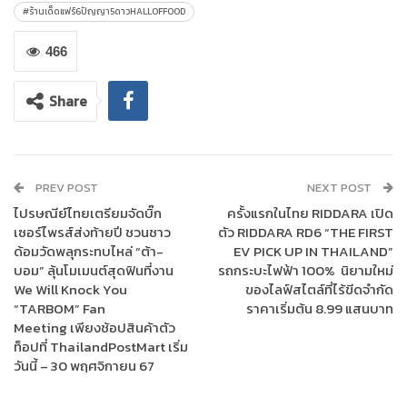
ไทย พร้อมใจกันจับตะหลิว เคาะกระทะ มาเข้าร่วมสร้างความสุข
#ร้านเด็ดแฟร์6ปัญญา5ดาวHALLOFFOOD
มากกว่า 60 ร้าน รวมแล้วเป็นร้อยกว่าร้าน
ที่จะมาสร้างความจุก สนุก
สุดฟิน เรียกว่า เป็นงานอาหารหลากหลาย นานาชนิด ที่ ปัง สุด ใน
466
สยาม งานนี้พร้อมเสิร์ฟให้ได้ฟินกันแบบจุใจ พุงไม่แตก ไม่ให้กลับ!! ไม่
ว่าจะเป็นอาหารคาว หวานปรุง สด ใหม่ ให้ได้ชิมกันแบบจุใจกันในงาน,
Share
ขนม นม เนย ของกินเล่นสุดเก๋, น้ำหวานอร่อยสูตรเด็ด หลากชนิด ต่าง
พาเหรดมาร่วมสร้างสีสันความอร่อย ให้ทุกท่านทั้งชาวไทย และ นัก
ท่องเที่ยวชาวต่างชาติ ได้ลองลิ้ม ชิม รส กันแบบฟินสุดๆ งานนี้ห้าม
พลาด!!
PREV POST
NEXT POST
ไปรษณีย์ไทยเตรียมจัดบิ๊ก
ครั้งแรกในไทย RIDDARA เปิด
ปักหมุดความอร่อย พร้อมฟินไปกับของเด็ดระดับ
5 ดาว ทั้ง 5 โซน!!
เซอร์ไพรส์ส่งท้ายปี ชวนชาว
ตัว RIDDARA RD6 “THE FIRST
โซนโชว์ของเด็ด โซนโคตรจะเด็ด โซนรวมของเด็ด โซนลิ้มรสเด็ด โซน
ด้อมวัดพลุกระทบไหล่ “ต้า-
EV PICK UP IN THAILAND”
ปัญญาว่าเด็ดกับเมนูติดดาว ซึ่งแต่ละโซนการันตีความอร่อย บอกได้
บอม” ลุ้นโมเมนต์สุดฟินที่งาน
รถกระบะไฟฟ้า 100% นิยามใหม่
คำเดียวว่า เด็ด ปัง จึ้ง ทำถึง!!
นอกจากนี้ ภายในงานยังมีไฮไลท์ความ
We Will Knock You
ของไลฟ์สไตล์ที่ไร้ขีดจำกัด
พิเศษและกิจกรรมมากมายให้ได้ร่วมสนุก
แล้วมาลิ้มลองความเด็ดไป
“TARBOM” Fan
ราคาเริ่มต้น 8.99 แสนบาท
พร้อมกัน!!
Meeting เพียงช้อปสินค้าตัว
วันที่
8-10 พฤศจิกายน 2567 ตั้งแต่เวลา 11.00 น. – 21.00
ท็อปที่ ThailandPostMart เริ่ม
น. ณ สยามสแควร์ ติดตามรายละเอียดเพิ่มเติมได้ที่ Facebook :
ร้าน
วันนี้ – 30 พฤศจิกายน 67
เด็ดแฟร์