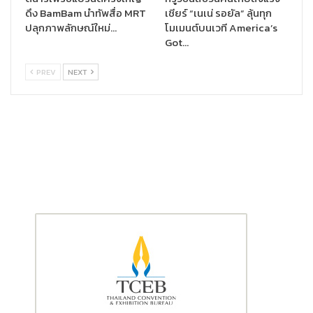
ดึง BamBam นำทัพสื่อ MRT
เชียร์ “เนเน่ รอยัล” ลุ้นทุก
ปลุกภาพลักษณ์ใหม่…
โมเมนต์บนเวที America’s
Got…
PREV
NEXT