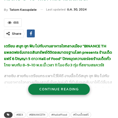
Last updated
ต.ค. 30, 2024
By
Tatom Kaoupdate
466
Share
เตรียม สนุก จุก ฟิน ไปกับงานอาหารใจกลางเมือง
“
BINANCE TH
แพลตฟอร์มเทรดสินทรัพย์ดิจิตอลมาตรฐานโลก presents
ร้านเด็ด
แฟร์
6 ปัญญา 5 ดาว Hall of Food” ปักหมุดความอร่อยร้านเด็ดทั่ว
ไทย
พบกัน
8-9-10 พ.ย.นี้ เวลา 11 โมง ถึง 3 ทุ่ม ที่สยามสแควร์!!
สายชิม สายกิน เตรียมกระเพาะไว้ให้ดี งานนี้จะได้สนุก จุก ฟิน ไปกับ
งานอาหารใจกลางเมืองสุดยิ่งใหญ่แห่งปี ที่กำลังจะกลับมาให้ได้ลิ้มรส
เด็ดกันอีกครั้ง!!
กับงาน “
BINANCE TH แพลตฟอร์มเทรดสินทรัพย์
CONTINUE READING
ดิจิตอลมาตรฐานโลก presents ร้านเด็ดแฟร์ 6 ปัญญา 5 ดาว Hall
of Food”
ชวนสายชิลล์ สายกิน มาร่วม กิน สนุก จุก ฟิน ไปกับร้านเด็ด
ชื่อดังทั่วไทย
การันตี รสชาติ รสมือ ความอร่อย ความเด็ดสุดปัง จาก
รายการปัญญา
5 ดาวยกทัพมามากมายกว่า 50 ร้าน และ ร้านเด็ดทั่ว
#BEX
#BINANCETH
#HallofFood
#ร้านเด็ดแฟร์