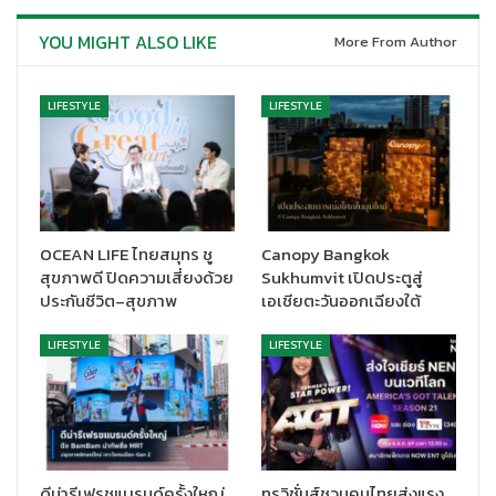
YOU MIGHT ALSO LIKE
More From Author
LIFESTYLE
LIFESTYLE
OCEAN LIFE ไทยสมุทร ชู
Canopy Bangkok
สุขภาพดี ปิดความเสี่ยงด้วย
Sukhumvit เปิดประตูสู่
ประกันชีวิต–สุขภาพ
เอเชียตะวันออกเฉียงใต้
LIFESTYLE
LIFESTYLE
ดีน่ารีเฟรชแบรนด์ครั้งใหญ่
ทรูวิชั่นส์ชวนคนไทยส่งแรง