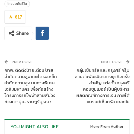
ผ่านการนำรายได้ส่วนหนึ่งจากการจัดงานและเงินบริจาค จัดสร้าง
ไทยประกันชีวิต
ศูนย์การเรียนรู้ รวมถึงดูแลสถานสงเคราะห์เด็กที่มูลนิธิฯ ดูแล
617
“แนวคิดในการจัดงาน Run to Remember 2024 สอดคล้องกับ
เจตนารมณ์การดำเนินธุรกิจของไทยประกันชีวิต ที่ให้ความสำคัญกับ
Share
คุณค่าของทุกชีวิต ตามวิสัยทัศน์การเป็นบริษัทประกันชีวิตแห่งความ
ยั่งยืนที่ส่งมอบคุณค่าให้กับผู้มีส่วนได้เสียทุกภาคส่วน และเป็นไปตาม
แผนแม่บทยุทธศาสตร์เป้าหมายการพัฒนาสู่ความยั่งยืน หรือ
Sustainable Development Goals Master Plan ที่จัดทำขึ้นให้
PREV POST
NEXT POST
สอดคล้องกับแนวทางความยั่งยืน UN Global Compact ของ
กทพ. ติดตั้งป้ายเตือน ป้าย
กลุ่มเซ็นทรัล และ กรุงศรี กรุ๊ป
สหประชาชาติ ใน
ข้อ
3
การสร้างสุขภาวะที่ดี และส่งเสริมความเป็นอยู่
จำกัดความสูง และโครงเหล็ก
สานต่อพันธมิตรทางธุรกิจครั้ง
ที่ดีสำหรับทุกคนในทุกช่วงวัย
(
Good health and well-being)
และ
ข้อ
จำกัดความสูง บนทางพิเศษ
สำคัญ แต่งตั้ง กรุงศรี
ที่
10
เพื่อลดความเหลื่อมล้ำ
(
Reduced Inequalities)
รวมถึงพันธกิจที่
เฉลิมมหานคร เพื่อก่อสร้าง
คอนซูมเมอร์ เป็นผู้บริหาร
จะดำเนินธุรกิจด้วยความโปร่งใสพร้อมเป็นองค์กรที่ดีของสังคมไทย
โครงการรถไฟฟ่าสายสีม่วง
ผลิตภัณฑ์ทางการเงิน ภายใต้
ภายใต้แก่นการดูแลสังคมด้วยการให้ (Giving) การดูแล (Caring)
ช่วงเตาปูน-ราษฎร์บูรณะ
แบรนด์เซ็นทรัล เดอะวัน
และการเติมเต็มคุณค่าของชีวิต (Fulfilling) เพราะไทยประกันชีวิต
ตระหนักดีว่า หากสังคมเข้มแข็ง องค์กรจะสามารถเติบโตได้อย่างเข้ม
แข็งและยั่งยืน”
YOU MIGHT ALSO LIKE
More From Author