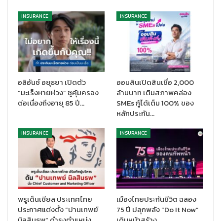
INSURANCE
INSURANCE
อลิอันซ์ อยุธยา เปิดตัว
ออมสินเปิดสินเชื่อ 2,000
“มะเร็งหายห่วง” ชูคุ้มครอง
ล้านบาท เติมสภาพคล่อง
ต่อเนื่องถึงอายุ 85 ปี…
SMEs กู้ได้เต็ม 100% ของ
หลักประกัน…
INSURANCE
INSURANCE
งาน Run to Remember 2024 เป็นงานวิ่งที่นอกจากจะเสริมสร้าง
สุขภาพกายที่แข็งแรงให้กับผู้เข้าร่วมกิจกรรมแล้ว ยังสร้างความสุขใจ
ของการเป็นผู้ให้ด้วยการช่วยเหลือเด็กด้อยโอกาส ให้ได้มีที่อยู่อาศัย
อาหารที่ถูกสุขอนามัย และมีโอกาสทางการศึกษา ซึ่งล้วนเป็นพื้นฐาน
สำคัญในการสร้างคุณภาพชีวิตที่ดีของเยาวชนในอนาคตอีกด้วย
พรูเด็นเชียล ประเทศไทย
เมืองไทยประกันชีวิต ฉลอง
ประกาศแต่งตั้ง “ปานเทพย์
75 ปี ปลุกพลัง “Do It Now”
งาน Run to Remember 2024 จะจัดขึ้นใน 2 รูปแบบ คือ
นิลสินธพ” ดำรงตำแหน่ง…
เดินหน้าสร้าง…