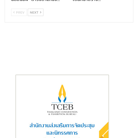
Running Activity: วันที่ 15 ธันวาคม 2567 ณ สวนจตุจักร
PREV
NEXT
กทม. โดยวิ่งระยะ 3 กิโลเมตร (Fun Run) และ 9 กิโลเมตร (Mini
Marathon)
Virtual Run: กิจกรรมวิ่งสะสมระยะ 1,400 กิโลเมตร ใน 26 วัน
ตั้งแต่วันที่ 1 – 26 ธันวาคม 2567 และส่งผลบนแพลตฟอร์ม
THAIFIT ทั้งนี้ เพื่อเป็นการร่วมรำลึกถึงเหตุการณ์ครบรอบ 20
ปี ภัยพิบัติสึนามิในประเทศไทย Peter Baines ผู้ก่อตั้งและผู้
อำนวยการฝ่ายปฏิบัติการระหว่างประเทศ มูลนิธิ Hands
Across the Water จะวิ่งจากเส้นทางบ้านโฮมฮัก จังหวัด
ยโสธร ถึงจุดสิ้นสุด ณ บ้านธารน้ำใจ จังหวัดพังงา ในวันที่ 26
ธันวาคม ซึ่งตรงกับวันที่เกิดเหตุการณ์สึนามิขึ้นในประเทศไทย
“ไทยประกันชีวิต เชื่อมั่นว่าความร่วมมือ และการสนับสนุนของพันธมิตร
จากทุกภาคส่วน รวมถึงการสนับสนุนจากผู้เข้าร่วมกิจกรรม จะเป็นพลัง
ที่ช่วยส่งต่อรอยยิ้มให้กับเด็กๆ ที่อยู่ในการดูแลของมูลนิธิฯ และ
สนับสนุนให้ภารกิจของมูลนิธิฯ ที่ต้องการพัฒนาคุณภาพชีวิตเยาวชน
ไทย สำเร็จลุล่วงตามวัตถุประสงค์ และอยากเชิญชวนให้ผู้ที่รักการวิ่งทุก
ท่าน สมัครเข้าร่วมกิจกรรม เพื่อเป็นส่วนหนึ่งในการส่งมอบทางเลือก