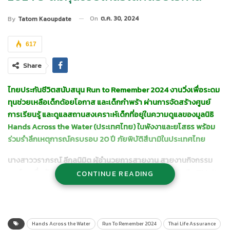
On
ต.ค. 30, 2024
By
Tatom Kaoupdate
617
Share
ไทยประกันชีวิตสนับสนุน
Run to Remember 2024 งานวิ่งเพื่อระดม
ทุนช่วยเหลือเด็กด้อยโอกาส และเด็กกำพร้า ผ่านการจัดสร้างศูนย์
การเรียนรู้ และดูแลสถานสงเคราะห์เด็กที่อยู่ในความดูแลของมูลนิธิ
Hands Across the Water (ประเทศไทย) ในพังงาและยโสธร พร้อม
ร่วมรำลึกเหตุการณ์ครบรอบ 20 ปี ภัยพิบัติสึนามิในประเทศไทย
นางสาววราภรณ์
ลีกุลนิมิต ผู้อำนวยการสายงาน สายงานกิจกรรม
องค์กรเพื่อสังคม บริษัท ไทยประกันชีวิต จำกัด (มหาชน)
หรือ
TLI
เปิด
CONTINUE READING
เผยว่า ไทยประกันชีวิตได้เข้าร่วมเป็นหนึ่งในพันธมิตรเพื่อสนับสนุน
กิจกรรม Run to Remember 2024 ซึ่งจัดโดยมูลนิธิ Hands Across
the Water (ประเทศไทย) งานวิ่งที่มีวัตถุประสงค์เพื่อระดมทุนช่วย
เหลือเด็กด้อยโอกาส และเด็กกำพร้าที่อยู่ในความดูแลของมูลนิธิฯ
Hands Across the Water
Run To Remember 2024
Thai Life Assurance