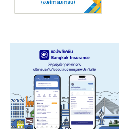
และคุณค่าให้กับเยาวชนไทยต่อไป”
นางสาววราภรณ์
กล่าว
ข้อมูลเพิ่มเติม และช่องทางการสมัครวิ่ง
งานวิ่งที่สวนจตุจักร :
https://thai.fit/c/RTR2024
งานวิ่งเสมือนจริง (Virtual Run):
https://thai.fit/c/rtrvr24