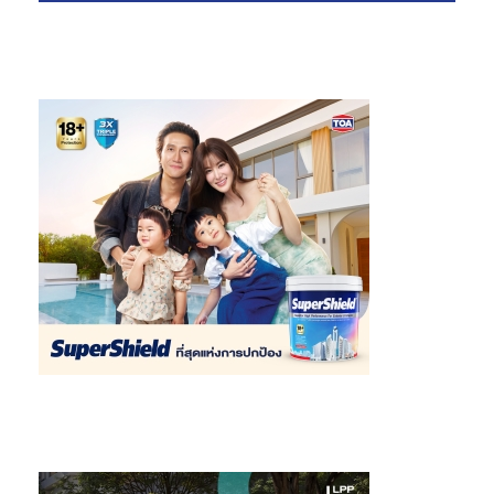
ประสิทธิภาพมาใช้ในกระบวนการก่อสร้าง ซึ่งช่วยเพิ่มความ
รวดเร็วและความแม่นยำในการก่อสร้าง รวมถึงการควบคุม
คุณภาพของงานให้ได้มาตรฐานสูง คำนึงถึงการลดผลกระทบ
ต่อธรรมชาติและชุมชนรอบด้าน และการจัดการของเสียอย่าง
เหมาะสม
ระบบขนส่งอย่างยั่งยืน (
Sustainable Transport) :
ทำเล
ใจกลางเมืองที่สะดวกต่อการเดินทาง ด้วยการเชื่อมต่อกับระบบ
ขนส่งมวลชนหลักอย่าง BTS และ MRT ซึ่งช่วยลดความจำเป็น
ในการใช้รถยนต์ส่วนตัวและลดปริมาณคาร์บอนฟุตพริ้นท์จาก
การเดินทางของพนักงาน ส่งเสริมความสะดวกสบาย และ
สนับสนุนแนวคิดการพัฒนาที่ยั่งยืนของโครงการในด้านการ
รักษาสิ่งแวดล้อม
สิงห์ เอสเตท ยืนยันว่าจะเดินหน้าพัฒนาโครงการต่างๆ อย่างพิถีพิถัน
เพื่อสร้างคุณค่าและเติบโตอย่างยั่งยืน ร่วมกับผู้มีส่วนได้ส่วนเสีย
สังคม สิ่งแวดล้อม และชุมชน พร้อมขับเคลื่อนบริษัทฯ สู่การเป็นผู้นำ
ในด้านความยั่งยืนและการใช้เทคโนโลยีที่ทันสมัยในอสังหาริมทรัพย์
ไทย