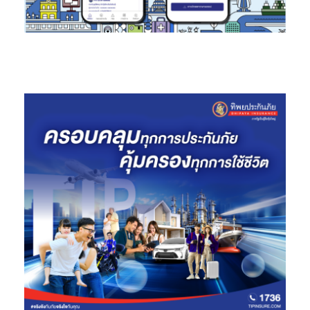
ครัน เช่น S-OASIS Retail, SUN Plaza, foodPLACE และพื้นที่
Chill & Dine สำหรับพักผ่อนหลังเลิกงาน อีกทั้งยังให้ความ
สำคัญกับการพัฒนาชุมชนโดยรอบให้มีคุณภาพที่ดียิ่งขึ้น ด้วย
การปรับภูมิทัศน์พื้นที่สาธารณประโยชน์เพื่อสร้างพื้นที่สีเขียว
สำหรับการพักผ่อนให้กับชุมชนรอบข้าง และปรับปรุงลำคลอง
รอบอาคารให้ใสสะอาดขึ้นด้วย
การใช้งานพื้นที่อย่างมีประสิทธิภาพ (
Efficient Use of Space)
: การออกแบบผังพื้นที่อย่างมีประสิทธิภาพเพื่อตอบสนองความ
ต้องการของผู้ใช้งานในสำนักงาน โดยมีเพดาน Knock-out
Panel ที่ช่วยให้ผู้เช่าสามารถปรับเปลี่ยนพื้นที่เป็นออฟฟิศ 2
ชั้นได้ตามต้องการ นอกจากนี้ยังมีระบบ JUMP&SYNC ที่ให้ผู้
เช่าปรับเปลี่ยนพื้นที่และระยะเวลาสัญญาเช่าได้อย่างยืดหยุ่น
พร้อมอุปกรณ์สำนักงานและเครือข่ายอินเทอร์เน็ตความเร็วสูง
ที่รองรับการทำงานแบบ Hybrid Model และบริการ MaxServe
ซึ่งเป็นบริการทำความสะอาดสำนักงานแบบครบวงจรตาม
มาตรฐานสากลและถูกสุขอนามัย
การก่อสร้างที่ทันสมัย (
Advanced Construction
Techniques) :
นำเทคโนโลยีล้ำสมัยและวิธีการที่มี