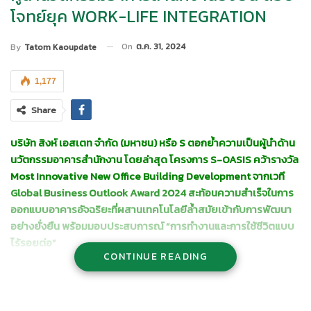
โจทย์ยุค WORK-LIFE INTEGRATION
On
ต.ค. 31, 2024
By
Tatom Kaoupdate
1,177
Share
บริษัท สิงห์ เอสเตท จำกัด (มหาชน) หรือ S ตอกย้ำความเป็นผู้นำด้าน
นวัตกรรมอาคารสำนักงาน โดยล่าสุด โครงการ S-OASIS คว้ารางวัล
Most Innovative New Office Building Development จากเวที
Global Business Outlook Award 2024 สะท้อนความสำเร็จในการ
ออกแบบอาคารอัจฉริยะที่ผสานเทคโนโลยีล้ำสมัยเข้ากับการพัฒนา
อย่างยั่งยืน พร้อมมอบประสบการณ์ “การทำงานและการใช้ชีวิตแบบ
ไร้รอยต่อ”
CONTINUE READING
นางอรณีย์ พูลขวัญ ประธานเจ้าหน้าที่บริหาร สายพัฒนาธุรกิจค้าปลีก
และการพาณิชย์
กล่าวว่า “โครงการ S-OASIS นับเป็นโปรเจคสำคัญ
ที่ช่วยเสริมความแข็งแกร่งให้กับพอร์ตธุรกิจอสังหาริมทรัพย์เพื่อการ