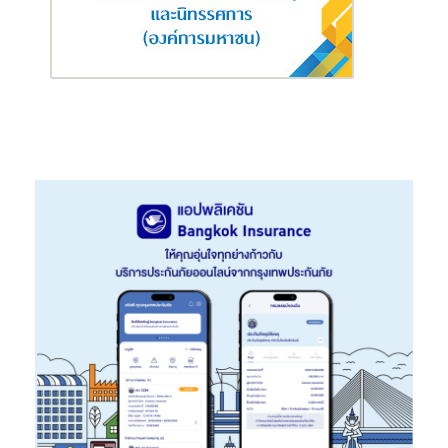
การกรองอากาศให้สะอาดยิ่งขึ้น 2 ชั้น นอกจากนี้ ยังมีการติด
ตั้งแผ่นกรองละเอียดมาตรฐานสูง Medium Filter MERV 8 +
HEPA Filter MERV 14 สามารถดักจับฝุ่นที่มีอนุภาคเล็กถึง 3
ไมครอน ไม่ว่าจะเป็นฝุ่น PM 2.5 ละอองเกสร หรือแม้แต่สปอร์
เชื้อราก็ไม่อาจหลุดรอดเข้าไปภายในอาคารได้ อีกทั้งยังมีการ
ติดตั้งหลอด UVC ภายในเครื่อง AHU เพื่อช่วยฆ่าเชื้อ
แบคทีเรียและเชื้อราได้อย่างมีประสิทธิภาพ อากาศภายใน
อาคารจึงสะอาดและปลอดภัยจากเชื้อโรค
การออกแบบอาคารเชิงสร้างสรรค์ (
Innovative Design)
:
โดดเด่นด้วยสถาปัตยกรรมที่ทันสมัย โปร่งโล่งสบายตา ด้วย
กระจกสูงเต็มความสูงอาคาร (Full Height Window) ที่เปิดรับ
แสงธรรมชาติเต็มที่ ช่วยประหยัดพลังงานและสร้างบรรยากาศ
การทำงานที่ดี นอกจากนี้ยังใช้วัสดุรีไซเคิลและผลิตภัณฑ์
เคลือบพื้นผิวที่มีค่า Low VOCs เพื่อช่วยลดมลพิษและดูแล
สุขภาพของผู้ใช้อาคาร ยิ่งไปกว่านั้นยังมีพื้นที่สีเขียวทั้งภายใน
และภายนอกกว่า 2,200 ตร.ม. เพื่อเป็นพื้นที่พักผ่อน พร้อม
ระบบS-Hygiene ช่วยกรองอากาศ 2 ชั้น พร้อมเซนเซอร์ตรวจ
วัดระดับคาร์บอนไดออกไซด์ นอกจากจะเป็นสถานที่ทำงานแล้ว
อาคารนี้ยังเติมเต็มไลฟ์สไตล์ด้วยสิ่งอำนวยความสะดวกครบ