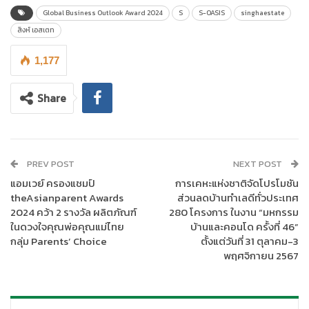
ค้าของบริษัทฯ ทั้งนี้ การได้รับรางวัลระดับโลกครั้งนี้ยืนยันได้ถึง
Global Business Outlook Award 2024
S
S-OASIS
singhaestate
ศักยภาพของสิงห์ เอสเตท ในการสร้างสรรค์โครงการ ภายใต้แนวคิด
สิงห์ เอสเตท
“เป็น/อยู่/ดีและยั่งยื่น”
ที่มุ่งเน้นถึงความ
เป็น
: Smart & Sustainable
Office ด้วย Integrated Smart Technology และ Green Material,
1,177
อยู่
:ออกแบบให้สามารถใช้ชีวิตได้แบบ Day & Night ด้วยการสร้าง S
Community,
ดีและยั่งยืน
: ด้วยความเชี่ยวชาญด้านการจัดการ
Share
โครงการ ด้วยมาตรฐาน ISO 9001, 14001 และ 45001, Well-being
environment, พื้นที่สีเขียว, Customer design & flexible space
รองรับความหลากหลายในการใช้งานและความยั่งยืนในทุกมิติของการ
ใช้ชีวิตในที่ทำงาน ซึ่งทั้งหมดนี้ตอบสนองความต้องการของตลาด
PREV POST
NEXT POST
อสังหาริมทรัพย์ยุคใหม่ได้อย่างดีเยี่ยม โดยเฉพาะในยุคที่การทำงาน
แอมเวย์ ครองแชมป์
การเคหะแห่งชาติจัดโปรโมชัน
และชีวิตส่วนตัวกำลังหลอมรวมกันในรูปแบบ Work-Life
theAsianparent Awards
ส่วนลดบ้านทำเลดีทั่วประเทศ
Integration” ใช้ชีวิตทำงานที่คล่องตัวสูงในขณะเดียวกันก็ใช้ชีวิต
2024 คว้า 2 รางวัล ผลิตภัณฑ์
280 โครงการ ในงาน “มหกรรม
ส่วนตัวได้อย่างลงตัว
ในดวงใจคุณพ่อคุณแม่ไทย
บ้านและคอนโด ครั้งที่ 46”
กลุ่ม Parents’ Choice
ตั้งแต่วันที่ 31 ตุลาคม-3
พฤศจิกายน 2567