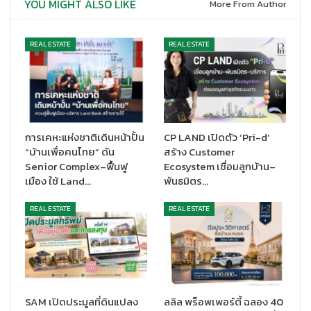
YOU MIGHT ALSO LIKE
More From Author
REAL ESTATE
REAL ESTATE
การเคหะแห่งชาติเดินหน้าปั้น
CP LAND เปิดตัว ‘Pri-d’
นางอรณีย์ พูลขวัญ
“บ้านเพื่อคนไทย” ดัน
สร้าง Customer
Senior Complex–ฟื้นฟู
Ecosystem เชื่อมลูกบ้าน–
ความโดดเด่นในด้านนวัตกรรมภายใต้แนวคิด “เป็น/อยู่/ดีและยั่งยื่น”
เมือง ใช้ Land…
พันธมิตร…
ของ
S-OASIS
ได้แก่
REAL ESTATE
REAL ESTATE
ด้านสิ่งแวดล้อม
: ได้รับการรับรองมาตรฐาน LEED แสดงถึง
ความมีมาตรฐานในการอนุรักษ์พลังงานและสิ่งแวดล้อม โดยตั้ง
เป้าเป็นองค์กร Carbon Neutrality ภายในปี 2030 ด้วยการ
ผสานเทคโนโลยีอัจฉริยะ AI Technology เพื่อติดตามข้อมูล
ภายในอาคารแบบ Real-time ทำให้สามารถบริหารจัดการ
อาคารได้อย่างมีประสิทธิภาพ นอกจากนี้ยังมีการติดตั้ง โซล่าร์
SAM เปิดประมูลที่ดินแปลง
ลลิล พร็อพเพอร์ตี้ ฉลอง 40