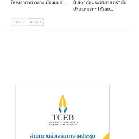
เซลล์และเซ็นเซอร์ตรวจจับแสงธรรมชาติเพื่อประหยัดพลังงาน
ใหญ่ราคาดี กลางเมืองนนท์…
ปี ส่ง “ดีลประวัติศาสตร์” ซื้อ
และควบคุมแสงสว่างอย่างเหมาะสม, มีการจัดการน้ำใน
บ้านแถมรถ* ได้เลย…
โครงการช่วยลดการใช้น้ำลงถึง 50% ผ่านการบำบัดและ
หมุนเวียนน้ำ พร้อมทั้งใช้สุขภัณฑ์ประหยัดน้ำที่ลดการใช้น้ำลง
PREV
NEXT
20% นอกจากนี้ยังมีระบบเก็บน้ำฝนและเครื่อง RVM สำหรับ
รีไซเคิลขวดพลาสติก PET รวมถึงยังเป็นอาคารสำนักงานที่มี
การติดตั้ง EV-Charger รองรับผู้มาใช้อาคารมากที่สุดบนถนน
วิภาวดีรังสิต
การควบคุมคุณภาพอากาศภายในอาคาร
: S-OASIS ใช้
เทคโนโลยีที่ทันสมัยในการติดตั้งเครื่อง UVC ในระบบ Chiller
เพื่อฆ่าเชื้อโรคในอากาศก่อนปล่อยเข้าสู่ระบบปรับอากาศ รวม
ทั้งติดตั้งเครื่อง AIRSteril UVGI Upper Room ในพื้นที่ส่วน
กลางของอาคาร เพื่อช่วยควบคุมและดูแลอากาศภายในอาคาร
ให้สะอาดและปลอดภัย ช่วยลดสารก่อมลพิษทางอากาศ โดย
สามารถลดปริมาณสารก่อมลพิษทางอากาศได้ทั้งสารอินทรีย์
ระเหย, ก๊าซคาร์บอนไดออกไซด์, ก๊าซคาร์บอนมอนอกไซด์ และ
ฟอร์มัลดีไฮด์ มีการเติมและหมุนเวียนอากาศจากภายนอกเข้า
มาภายในอาคารด้วยระบบความดันบวก (Positive Pressure)
พร้อมด้วยระบบ Outdoor Air Unit (OAU) เพื่อประสิทธิภาพ