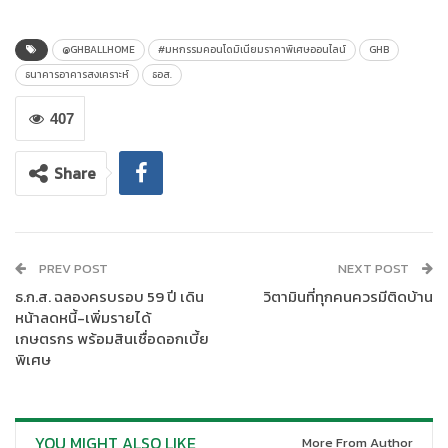
หนี้ และรักษาการผู้ช่วยกรรมการผู้จัดการ
สายงานบังคับคดี ธนาคาร
อาคารสงเคราะห์ (ธอส.)
เปิดเผยว่า ธอส. ในฐานะสถาบันการเงินของ
@GHBALLHOME
#มหกรรมคอนโดมิเนียมราคาพิเศษออนไลน์
GHB
รัฐ สังกัดกระทรวงการคลัง ที่มีพันธกิจ
“ทำให้คนไทยมีบ้าน”
พร้อม
ธนาคารอาคารสงเคราะห์
ธอส.
สนับสนุนให้คนไทยได้มีที่อยู่อาศัยในระดับราคาที่คุ้มค่า และทำเลที่
เหมาะสมเป็นของตนเองได้ง่ายขึ้น โดยเฉพาะผู้ที่มองหาคอนโดมิเนียม
407
มือสองเป็นของตนเอง ด้วยการจัดงาน
“มหกรรมคอนโดมิเนียมราคา
พิเศษออนไลน์”
ผ่าน Application : GHB ALL HOME และ
Share
www.ghbhomecenter.com ตั้งแต่วันที่ 1 พฤศจิกายน 2567 ถึงวันที่
10 พฤศจิกายน 2567 เวลา 18.00 น. พร้อมรับ อัตราดอกเบี้ยต่ำสุด
นานสูงสุด 24 เดือน โดยภายในงานมีคอนโดมิเนียมมากกว่า 400
รายการ มาจำหน่ายในราคาพิเศษ โดยเป็นทรัพย์ในพื้นที่กรุงเทพฯ และ
PREV POST
NEXT POST
ปริมณฑล จำนวน 373 รายการ และมีรายการที่น่าสนใจ อาทิ
ธ.ก.ส. ฉลองครบรอบ 59 ปี เดิน
วิตามินที่ทุกคนควรมีติดบ้าน
คอนโดมิเนียม ขนาดเนื้อที่ 31.74 ตารางเมตร ในโครงการไลฟ์
หน้าลดหนี้-เพิ่มรายได้
รัชดาภิเษก ถนนรัชดาภิเษก แขวงห้วยขวาง เขตห้วยขวาง กรุงเทพฯ
เกษตรกร พร้อมสินเชื่อดอกเบี้ย
ราคาพิเศษ 3,314,000 บาท ซึ่งเป็นทรัพย์ที่อยู่ใจกลางเมือง ใกล้
พิเศษ
รถไฟฟ้า และแหล่งอำนวยความสะดวกมากมาย ขณะที่ทรัพย์ในส่วน
ภูมิภาคนำออกมาจำหน่าย 111 รายการ โดยมีราคาต่ำสุดเพียง
315,000 บาท เท่านั้น คือ คอนโดมิเนียม ขนาดเนื้อที่ 31.89 ตารางเมตร
YOU MIGHT ALSO LIKE
More From Author