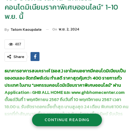
คอนโดมิเนียมราคาพิเศษออนไลน์” 1-10
พ.ย. นี้
On
พ.ย. 2, 2024
By
Tatom Kaoupdate
407
Share
ธนาคารอาคารสงเคราะห์ (ธอส.) เอาใจคนอยากมีคอนโดมิเนียมเป็น
ของตนเอง จัดทรัพย์เด่น
ทำเลดี ราคาสุดคุ้มกว่า 400 รายการทั่ว
ประเทศ ในงาน “มหกรรมคอนโดมิเนียมราคาพิเศษออนไลน์”
ผ่าน
Application : GHB ALL HOME และ www.ghbhomecenter.com
ตั้งแต่วันที่
1 พฤศจิกายน 2567 ถึงวันที่ 10 พฤศจิกายน 2567 เวลา
18.00 น. รับอัตราดอกเบี้ยต่ำสุด
นานสูงสุด 24 เดือน พิเศษ!! 100 คน
แรกที่ทำสัญญาจะซื้อจะขายภายใน 3 วันหลังจองซื้อทรัพย์ รับบัตร
CONTINUE READING
กำนัล
แทนเงินสดมูลค่า 1
,000 บาท
นายวิทยา แสนภักดี รองกรรมการผู้จัดการ กลุ่มงานปรับโครงสร้าง