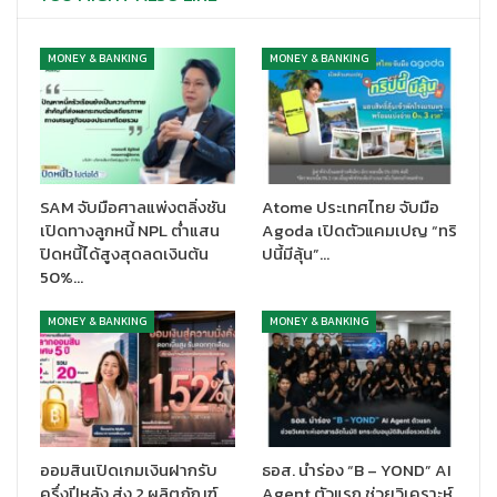
ในพื้นที่อำเภอสามพราน จังหวัดนครปฐม ส่วนรายการทรัพย์ที่น่า
สนใจ ได้แก่ คอนโดมิเนียม ขนาดเนื้อที่ 64.34 ตารางเมตร ในโครงการ
the next 3 อำเภอเมืองเชียงใหม่ จังหวัดเชียงใหม่ ราคาพิเศษ
MONEY & BANKING
MONEY & BANKING
3,015,000 บาท ซึ่งเป็นทรัพย์ที่ทำเลดี เหมาะแก่การอยู่อาศัย โดยมี
ระบบสาธารณูปโภคครบครัน สามารถเดินทางได้อย่างสะดวก
สำหรับผู้ที่สนใจสามารถดูทรัพย์จริง หรือรับชมภาพทรัพย์ก่อนเข้า
จองซื้อได้ทาง Application : GHB ALL HOME หรือ
SAM จับมือศาลแพ่งตลิ่งชัน
Atome ประเทศไทย จับมือ
www.ghbhomecenter.com โดยสามารถดาวน์โหลด Application :
เปิดทางลูกหนี้ NPL ต่ำแสน
Agoda เปิดตัวแคมเปญ “ทริ
GHB ALL HOME ผ่านระบบ iOS หรือ Android
ปิดหนี้ได้สูงสุดลดเงินต้น
ปนี้มีลุ้น”…
50%…
พิเศษ!! สำหรับลูกค้าที่ทำสัญญาจะซื้อจะขายภายในระยะเวลา 3 วัน
ทำการ หรือตามระยะเวลาที่ธนาคารกำหนด 100 ท่านแรก จะได้รับบัตร
MONEY & BANKING
MONEY & BANKING
กำนัลแทนเงินสด มูลค่า 1,000 บาท (แบ่งเป็นทรัพย์ในกรุงเทพและ
ปริมณฑล 50 รางวัล และทรัพย์ในส่วนภูมิภาค 50 รางวัล) โดย
สอบถามข้อมูลเพิ่มเติมได้ที่ G H Bank Call Center โทร.0-2645-
9000 กด 5 หรือ Facebook Fanpage ธนาคาร อาคารสงเคราะห์
หรือดูข้อมูลบ้านมือสอง ธอส. ได้ที่ www.ghbhomecenter.com,
Mobile Application : GHB ALL HOME และ Line Official
ออมสินเปิดเกมเงินฝากรับ
ธอส. นำร่อง “B – YOND” AI
ครึ่งปีหลัง ส่ง 2 ผลิตภัณฑ์
Agent ตัวแรก ช่วยวิเคราะห์
Account : @GHBALLHOME