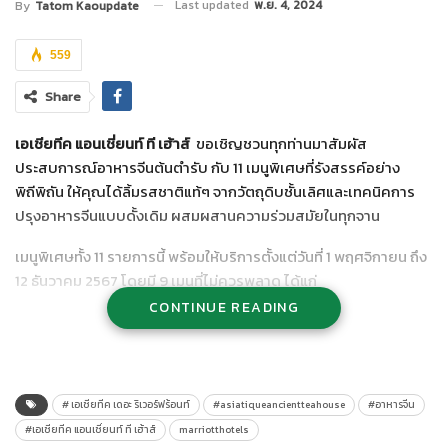
Last updated
พ.ย. 4, 2024
By
Tatom Kaoupdate
559
Share
เอเชียทีค แอนเชี่ยนท์ ที เฮ้าส์
ขอเชิญชวนทุกท่านมาสัมผัส
ประสบการณ์อาหารจีนต้นตำรับ กับ 11 เมนูพิเศษที่รังสรรค์อย่าง
พิถีพิถัน ให้คุณได้ลิ้มรสชาติแท้ๆ จากวัตถุดิบชั้นเลิศและเทคนิคการ
ปรุงอาหารจีนแบบดั้งเดิม ผสมผสานความร่วมสมัยในทุกจาน
เมนูพิเศษทั้ง 11 รายการนี้ พร้อมให้บริการตั้งแต่วันที่ 1 พฤศจิกายน ถึง
12 ธันวาคม 2567 โดยมี 9 เมนูที่ไม่ควรพลาด ได้แก่
CONTINUE READING
# เอเชียทีค เดอะ ริเวอร์ฟร้อนท์
#asiatiqueancientteahouse
#อาหารจีน
#เอเชียทีค แอนเชี่ยนท์ ที เฮ้าส์
marriotthotels