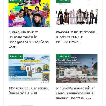
LIFESTYLE
LIFESTYLE
บะหมี่กรอบราดหน้าทะเล
(680 บาท) บะหมี่กรอบราดหน้าซีฟู้ด
รสชาติเข้มข้นกลมกล่อม
ซุปไก่ดำตุ๋นยาจีน
(420 บาท) น้ำซุปหอมสมุนไพร ไก่ดำตุ๋นละมุน
ลิ้น
สำหรับของหวานปิดท้ายมื้ออาหาร มีให้เลือก 2 รายการ เพิ่มความ
ซัมซุง จับมือ ยามาฮ่า
WACOAL X PONY STONE
สดชื่นด้วย
วุ้นชาดอกหอมหมื่นลี้
(120 บาท) และ
บัวลอยน้ำขิงงาดำ
ประกาศความสำเร็จ
เปิดตัว “TRANSIT
ปรากฏการณ์ “มหาลัยโคตร
COLLECTION”…
(140 บาท) บัวลอยไส้งาดำหอมนุ่มในน้ำขิงร้อนๆ
ฟาซ”…
โปรโมชันเมนูพิเศษ 11 รายการจากห้องอาหาร เอเชียทีค แอนเชี่ยนท์ ที
LIFESTYLE
LIFESTYLE
เฮ้าส์ พร้อมให้บริการทุกวัน ตั้งแต่วันที่ 1 พฤศจิกายน ถึง 12 ธันวาคม
2567 (เวลา 12:00 – 24:00 น.) เชิญมาสัมผัสประสบการณ์ความ
อร่อย ทั้งจิบชา ติ่มซำ และเมนูซิกเนเจอร์อื่นๆ ในบรรยากาศริมน้ำอัน
สวยงาม
เอเชียทีค แอนเชี่ยนท์ ที เฮ้าส์ ตั้งอยู่ ณ เอเชียทีค เดอะ ริเวอร์ฟร้อนท์
BEM ชวนน้องม.ปลายติวเข้ม
จากโรงไฟฟ้าเรือลอยน้ำ สู่
สามารถเดินทางได้อย่างสะดวกทั้งทางบกและทางน้ำ โดยมีบริการเรือ
ปั้นพอร์ตศิลปะ ฟรี!!
แลนด์มาร์กแห่งการเรียนรู้
รับส่งฟรีจากท่าเรือติดกับ BTS สถานีสะพานตากสิน
ของขนอม EGCO Group…
สมาชิกแมริออท บอนวอย รับส่วนลดสำหรับค่าอาหาร 10% สำรองที่