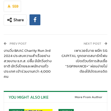
559
Share
เกี๊ยวกุ้งผักกุยช่าย
(180 บาท) แป้งบางนุ่มไส้กุยช่ายและกุ้งสด
หอมกลมกล่อม
PREV POST
NEXT POST
ผัดหมี่สิงคโปร์ กุ้ง แครอท และถั่วงอก
(480 บาท) เส้นหมี่ผัด
หอมกลิ่นเครื่องเทศ พร้อมกุ้งสดชิ้นโต
งานวิ่ง BAAC Charity Run 3rd
เพาเวอร์บาย ผนึก SG
2024 ประสบความสำเร็จอย่าง
CAPITAL รุกตลาดสมาร์ทโฟน
ไก่กงเปาผัดต้นหอมและพริกแห้ง
(380 บาท) ไก่นุ่มผัดรสเข้ม
สวยงาม ธ.ก.ส. ปลื้ม มีนักวิ่งต่าง
เปิดตัวบริการสินเชื่อ
ข้น หอมกลิ่นพริกแห้งและต้นหอม
ชาติ นักวิ่งไทยและพนักงานทั่ว
“SGFINANCE+” ผ่อนง่ายไม่
เต้าหู้หมูสับซอสเสฉวน
(320 บาท) เต้าหู้ในซอสเสฉวนรสจัด
ประเทศ เข้าร่วมงานกว่า 4,000
ต้องใช้บัตรเครดิต
จ้าน
คน
กระเพาะปลาผัดแห้ง ไข่และถั่วงอก
(580 บาท) กระเพาะปลาผัด
กรอบ หอมไข่และถั่วงอก
ข้าวผัดซอส
X.O กับหน่อไม้ฝรั่ง
(380 บาท) ข้าวผัดซอส X.O
YOU MIGHT ALSO LIKE
More From Author
หอมมัน เสริมด้วยหน่อไม้ฝรั่งกรุบกรอบ
กุ้งล็อบสเตอร์ซอสเหล่ากานมา
(1,800 บาท) กุ้งล็อบสเตอร์เนื้อ
แน่นในซอสเผ็ดหอมแบบจีนแท้