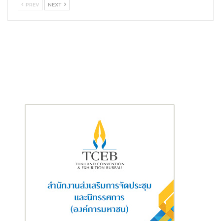
PREV
NEXT
นั่งและสอบถามรายละเอียดเพิ่มเติม กรุณาโทร +66 (0) 2 059 5999
อีเมล restaurant-reservations.bkkqp@marriotthotels.com
หรือจองผ่านทาง https://bit.ly/ReserveancientteahouseBKK