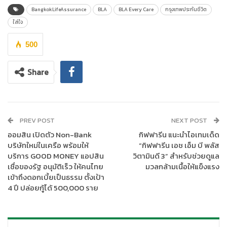
พื้นฐานของการใส่ใจมาอย่างยาวนาน และถือเป็นจุดแข็งขององค์กร
BangkokLifeAssurance
BLA
BLA Every Care
กรุงเทพประกันชีวิต
หลายปีที่ผ่านมาบริษัทได้นำแนวทางการทำงานอย่างใส่ใจมาใช้ในด้าน
ใส่ใจ
ต่างๆ ตั้งแต่ผลิตภัณฑ์ประกันชีวิต ประกันสุขภาพ บุคคลากรของ
บริษัทรวมถึงตัวแทนประกันชีวิตและที่ปรึกษาทางการเงิน และบริการ
500
เสริม BLA Every Care ที่ตอบโจทย์ความใส่ใจลูกค้าแบบครบวงจร ซึ่ง
จากการสำรวจกลุ่มลูกค้า พบว่า เมื่อนึกถึงกรุงเทพประกันชีวิต ลูกค้า
Share
ต่างพูดถึงเรื่องความใส่ใจมาเป็นอันดับต้น ๆ
PREV POST
NEXT POST
ออมสิน เปิดตัว Non-Bank
กิฟฟารีน แนะนำไอเทมเด็ด
บริษัทใหม่ในเครือ พร้อมให้
“กิฟฟารีน เอช เอ็ม บี พลัส
บริการ GOOD MONEY แอปสิน
วิตามินดี 3” สำหรับช่วยดูแล
เชื่อของรัฐ อนุมัติเร็ว ให้คนไทย
มวลกล้ามเนื้อให้แข็งแรง
เข้าถึงดอกเบี้ยเป็นธรรม ตั้งเป้า
4 ปี ปล่อยกู้ได้ 500,000 ราย