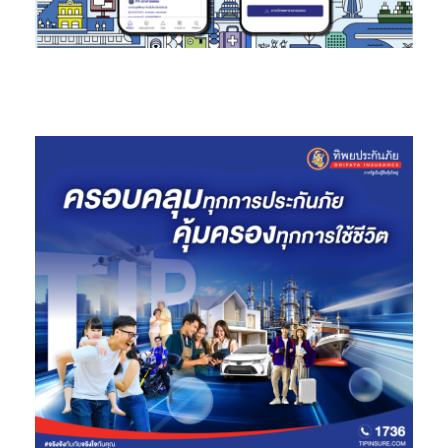
“แคมเปญ “ใส่ใจ”
ครั้งนี้ จะถ่ายทอดผ่านภาพยนตร์โฆษณา 2 เรื่อง ซึ่ง
ได้ผลมาจากงานวิจัยที่น่าสนใจ คือ ในยุคที่เทคโนโลยีมีผลกับชีวิตผู้คน
ทำให้คนส่วนใหญ่มักใช้เวลาในการสร้างความสัมพันธ์ผ่านเทคโนโลยี
จนละเลย หลงลืม ขาดความผูกพันที่อบอุ่น โดยเรื่องแรก จะสะท้อน
ความสัมพันธ์ที่เล็กแต่แข็งแรงที่สุด คือ คนในครอบครัว ด้วยความเชื่อ
ที่ว่า พลังของความใส่ใจ ถ้าในสังคมไทยมีให้กันมากพอ จะทำให้ทุกคนมี
ความสุข ความอุ่นใจและความมั่นใจในการใช้ชีวิต ไม่ว่าสังคมจะพัฒนา
ด้านเทคโนโลยีไปอย่างไร เรื่องที่ 2 คือ เป็นการนำเสนอบริการเสริมที่