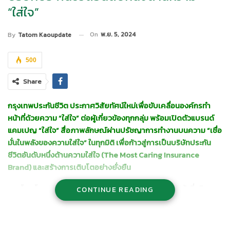
“ใส่ใจ”
On
พ.ย. 5, 2024
By
Tatom Kaoupdate
500
Share
กรุงเทพประกันชีวิต ประกาศวิสัยทัศน์ใหม่เพื่อขับเคลื่อนองค์กรทำ
หน้าที่ด้วยความ “ใส่ใจ” ต่อผู้เกี่ยวข้องทุกกลุ่ม พร้อมเปิดตัวแบรนด์
แคมเปญ “ใส่ใจ” สื่อภาพลักษณ์ผ่านปรัชญาการทำงานบนความ “เชื่อ
มั่นในพลังของความใส่ใจ” ในทุกมิติ เพื่อก้าวสู่การเป็นบริษัทประกัน
ชีวิตอันดับหนึ่งด้านความใส่ใจ (The Most Caring Insurance
Brand) และสร้างการเติบโตอย่างยั่งยืน
นายโชน โสภณพนิช กรรมการผู้จัดการใหญ่และประธานเจ้าที่บริหาร
CONTINUE READING
บริษัท กรุงเทพประกันชีวิต จำกัด (มหาชน)
เปิดเผยถึงเป้าหมายในการ
ปรับวิสัยทัศน์ใหม่ขององค์กร เพื่อมุ่งสู่การเป็นบริษัทประกันชีวิต
อันดับหนึ่งในด้านความใส่ใจ ว่า กรุงเทพประกันชีวิตได้ดำเนินธุรกิจบน