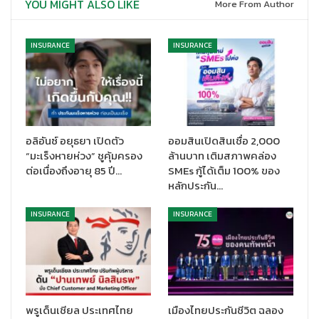
YOU MIGHT ALSO LIKE
More From Author
“เราเชื่อว่า พลังของการใส่ใจนั้นมีผลต่อแบรนด์กรุงเทพประกันชีวิต
INSURANCE
INSURANCE
อย่างมาก จึงมุ่งหวังให้ กรุงเทพประกันชีวิต เป็นบริษัทประกันชีวิตอันดับ
หนึ่งด้านความใส่ใจในทุกมิติ ตั้งแต่ลูกค้า ตัวแทน ที่ปรึกษาทางการเงิน
พันธมิตรทางการค้า พนักงาน ผู้ถือหุ้น สังคมและสิ่งแวดล้อม”
นายโชน
กล่าว
ภายใต้วิสัยทัศน์ใหม่นี้ เรามุ่งมั่นที่จะส่งมอบประสบการณ์ที่เป็นเลิศ
อลิอันซ์ อยุธยา เปิดตัว
ออมสินเปิดสินเชื่อ 2,000
จากความใส่ใจ เพิ่มความอุ่นใจให้กับผู้ถือกรมธรรม์ด้านความมั่นคงใน
“มะเร็งหายห่วง” ชูคุ้มครอง
ล้านบาท เติมสภาพคล่อง
ชีวิต ผ่านตัวแทนที่มีความจริงใจ เทคโนโลยีที่ทันสมัย รวมถึงการนำ
ต่อเนื่องถึงอายุ 85 ปี…
SMEs กู้ได้เต็ม 100% ของ
หลักประกัน…
เสนอผลิตภัณฑ์บริการที่ดี และ สิทธิประโยชน์ที่ตอบโจทย์ความ
ต้องการที่หลากหลายของทุกเจนเนอเรชั่น สำหรับตัวแทนและที่ปรึกษา
INSURANCE
INSURANCE
ทางการเงิน เราส่งเสริมการเพิ่มศักยภาพของทีมงานให้สามารถ
ทำงานได้อย่างไร้ขีดจำกัด พร้อมรับมือกับสภาวะตลาดที่เปลี่ยนแปลง
อย่างรวดเร็ว รวมทั้งสร้างพลังบวกและการตระหนักรู้ถึงคุณค่าของ
การใส่ใจ เพื่อให้ทุกคนสามารถส่งต่อการให้บริการที่ประทับใจไปสู่
ลูกค้าอย่างดีที่สุด และสำหรับพนักงาน เราส่งเสริมให้ทุกคนมีความสุข
มีความก้าวหน้าและมีความมั่นคงในอาชีพ มีการเพิ่มพูนทักษะให้
พรูเด็นเชียล ประเทศไทย
เมืองไทยประกันชีวิต ฉลอง