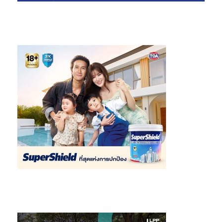
ได้มาจากการทำวิจัยจากลูกค้าชื่นชอบ คือ Driving Home และ Home
Health Care เป็นการดูแล ใส่ใจลูกค้า หากลูกค้าเจ็บป่วยต้องไปโรง
พยาบาล หรือ มีการต้องพักรักษาตัวต่อที่บ้าน โดยมีกำหนดการเผย
แพร่ภาพยนตร์โฆษณาในวันที่ 13 พฤศจิกายนศกนี้ ผ่านสื่อ TV, Out
Of Home, Online และ KOL” นางสาวอรนาฎกล่าวในที่สุด
กรุงเทพประกันชีวิตคาดหวังว่า แคมเปญใส่ใจนี้จะเป็นแรงกระเพื่อมให้
สังคมได้หันกลับมาคิด และเลือกที่จะสร้างความสุขให้ตนเองและคน
รอบตัว เมื่อทุกครอบครัวเห็นคุณค่าของการใส่ใจซึ่งกันและกัน ก็จะส่ง
ผลกับระดับสังคมไม่มากก็น้อย ขณะเดียวกัน ในส่วนของกรุงเทพ
ประกันชีวิต ยังคงเดินหน้าสร้างสรรค์สิ่งดีๆอีกมากเพื่อส่งมอบให้กับ
ลูกค้าด้วยความตั้งใจ เพื่อให้แบรนด์กรุงเทพประกันชีวิตอยู่ในใจผู้
บริโภค และ ก้าวสู่การเป็น The Most Caring Insurance Brand ได้
ในที่สุด