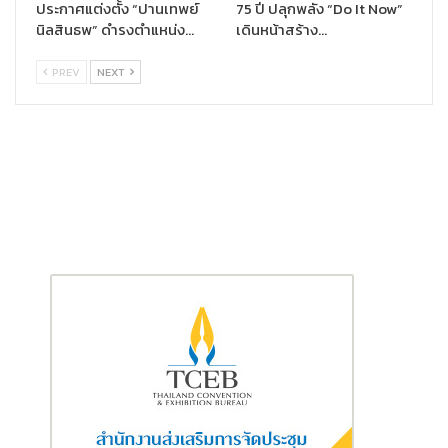
สามารถเติบโตได้อย่างมีคุณภาพ เคารพในความแตกต่าง ให้ความ
ประกาศแต่งตั้ง “ปานเทพย์
75 ปี ปลุกพลัง “Do It Now”
นิลสินธพ” ดำรงตำแหน่ง…
เดินหน้าสร้าง…
เสมอภาค ภายใต้หลักการกำกับดูแลกิจการที่ดี
“สิ่งสำคัญคือ ความใส่ใจที่มีต่อสังคม ด้วยการส่งเสริมให้ประชาชนมี
PREV
NEXT
ความรู้ด้านการวางแผนการเงินเห็นประโยชน์ในการทำประกันชีวิตและ
การมีสุขภาพที่ดีเพื่อยกระดับคุณภาพชีวิตให้ดียิ่งขึ้น และท้ายสุด เรา
ให้การใส่ใจในสิ่งแวดล้อม เราพร้อมจะขับเคลื่อนองค์กร สู่การเป็น
องค์กรที่มีความเป็นกลางทางคาร์บอน บริหารจัดการด้านพลังงาน
ทรัพยากรน้ำ และ ขยะ ซึ่งทั้งหมดเป็นการสร้างพลังของความใส่ใจและ
จะเป็นพื้นฐานสำคัญที่จะทำให้เราเป็นบริษัทประกันชีวิตอันดับหนึ่งด้าน
การใส่ใจและมีการเติบโตอย่างยั่งยืนในที่สุด” นายโชนกล่าว