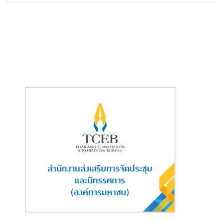
เพื่อรองรับการบังคับใช้มาตรฐานการรายงานทางการเงินฉบับดัง
กล่าวมาอย่างต่อเนื่อง โดยมีการจัดฝึกอบรมให้ความรู้แก่ภาคธุรกิจทั้ง
ในระดับบริหารและระดับปฏิบัติการ การประสานงานอย่างใกล้ชิดกับ
หน่วยงานที่มีส่วนเกี่ยวข้องโดยตรง เช่น สภาวิชาชีพบัญชี ในพระบรม
ราชูปถัมภ์ สมาคมประกันชีวิตไทย สมาคมประกันวินาศภัยไทย
สมาคมนักคณิตศาสตร์ประกันภัยแห่งประเทศไทย กรมสรรพากร
กระทรวงการคลัง และสำนักงานสอบบัญชีของธุรกิจประกันภัยทุกแห่ง
รวมไปถึงดำเนินการสำรวจความพร้อมและผลกระทบจากการใช้ TFRS
17 การจัดทำประกาศที่เกี่ยวกับแบบงบการเงินและแบบรายงานต่าง ๆ
การจัดฝึกอบรมเชิงปฏิบัติ (Workshop) ตลอดจนจัดให้มีการจัดทำและ
นำส่งงบการเงินและรายงานเกี่ยวกับฐานะการเงินและกิจการคู่ขนาน
ซึ่งได้รับความร่วมมือจากบริษัทในการนำส่งตามแบบและช่องทางที่
กำหนดอย่างครบถ้วนทุกบริษัท และเวทีการสัมมนาครั้งนี้ สำนักงาน
คปภ. ได้จัดทำสรุปผลการทำ Parallel Run พร้อมนำเสนอผลให้ผู้เข้า
ร่วมประชุมได้รับทราบด้วย
สำนักงาน คปภ. ขอขอบคุณผู้บริหารหรือผู้แทนบริษัทประกันชีวิตและ
บริษัทประกันวินาศภัยทุกบริษัทที่ให้ความร่วมมือดำเนินการทดลอง
ปฏิบัติคู่ขนาน (Parallel Run) เป็นอย่างดี จึงเป็นการสร้างความมั่นใจ