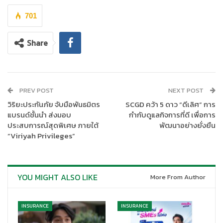
701
นายอาภากร ปานเลิศ รองเลขาธิการ ด้านกำกับธุรกิจประกันภัย
สำนักงานคณะกรรมการกำกับและส่งเสริมการประกอบธุรกิจประกัน
Share
ภัย (สำนักงาน คปภ.) เป็นประธานเปิดการสัมมนาเพื่อสื่อสารการมีผล
บังคับใช้มาตรฐานการรายงานทางการเงินฉบับที่ 17 หรือ “TFRS17”
ณ โรงแรมเซ็นทาราแกรนด์ บางกอก คอนเวนชัน เซ็นเตอร์ เซ็นทรัล
เวิลด์ กรุงเทพมหานคร เมื่อวันที่ 5 พฤศจิกายน 2567 โดยมี
PREV POST
NEXT POST
วัตถุประสงค์เพื่อมุ่งเน้นการสร้างความตระหนักและสื่อสารประเด็น
วิริยะประกันภัย จับมือพันธมิตร
SCGD คว้า 5 ดาว “ดีเลิศ” การ
ต่าง ๆ ที่เกี่ยวข้องหรือสืบเนื่องกับการบังคับใช้ TFRS17 เช่น แนวทาง
แบรนด์ชั้นนำ ส่งมอบ
กำกับดูแลกิจการที่ดี เพื่อการ
หรือนโยบายการปรับเปลี่ยนกฎเกณฑ์ของสำนักงาน คปภ. ให้ภาค
ประสบการณ์สุดพิเศษ ภายใต้
พัฒนาอย่างยั่งยืน
ธุรกิจได้รับทราบ ไม่ว่าจะเป็นเรื่องการเปิดเผยข้อมูลสถิติธุรกิจประกัน
“Viriyah Privileges”
ภัยที่จะมีการปรับปรุงใหม่แนวทางการพิจารณาการจ่ายเงินปันผลของ
บริษัทประกันชีวิต แนวทางการกำกับดูแลตามกรอบการดำรงเงิน
กองทุนตามระดับความเสี่ยง รวมถึงแนวทางการตรวจสอบและกำกับ
YOU MIGHT ALSO LIKE
ดูแลบริษัทประกันภัย ผ่าน Examination Form
More From Author
INSURANCE
INSURANCE