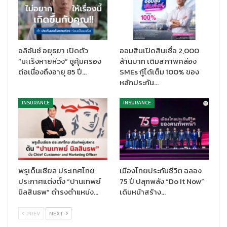
อลิอันซ์ อยุธยา เปิดตัว
ออมสินเปิดสินเชื่อ 2,000
“มะเร็งหายห่วง” ชูคุ้มครอง
ล้านบาท เติมสภาพคล่อง
ต่อเนื่องถึงอายุ 85 ปี…
SMEs กู้ได้เต็ม 100% ของ
หลักประกัน…
INSURANCE
INSURANCE
รองเลขาธิการ ด้านกำกับธุรกิจประกันภัย
กล่าวว่า ตามที่สภาวิชาชีพ
บัญชี ในพระบรมราชูปถัมภ์ ได้ออกประกาศมาตรฐานการรายงาน
ทางการเงิน ฉบับที่ 17 เรื่อง สัญญาประกันภัย หรือ TFRS 17 โดย
ประกาศลงในราชกิจจานุเบกษาเมื่อวันที่ 19 สิงหาคม 2565 และกำหนด
พรูเด็นเชียล ประเทศไทย
เมืองไทยประกันชีวิต ฉลอง
ให้มีผลบังคับใช้ในประเทศไทยตั้งแต่ปี 2568 เป็นต้นไป แทนที่
ประกาศแต่งตั้ง “ปานเทพย์
75 ปี ปลุกพลัง “Do It Now”
มาตรฐานการรายงานทางการเงิน ฉบับที่ 4 หรือ TFRS 4 ที่มีผลบังคับ
นิลสินธพ” ดำรงตำแหน่ง…
เดินหน้าสร้าง…
ใช้จนถึงวันที่ 31 ธันวาคม 2567 นั้น สำนักงาน คปภ. ได้ตระหนักถึงผลก
ระทบและการเปลี่ยนแปลงอย่างมีสาระสำคัญต่อธุรกิจประกันภัยจาก
PREV
NEXT
การนำ TFRS 17 มาถือปฏิบัติ สำนักงาน คปภ. จึงได้มีการเตรียมการ