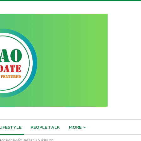
LIFESTYLE
PEOPLE TALK
MORE
ด” ชิงทองคำมูลค่ารวม 5 ล้านบาท!