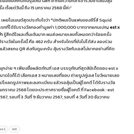
ั่มให้กับคนรุ่นใหม่ Gen ซ่าที่มีความกล้าเข้าร่วมชาเลนจ์ลุ้น
ตั้งแต่วันนี้ ถึง 15 มกราคม 2568 นี้ค่ะ”
ัล เผยโมเมนต์สุดประทับใจว่า
“
ปกติผมเป็นแฟนของซีรี่ส์ Squid
นแรกที่ได้รับรางวัลทองคำมูลค่า 1,000,000 บาทจากแคมเปญ
est x
่า
รู้สึกดีใจและตื่นเต้นมาก ผมส่งหมายเลขทั้งหมดกว่าร้อยครั้ง
้รางวัลในครั้งนี้ คือ 462 ครับ สำหรับใครที่ยังไม่ได้ส่ง ลองร่วม
ล้วสแกน QR ส่งกันดูนะครับ ลุ้นรางวัลกับเอสไม่ยากอย่างที่คิด
นุกง่าย ๆ เพียงซื้อผลิตภัณฑ์ เอส บรรจุภัณฑ์สุดลิมิเต็ดของ est x
ดใดก็ได้ เลือกเอส 3 หมายเลขที่ชอบ ถ่ายรูปคู่เอส โชว์หมายเลข
ัปโหลดรูปภาพและลงทะเบียน แล้วรอลุ้นเป็นผู้โชคดี ได้รับรางวัล
 15 มกราคม 2568 โดยจะประกาศรายชื่อผู้โชคดี ที่ Facebook : est
7, รอบที่ 3 วันที่ 9 ธันวาคม 2567, รอบที่ 4 วันที่ 30 ธันวาคม
me 2
เอส