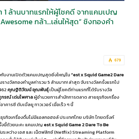
ำ 1 ล้านบาทแรกให้ผู้โชคดี จากแคมเปญ
Awesome กล้า…เล่นให้สุด” ชิงทองคำ
679
วกับงานเปิดตัวแคมเปญสุดยิ่งใหญ่ใน
“
est x Squid Game2 Dare
 ชิงรางวัลทองคำมูลค่ารวม 5 ล้านบาท! ล่าสุด จับรางวัลครั้งแรกไป
 462
คุณฐิติวัฒน์ อุณพันธุ์
เป็นผู้โชคดีท่านแรกที่ได้รับรางวัล
ุภรณ์ เด่นไพศาล
ผู้อำนวยการสำนักการตลาด สายธุรกิจเครื่อง
คารซี ดับเบิ้ลยู ทาวเวอร์ เมื่อเร็ว ๆ นี้
กิจเครื่องดื่มไม่มีแอลกอฮอล์ ประเทศไทย บริษัท ไทยดริ้งค์
รั้งนี้ด้วยนะคะ แคมเปญ
est x Squid Game 2 Dare To Be
ระหว่าง เอส และ เน็ตฟลิกซ์ (Netflix) Streaming Platform