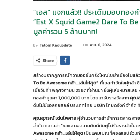
“เอส” แจกแล้ว!! ประเดิมมอบทองค
“est X Squid Game2 Dare To Be 
มูลค่ารวม 5 ล้านบาท!
On
พ.ย. 6, 2024
By
Tatom Kaoupdate
Share
สร้างปรากฏการณ์ความออซั่มครั้งใหญ่เขย่าเมืองไปแล้
To Be Awesome กล้า…เล่นให้สุด”
ที่เอสท้าวัดใจผู้กล้า
เมื่อวันที่ 1 พฤศจิกายน 2567 ที่ผ่านมา ซึ่งผู้เล่นหมายเลข
ทองคำมูลค่า 1,000,000 บาท โดยมารับรางวัลจาก
คุณส
ดื่มไม่มีแอลกอฮอล์ ประเทศไทย บริษัท ไทยดริ้งค์ จำกัด ที่อา
คุณสุภรณ์ เด่นไพศาล
ผู้อำนวยการสำนักการตลาด สายธุร
จำกัด กล่าวว่า
“
ขอแสดงความยินดีกับผู้ได้รับรางวัลในค
Awesome กล้า…เล่นให้สุด
เป็นแคมเปญที่คอลแลปร่วมกัน