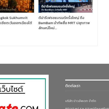
gkok Sukhumvit
ดีน่ารีเฟรชแบรนด์ครั้งใหญ่ ดึง
อเชียตะวันออกเฉียงใต้
BamBam นำทัพสื่อ MRT ปลุกภาพ
ลักษณ์ใหม่…
ติดต่อเรา
บริษัท ข่าวอัพเดท จำกัด
80/42 หมู่ 4 ซ.4/3 หมู่บ้านบุศรินท