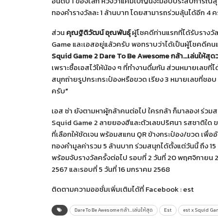
อันดับ 1 ของโลก หวังว่าแคมเปญนี้จะมอบประสบการณ์สุดออซ
ทองคำรางวัลละ 1 ล้านบาท โดยสามารถร่วมลุ้นได้อีก 4 ครั้ง 
ส่วน
คุณฐิติวัฒน์ อุณพันธุ์
ผู้โชคดีท่านแรกที่ได้รับรางว
Game และเอสอยู่แล้วครับ พอทราบว่าได้เป็นผู้โชคดีค
Squid Game 2 Dare To Be Awesome กล้า…เล่นให้สุด
ว
เพราะซื้อเอสไว้ให้น้อง ๆ ที่ทำงานดื่มกัน ส่วนหมายเลขที่ได
สนุกถ่ายรูปกระกระป๋องหรือขวด เรียง 3 หมายเลขที่ชอบ แ
ครับ
”
เอส ซ่า ยังตามหาผู้กล้าคนต่อไป ใครกล้า ก็มาลอง! ร่วมส
Squid Game 2 ลายยองฮีและตัวเลขปริศนา รสชาติใด ขนา
ที่เลือกให้ชัดเจน พร้อมสแกน QR ข้างกระป๋อง/ขวด เพื่ออ
ทองคำมูลค่ารวม 5 ล้านบาท ร่วมสนุกได้ตั้งแต่วันนี้ ถึง
พร้อมจับรางวัลครั้งต่อไป รอบที่ 2 วันที่ 20 พฤศจิกายน 256
2567 และรอบที่ 5 วันที่ 16 มกราคม 2568
ติดตามความออซั่มเพิ่มเติมได้ที่ Facebook : est
Dare To Be Awesome กล้า…เล่นให้สุด
Est
est x Squid Ga