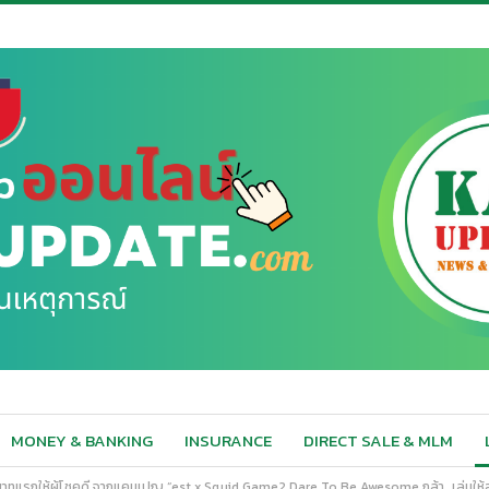
MONEY & BANKING
INSURANCE
DIRECT SALE & MLM
บาทแรกให้ผู้โชคดี จากแคมเปญ “est x Squid Game2 Dare To Be Awesome กล้า…เล่นให้สุ