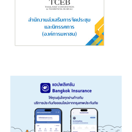
ใดสูงกว่า
** หรือเงินค่าเวนคืนกรมธรรม์รวมกับเงินปันผลกรณีเวนคืนกรมธรรม์ หรือ
101% ของเบี้ยประกันภัยที่ชำระมาแล้วทั้งหมด โดยไม่รวมเบี้ยประกันภัยสำหรับ
สัญญาเพิ่มเติมอื่นๆและ/หรือบันทึกสลักหลังอื่นๆ (ถ้ามี) แล้วแต่จำนวนใดสูง
กว่า
*** บริษัทจะยกเว้นการชำระเบี้ยประกันภัยสำหรับสัญญาหลัก [ไม่รวมเบี้ยประกัน
ภัยของสัญญาเพิ่มเติมอื่นๆและ/หรือบันทึกสลักหลังอื่นๆ (ถ้ามี)] เมื่อผู้ชำระ
เบี้ยฯ เสียชีวิต หรือสูญเสียอวัยวะและสายตา หรือทุพพลภาพถาวรสิ้นเชิง โดย
ผู้เอาประกันภัยจะได้รับผลประโยชน์ตามสัญญาตามเดิมทุกประการ
ธนาคารกรุงศรีอยุธยา จํากัด (มหาชน) ในฐานะนายหน้าประกันภัย เป็นผู้
นําเสนอผลิตภัณฑ์ด้านประกันชีวิต และรับชําระค่าเบี้ยประกันภัยเท่านั้น
เงื่อนไข ความคุ้มครอง และผลประโยชน์ เป็นไปตามที่ระบุไว้ในกรมธรรม์
ลูกค้าควรทำความเข้าใจในรายละเอียด ความคุ้มครองและเงื่อนไข ก่อน
ตัดสินใจสมัครทำประกันภัย