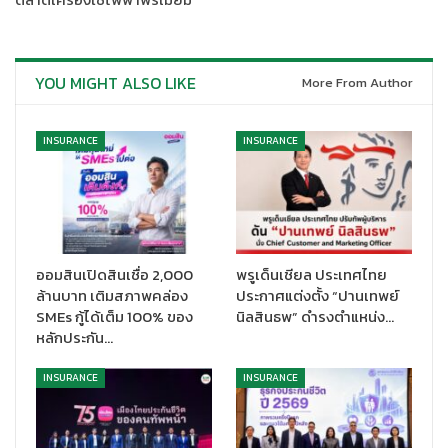
ความคุ้มครองที่ครอบคลุมและยืดหยุ่น โดยคำนึงถึงความต้องการทั้ง
ด้านการศึกษาของบุตรและการเตรียมตัวสำหรับการเกษียณ ซึ่งถือ
เป็นการสร้างความมั่นคงให้กับลูกค้าและครอบครัวได้อย่างแท้จริง ซึ่ง
เป็นหัวใจสำคัญของการดูแลลูกค้าในระยะยาว รับประกันภัยตั้งแต่
YOU MIGHT ALSO LIKE
More From Author
อายุ 1 เดือน 1 วัน ถึงอายุ 70 ปี ที่สามารถตอบโจทย์ความต้องการได้ดี
สำหรับลูกค้าทุกวัย เชื่อว่าจะได้รับการตอบรับที่ดีจากลูกค้าวัยทำงาน
INSURANCE
INSURANCE
ที่มองหาความมั่นคงในรูปแบบประกันชีวิต
“
กรุงศรีประกันสะสมทรัพย์ เพื่อคุณและคนที่คุณรัก 20/5 (+) และ
20/10 (+)
”
เป็นแบบประกันสะสมทรัพย์ที่ให้ความคุ้มครองยาว 20 ปี
สามารถเลือกจ่ายเบี้ยระยะสั้นเพียง 5 ปี หรือ 10 ปี เบี้ยประกันภัยเริ่ม
ต้น เพียง 8,000 บาท เมื่อครบกำหนดสัญญา มอบเงินก้อน 120%
ออมสินเปิดสินเชื่อ 2,000
พรูเด็นเชียล ประเทศไทย
ของจำนวนเงินเอาประกันภัย* เพื่อใช้เป็นต้นทุนต่อยอดธุรกิจ เตรียม
ล้านบาท เติมสภาพคล่อง
ประกาศแต่งตั้ง “ปานเทพย์
ตัวก่อนเกษียณ หรือ เป็นทุนการศึกษาให้กับบุตร พร้อมโอกาสรับ
SMEs กู้ได้เต็ม 100% ของ
นิลสินธพ” ดำรงตำแหน่ง…
เงินปันผลรายปีตั้งแต่สิ้นปีที่ 2-20 และเมื่อครบกำหนดสัญญา ซึ่งถือ
หลักประกัน…
เป็นจุดเด่นสำคัญที่ช่วยสร้างความมั่นคงทางการเงินในอนาคต
INSURANCE
INSURANCE
นอกจากนี้ยังให้ความคุ้มครองในกรณีเกิดเหตุการณ์ไม่คาดฝัน เช่น
การเสียชีวิต ด้วยความคุ้มครองสูงถึง 140% ของจำนวนเงินเอา
ประกันภัย** และคุ้มครองเพิ่มเติมจากการเสียชีวิตจากอุบัติเหตุถึง