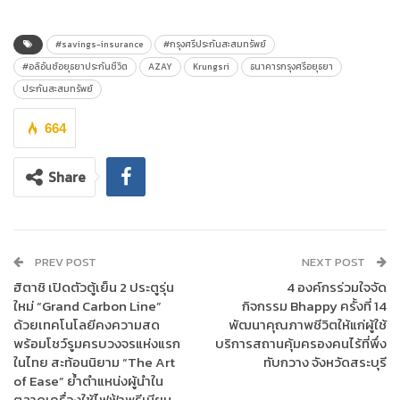
ผลิตภัณฑ์ “กรุงศรีประกันสะสมทรัพย์ เพื่อคุณและคนที่คุณรัก 20/5
(+)” และ “กรุงศรีประกันสะสมทรัพย์ เพื่อคุณและคนที่คุณรัก 20/10
(+)” ที่ตอบโจทย์ทั้งกลุ่มลูกค้าที่ต้องการวางแผนเก็บเงินเพื่อการศึกษา
#savings-insurance
#กรุงศรีประกันสะสมทรัพย์
สำหรับบุตร วางแผนการเงินเพื่อความมั่นคงก่อนวัยเกษียณ วางแผน
#อลิอันซ์อยุธยาประกันชีวิต
AZAY
Krungsri
ธนาคารกรุงศรีอยุธยา
เก็บเงินเพื่อสร้างโอกาสรับผลตอบแทนแบบมีเงินปันผล โดยสามารถ
ประกันสะสมทรัพย์
เลือกจ่ายเบี้ยฯทั้งแบบระยะสั้น 5 ปี หรือระยะยาว 10 ปี นอกจากนี้ยังให้
664
ความคุ้มครองในกรณีเกิดเหตุการณ์ไม่คาดฝัน เช่น การเสียชีวิต ด้วย
ความคุ้มครองสูงถึง 140% ของจำนวนเงินเอาประกันภัย และคุ้มครอง
เพิ่มเติมจากการเสียชีวิตจากอุบัติเหตุถึง 100% ของจำนวนเงินเอา
Share
ประกันภัย ทำให้ผลิตภัณฑ์นี้ไม่เพียงช่วยดูแลด้านการเงิน แต่ยังช่วย
เสริมความอุ่นใจในทุกมิติของชีวิต
นาย ชยา ควรคิด รองกรรมการผู้จัดการใหญ่ สายงานบริหารทาง
PREV POST
NEXT POST
ธนาคาร และทางขายตรงธุรกิจประกันชีวิตและสุขภาพ บริษัท อลิอันซ์
ฮิตาชิ เปิดตัวตู้เย็น 2 ประตูรุ่น
4 องค์กรร่วมใจจัด
อยุธยา ประกันชีวิต จำกัด
(มหาชน) เปิดเผยว่า
อลิอันซ์ อยุธยา ประกัน
ใหม่ “Grand Carbon Line”
กิจกรรม Bhappy ครั้งที่ 14
ชีวิต มุ่งมั่นในการพัฒนาผลิตภัณฑ์ประกันภัยให้ตอบโจทย์ความ
ด้วยเทคโนโลยีคงความสด
พัฒนาคุณภาพชีวิตให้แก่ผู้ใช้
ต้องการของลูกค้าธนาคารในทุกช่วงชีวิต โดยเฉพาะการวางแผน
พร้อมโชว์รูมครบวงจรแห่งแรก
บริการสถานคุ้มครองคนไร้ที่พึ่ง
ทางการเงินเพื่ออนาคต ผลิตภัณฑ์ประกันสะสมทรัพย์ที่เราร่วมพัฒนา
ในไทย สะท้อนนิยาม “The Art
ทับกวาง จังหวัดสระบุรี
of Ease” ย้ำตำแหน่งผู้นำใน
กับกรุงศรี ไม่เพียงแต่ช่วยบริหารความเสี่ยงทางการเงิน แต่ยังมอบ
ตลาดเครื่องใช้ไฟฟ้าพรีเมียม