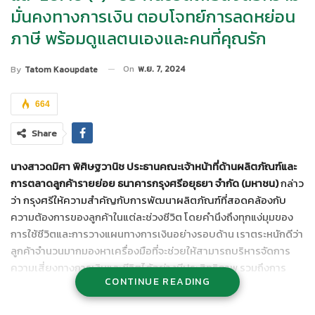
มั่นคงทางการเงิน ตอบโจทย์การลดหย่อน
ภาษี พร้อมดูแลตนเองและคนที่คุณรัก
On
พ.ย. 7, 2024
By
Tatom Kaoupdate
664
Share
นางสาวดมิศา พิศิษฐวานิช ประธานคณะเจ้าหน้าที่ด้านผลิตภัณฑ์และ
การตลาดลูกค้ารายย่อย ธนาคารกรุงศรีอยุธยา จำกัด (มหาชน)
กล่าว
ว่า กรุงศรีให้ความสำคัญกับการพัฒนาผลิตภัณฑ์ที่สอดคล้องกับ
ความต้องการของลูกค้าในแต่ละช่วงชีวิต โดยคำนึงถึงทุกแง่มุมของ
การใช้ชีวิตและการวางแผนทางการเงินอย่างรอบด้าน เราตระหนักดีว่า
ลูกค้าจำนวนมากมองหาเครื่องมือที่จะช่วยให้สามารถบริหารจัดการ
ความเสี่ยงทางการเงินและชีวิตได้อย่างมีประสิทธิภาพ รวมถึงการ
CONTINUE READING
วางแผนเพื่อความมั่นคงในระยะยาวทั้งสำหรับตนเองและครอบครัว
กรุงศรีได้จับมือกับอลิอันซ์ อยุธยา ประกันชีวิต เพื่อร่วมกันออกแบบ