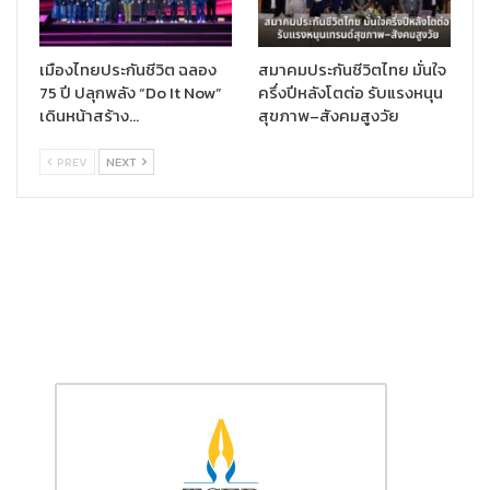
100% ของจำนวนเงินเอาประกันภัย พิเศษ มอบความคุ้มครองให้กับผู้
ชำระเบี้ยฯ ของสัญญาหลักหากเกิดเหตุการณ์ไม่คาดฝันกับผู้ชำระ
เบี้ยฯ*** คนที่คุณรัก (ผู้เอาประกันภัย) ยังคงมีอนาคตที่สดใสที่ยังได้
เมืองไทยประกันชีวิต ฉลอง
สมาคมประกันชีวิตไทย มั่นใจ
รับความคุ้มครองเหมือนเดิมโดยไม่ต้องกังวลค่าเบี้ยประกันภัยที่ยัง
75 ปี ปลุกพลัง “Do It Now”
ครึ่งปีหลังโตต่อ รับแรงหนุน
ชำระไม่ครบเพราะบริษัทฯ ดูแลให้
เดินหน้าสร้าง…
สุขภาพ–สังคมสูงวัย
สำหรับเงื่อนไขการรับประกันภัยสมัครได้ตั้งแต่อายุ 1 เดือน 1 วัน ถึง
PREV
NEXT
อายุ 70 ปี เบี้ยฯเริ่มต้น 8,000 บาทต่อปี สามารถเลือกระยะเวลาชำระ
เบี้ยฯ ได้ทั้งแบบรายปี / ราย 6 เดือน / ราย 3 เดือน / รายเดือน แบบ
ประกันกรุงศรีประกันสะสมทรัพย์ เพื่อคุณและคนที่คุณรัก 20/5 (+)
และ แบบประกันกรุงศรีประกันสะสมทรัพย์ เพื่อคุณและคนที่คุณรัก
20/10 (+) เปิดขายผ่านช่องทางธนาคารกรุงศรีอยุธยา ทุกสาขาทั่ว
ประเทศ พร้อมโปรโมชันพิเศษผ่อน 0% นานถึง 10 เดือนด้วยบัตร
เครดิตธนาคารกรุงศรีอยุธยา สนใจสอบถามข้อมูลเพิ่มเติมได้ที่
https://www.krungsri.com/th/personal/bancassurance/saving
insurance/savings-insurance
* หรือ 101% ของเบี้ยประกันภัยที่ได้ชำระมาแล้วทั้งหมด โดยไม่รวมเบี้ยประกันภัย
สำหรับสัญญาเพิ่มเติมอื่นๆและ/หรือบันทึกสลักหลังอื่นๆ (ถ้ามี) แล้วแต่จำนวน