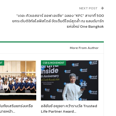
NEXT POST
“เดอะ คิวเอสอาร์ ออฟ เอเชีย” ฉลอง “KFC” สาขาที่ 500
ยกระดับดิจิทัลไลฟ์สไตล์ จัดเต็มดีไซน์สุดล้ำ ณ แลนด์มาร์ก
แห่งใหม่ One Bangkok
More From Author
NT
CSR & MOVEMENT
นภัยเสริมแกร่งเครือ
อลิอันซ์ อยุธยา คว้ารางวัล Trusted
นายหน้า…
Life Partner Award…