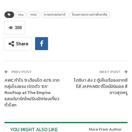
มีรายได้น้อยถึงปานกลางทั้งในรูปแบบขายและเช่าเพื่อช่วยให้
ประชาชนได้เข้าถึงที่อยู่อาศัยในราคาที่จับต้องได้ และมีมาตรฐาน
nha
กคช.
การเคหะแห่งชาติ
โครงการอาคารเช่าพักอาศัย
ควบคู่กับการยกระดับคุณภาพชีวิตของผู้อยู่อาศัย จึงได้พัฒนา
โครงการอาคารเช่าพักอาศัยกระจายอยู่ในทุกภูมิภาคทั่วประเทศ
388
ปัจจุบันมีโครงการอาคารเช่าพักอาศัยที่พร้อมเข้าอยู่ จำนวน 12
โครงการ ประกอบด้วย สมุทรสาคร (กระทุ่มแบน 3) นครสวรรค์ 2
Share
ระยะที่ 2 มหาสารคาม ลำปาง สุรินทร์ (สลักได) อุบลราชธานี
กาญจนบุรี พังงา (ตะกั่วป่า) ชลบุรี (แหลมฉบัง) ระยะที่ 1 สมุทรปราการ
(บางพลี) รวมทั้งโครงการอาคารเช่าพักอาศัย จังหวัดอุดรธานี (สาม
พร้าว) และจังหวัดเชียงใหม่ (หนองหอย)
PREV POST
NEXT POST
AWC กำไร 9 เดือนโต 42% จาก
โตชิบา ส่ง 2 ตู้เย็นเรือธงจากซี
กลุ่มโรงแรม เปิดตัว ‘EA’
รีส์ JAPANDI ดีไซน์มินิมอล สี
Rooftop at The Empire
ขาวสุดหรู
แลนด์มาร์กใหม่รับนักท่องเที่ยว
ทั่วโลก
YOU MIGHT ALSO LIKE
More From Author