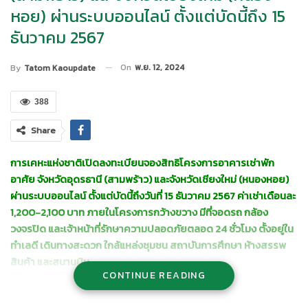
หอย) ผ่านระบบออนไลน์ ตั้งแต่บัดนี้ถึง 15
ธันวาคม 2567
On
พ.ย. 12, 2024
By
Tatom Kaoupdate
388
Share
การเคหะแห่งชาติเปิดลงทะเบียนจองสิทธิโครงการอาคารเช่าพัก
อาศัย จังหวัดอุดรธานี (สามพร้าว) และจังหวัดเชียงใหม่ (หนองหอย)
ผ่านระบบออนไลน์ ตั้งแต่บัดนี้ถึงวันที่
15 ธันวาคม 2567 ค่าเช่าเดือนละ
1,200-2,100 บาท ภายในโครงการกว้างขวาง มีที่จอดรถ กล้อง
วงจรปิด และเจ้าหน้าที่รักษาความปลอดภัยตลอด 24 ชั่วโมง ตั้งอยู่ใน
ทำเลดี เดินทางสะดวก ใกล้แหล่งชุมชน สถาบันการศึกษา ห้างสรรพ
สินค้า และสนามบิน
CONTINUE READING
นายทวีพงษ์ วิชัยดิษฐ ผู้ว่าการการเคหะแห่งชาติ
กล่าวว่า การเคหะ
แห่งชาติมีภารกิจในการพัฒนาและสร้างที่อยู่อาศัยสำหรับประชาชนผู้