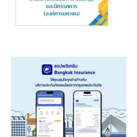
และคนพิการเป็นอันดับแรก มีการออกแบบสิ่งอำนวยความสะดวกให้
เหมาะสมกับการอยู่อาศัยของผู้สูงอายุหรือคนพิการ ซึ่งขณะนี้ได้เปิด
ให้ประชาชนลงทะเบียนจองสิทธิเช่าผ่านระบบออนไลน์ได้ที่
www.nha.co.th/property/เชียงใหม่หนองหอย/ได้ตั้งแต่บัดนี้ถึงวัน
ที่ 15 ธันวาคม 2567 สอบถามรายละเอียดเพิ่มเติมได้ที่ฝ่ายทรัพย์สิน
และอาคารเช่า โทร.0 2351 6171, 0 2351 6208, 0 2351 7653 และ 0
2351 7403 หรือ Call Center 1615
สำหรับคุณสมบัติและหลักเกณฑ์ของผู้ได้สิทธิเช่า แบ่งออกเป็น 3 กลุ่ม
ได้แก่ กลุ่มที่ 1 ผู้สูงอายุและคนพิการ มีรายได้ไม่เกิน 30,000 บาทต่อ
เดือน โดยผู้สูงอายุจะต้องมีอายุ 60 ปีบริบูรณ์ขึ้นไป นับตั้งแต่วันทำ
สัญญา และคนพิการจะต้องเป็นผู้ถือบัตรประจำตัวคนพิการ มีอายุ 20
ปีบริบูรณ์ขึ้นไป นับตั้งแต่วันทำสัญญา กลุ่มที่ 2 ผู้ถือบัตรสวัสดิการ
แห่งรัฐ มีรายได้ไม่เกิน 100,000 บาทต่อปี กลุ่มที่ 3 ประชาชนทั่วไป มี
รายได้ไม่เกิน 30,000 บาทต่อเดือน มีอายุตั้งแต่ 20 ปีบริบูรณ์ขึ้นไป
ส่วนเงื่อนไขการเช่า การเคหะแห่งชาติได้กำหนดเงินประกันการเช่า 1
เดือน และค่าเช่าล่วงหน้า 1 เดือน และให้สิทธิเช่า 1 คนต่อ 1 ห้อง/สัญญา
โดยมีขนาดครัวเรือนไม่เกิน 4 คน และห้ามมิให้นำห้องที่เช่าไปให้บุคคล
อื่นเช่าช่วง หากตรวจสอบพบภายหลังการเคหะแห่งชาติจะยกเลิกสิทธิ