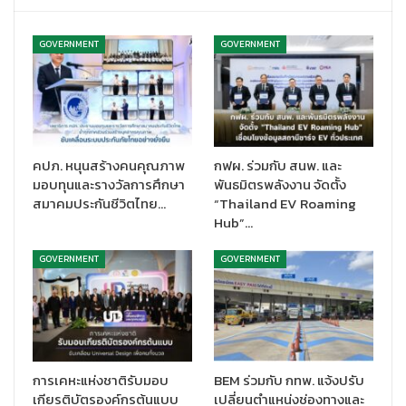
GOVERNMENT
GOVERNMENT
โครงการอาคารเช่าพักอาศัย จังหวัดอุดรธานี (สามพร้าว)
ตั้งอยู่
บริเวณถนนมิตรภาพ (เลี่ยงเมือง) ตำบลสามพร้าว อำเภอเมือง
จังหวัดอุดรธานี เป็นอาคารพักอาศัยสูง 5 ชั้น จำนวน 4 อาคาร รวม
คปภ. หนุนสร้างคนคุณภาพ
กฟผ. ร่วมกับ สนพ. และ
มอบทุนและรางวัลการศึกษา
พันธมิตรพลังงาน จัดตั้ง
544 หน่วย ห้องพักอาศัยมีขนาดประมาณ 28 ตารางเมตร อัตราค่าเช่า
สมาคมประกันชีวิตไทย…
“Thailand EV Roaming
เดือนละ 1,200-2,000 บาท โดยในชั้นที่ 1 ของทุกอาคารจะให้สิทธิเช่า
Hub”…
แก่ผู้สูงอายุและคนพิการเป็นอันดับแรก มีการออกแบบสิ่งอำนวย
ความสะดวกให้เหมาะสมกับการอยู่อาศัยของผู้สูงอายุหรือคนพิการ
GOVERNMENT
GOVERNMENT
ได้แก่ ทางลาดสำหรับรถเข็น ประตูห้องน้ำแบบบานเลื่อน ราวจับเพื่อ
พยุงตัว และที่นั่งพักสำหรับอาบน้ำ เป็นต้น ซึ่งขณะนี้ได้เปิดให้
ประชาชนลงทะเบียนจองสิทธิเช่าผ่านระบบออนไลน์ได้ที่
www.nha.co.th/property/อุดรธานีสามพร้าว/ ได้ตั้งแต่บัดนี้ถึงวันที่
10 ธันวาคม 2567 สอบถามรายละเอียดเพิ่มเติมได้ที่ฝ่ายทรัพย์สินและ
การเคหะแห่งชาติรับมอบ
BEM ร่วมกับ กทพ. แจ้งปรับ
อาคารเช่า โทร.0 2351 6171, 0 2351 6208, 0 2351 7653, 0 2351 6314
เกียรติบัตรองค์กรต้นแบบ
เปลี่ยนตำแหน่งช่องทางและ
และ 0 2351 7403 หรือ Call Center 1615