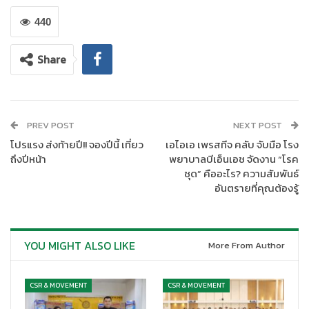
โดย LPP มีความยินดีที่จะแบ่งปันความรู้ และส่งมอบประสบการณ์จาก
440
ความเชี่ยวชาญในการบริหารจัดการโครงการขนาดใหญ่ อาคารเชิง
พาณิชย์ ไปจนถึงโครงการระดับลักชัวรี่ ให้แก่ทุกสถาบันศึกษาที่สนใจ
Share
ได้เข้ามาสัมผัสประสบการณ์โดยตรงจากผู้เชี่ยวชาญในสายงาน
ธุรกิจ ซึ่งถือเป็นการส่งเสริมให้นักศึกษาได้มีความรู้ความเข้าใจถึง
แนวทางการดำเนินธุรกิจของบริษัทฯ เพื่อพัฒนาองค์ความรู้และ
สามารถนำไปต่อยอดสู่วิชาชีพต่อไปได้ในอนาคต
PREV POST
NEXT POST
โปรแรง ส่งท้ายปี!! จองปีนี้ เที่ยว
เอไอเอ เพรสทีจ คลับ จับมือ โรง
ถึงปีหน้า
พยาบาลบีเอ็นเอช จัดงาน “โรค
ชุด” คืออะไร? ความสัมพันธ์
อันตรายที่คุณต้องรู้
YOU MIGHT ALSO LIKE
More From Author
CSR & MOVEMENT
CSR & MOVEMENT