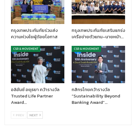
กรุงเทพประกันภัยร่วมส่ง
กรุงเทพประกันภัยเสริมแกร่ง
ความห่วงใยผู้ด้อยโอกาส
เครือข่ายตัวแทน–นายหน้า…
CSR & MOVEMENT
CSR & MOVEMENT
อลิอันซ์ อยุธยา คว้ารางวัล
กสิกรไทยคว้ารางวัล
Trusted Life Partner
“Sustainability Beyond
Award…
Banking Award”…
PREV
NEXT