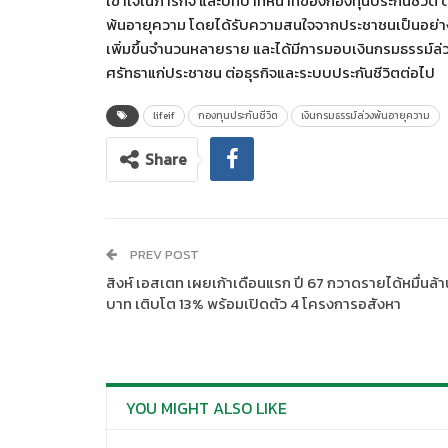
เข้าใจในภารกิจ และบทบาทหน้าที่ของกองทุนประกันชีวิต
พ้นอายุความ โดยได้รับความสนใจจากประชาชนเป็นอย่าง
เพิ่มขึ้นจำนวนหลายราย และได้มีการมอบเงินกรมธรรม์ล่ว
ศรัทธาแก่ประชาชน ต่อธุรกิจและระบบประกันชีวิตต่อไป
lifeif
กองทุนประกันชีวิต
เงินกรมธรรม์ล่วงพ้นอายุความ
Share
PREV POST
สิงห์ เอสเตท เผยเก้าเดือนแรก ปี 67 กวาดรายได้หมื่นล้า
บาท เติบโต 13% พร้อมเปิดตัว 4 โครงการอสังหา
YOU MIGHT ALSO LIKE