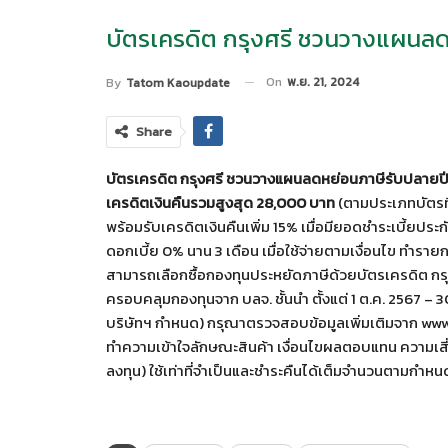
บัตรเครดิต กรุงศรี ชวนวางแผนลดห
On
พ.ย. 21, 2024
By
Tatom Kaoupdate
Share
บัตรเครดิต กรุงศรี ชวนวางแผนลดหย่อนภาษีรับปลายปี มอ
เครดิตเงินคืนรวมสูงสุด 28,000 บาท
(ตามประเภทบัตรที
พร้อมรับเครดิตเงินคืนเพิ่ม 15% เมื่อมียอดชำระเบี้ยปร
ดอกเบี้ย 0% นาน 3 เดือน เมื่อใช้จ่ายตามเงื่อนไข ทำ
สามารถเลือกซื้อกองทุนประหยัดภาษีด้วยบัตรเครดิต กรุ
ครอบคลุมกองทุนจาก บลจ. ชั้นนำ ตั้งแต่ 1 ต.ค. 2567 – 
บริษัทฯ กำหนด) กรุณาตรวจสอบข้อมูลเพิ่มเติมจาก w
ทำความเข้าใจลักษณะสินค้า เงื่อนไขผลตอบแทน ความเสี่
ลงทุน) ใช้เท่าที่จำเป็นและชำระคืนได้เต็มจำนวนตามกำหนด