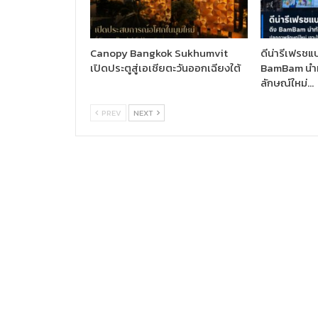
Canopy Bangkok Sukhumvit
ดีน่ารีเฟรชแบ
เปิดประตูสู่เอเชียตะวันออกเฉียงใต้
BamBam นำท
ลักษณ์ใหม่…
PREV
NEXT