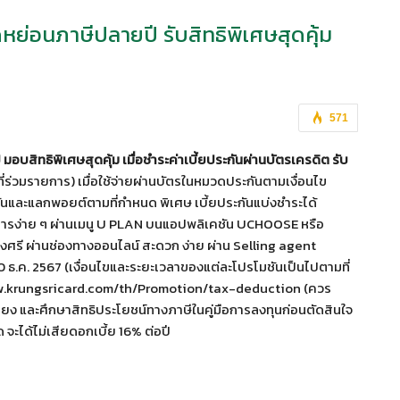
ย่อนภาษีปลายปี รับสิทธิพิเศษสุดคุ้ม
571
บสิทธิพิเศษสุดคุ้ม เมื่อชำระค่าเบี้ยประกันผ่านบัตรเครดิต รับ
่ร่วมรายการ) เมื่อใช้จ่ายผ่านบัตรในหมวดประกันตามเงื่อนไข
ะกันและแลกพอยต์ตามที่กำหนด พิเศษ เบี้ยประกันแบ่งชำระได้
รายการง่าย ๆ ผ่านเมนู U PLAN บนแอปพลิเคชัน UCHOOSE หรือ
งศรี ผ่านช่องทางออนไลน์ สะดวก ง่าย ผ่าน Selling agent
30 ธ.ค. 2567 (เงื่อนไขและระยะเวลาของแต่ละโปรโมชันเป็นไปตามที่
ww.krungsricard.com/th/Promotion/tax-deduction (ควร
ยง และศึกษาสิทธิประโยชน์ทางภาษีในคู่มือการลงทุนก่อนตัดสินใจ
 จะได้ไม่เสียดอกเบี้ย 16% ต่อปี