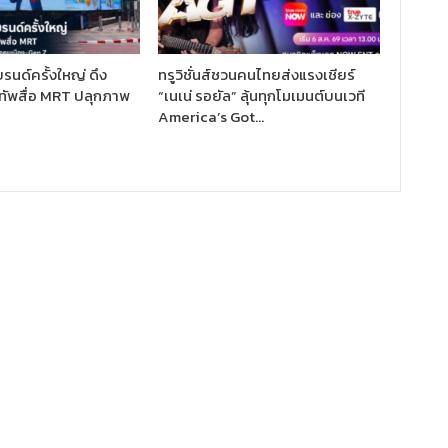
รนด์ครั้งใหญ่ ดึง
ทรูวิชั่นส์ชวนคนไทยส่งแรงเชียร์
ัพสื่อ MRT ปลุกภาพ
“เนเน่ รอยัล” ลุ้นทุกโมเมนต์บนเวที
America’s Got…