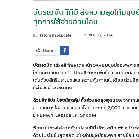
บัตรเดบิตทีทีบี ส่งความสุขให้มนุษย
ทุกการใช้จ่ายออนไลน์
On
พ.ย. 22, 2024
By
Tatom Kaoupdate
Share
บัตรเดบิต ttb all free
เดินหน้า SAVE มนุษย์ออฟฟิศ อย่
ใช้จ่ายผ่านบัตรเดบิต ttb all free เพิ่มขึ้นเท่าตัว สะท
เด่นด้วยสิทธิประโยชน์และความคุ้มค่าในใบเดียว ด้วยสิทธิป
ทั้งในวันนี้ และอนาคต
ด้วยสิทธิประโยชน์สุดคุ้ม ทั้งส่วนลดสูงสุด 20%
จากร้าน
ส่วนลดการใช้จ่ายผ่านออนไลน์ มากกว่า 2,000 บาท ทุกเดือ
LINE MAN Lazada และ Shopee
พิเศษ ในช่วงโค้งสุดท้ายปลายปีนี้ บัตรเดบิต ttb all fr
ด้วยโปรโมชันสุดฮอตแก่เหล่ามนุษย์ออฟฟิศ สายช้อป รับเ