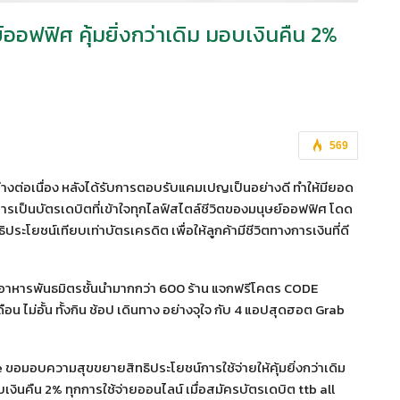
์ออฟฟิศ คุ้มยิ่งกว่าเดิม มอบเงินคืน 2%
569
างต่อเนื่อง หลังได้รับการตอบรับแคมเปญเป็นอย่างดี ทำให้มียอด
้อนการเป็นบัตรเดบิตที่เข้าใจทุกไลฟ์สไตล์ชีวิตของมนุษย์ออฟฟิศ โดด
ระโยชน์เทียบเท่าบัตรเครดิต เพื่อให้ลูกค้ามีชีวิตทางการเงินที่ดี
อาหารพันธมิตรชั้นนำมากกว่า 600 ร้าน แจกฟรีโคตร CODE
น ไม่อั้น ทั้งกิน ช้อป เดินทาง อย่างจุใจ กับ 4 แอปสุดฮอต Grab
ee ขอมอบความสุขขยายสิทธิประโยชน์การใช้จ่ายให้คุ้มยิ่งกว่าเดิม
งินคืน 2% ทุกการใช้จ่ายออนไลน์ เมื่อสมัครบัตรเดบิต ttb all