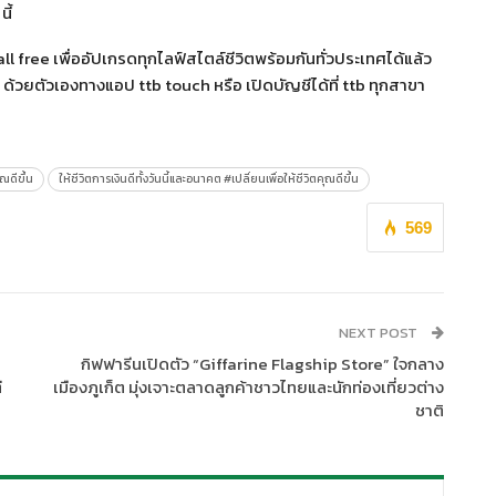
ี้
l free เพื่ออัปเกรดทุกไลฟ์สไตล์ชีวิตพร้อมกันทั่วประเทศได้แล้ว
 ด้วยตัวเองทางแอป ttb touch หรือ เปิดบัญชีได้ที่ ttb ทุกสาขา
ุณดีขึ้น
ให้ชีวิตการเงินดีทั้งวันนี้และอนาคต #เปลี่ยนเพื่อให้ชีวิตคุณดีขึ้น
569
NEXT POST
กิฟฟารีนเปิดตัว “Giffarine Flagship Store” ใจกลาง
่
เมืองภูเก็ต มุ่งเจาะตลาดลูกค้าชาวไทยและนักท่องเที่ยวต่าง
ชาติ