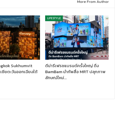
More From Author
LIFESTYLE
gkok Sukhumvit
ดีน่ารีเฟรชแบรนด์ครั้งใหญ่ ดึง
อเชียตะวันออกเฉียงใต้
BamBam นำทัพสื่อ MRT ปลุกภาพ
ลักษณ์ใหม่…