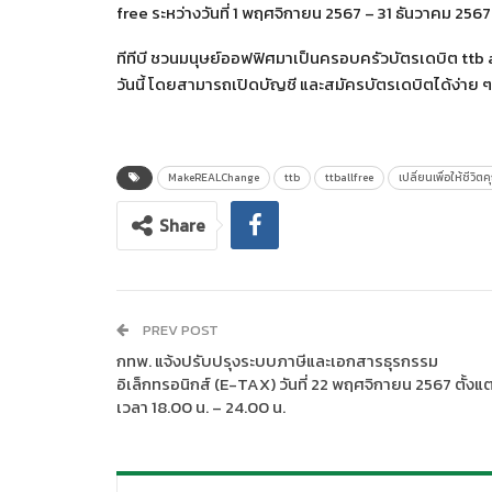
free ระหว่างวันที่ 1 พฤศจิกายน 2567 – 31 ธันวาคม 2567 น
ทีทีบี ชวนมนุษย์ออฟฟิศมาเป็นครอบครัวบัตรเดบิต ttb al
วันนี้ โดยสามารถเปิดบัญชี และสมัครบัตรเดบิตได้ง่าย ๆ
MakeREALChange
ttb
ttballfree
เปลี่ยนเพื่อให้ชีวิตค
Share
PREV POST
กทพ. แจ้งปรับปรุงระบบภาษีและเอกสารธุรกรรม
อิเล็กทรอนิกส์ (E-TAX) วันที่ 22 พฤศจิกายน 2567 ตั้งแต
เวลา 18.00 น. – 24.00 น.