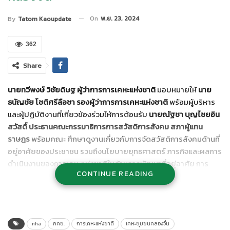
On
พ.ย. 23, 2024
By
Tatom Kaoupdate
362
Share
นายทวีพงษ์ วิชัยดิษฐ ผู้ว่าการการเคหะแห่งชาติ
มอบหมายให้
นาย
ธนัญชัย โชติศรีลือชา รองผู้ว่าการการเคหะแห่งชาติ
พร้อมผู้บริหาร
และผู้ปฏิบัติงานที่เกี่ยวข้องร่วมให้การต้อนรับ
นายณัฐชา บุญไชยอิน
สวัสดิ์ ประธานคณะกรรมาธิการการสวัสดิการสังคม สภาผู้แทน
ราษฎร
พร้อมคณะ ศึกษาดูงานเกี่ยวกับการจัดสวัสดิการสังคมด้านที่
อยู่อาศัยของประชาชน รวมถึงนโยบายยุทธศาสตร์ ภารกิจและผลการ
ดำเนินงานของการเคหะแห่งชาติในด้านการพัฒนาที่อยู่อาศัย การ
CONTINUE READING
บริหารจัดการชุมชน การฟื้นฟูและพัฒนาเมือง โดยคณะกรรมาธิการฯ
ได้รับฟังปัญหาด้านสวัสดิการที่อยู่อาศัยของประชาชนในชุมชนของ
การเคหะแห่งชาติ เมื่อเร็ว ๆ นี้ ณ ห้องประชุมชั้น 3 อาคาร 5 สำนักงาน
ใหญ่ การเคหะแห่งชาติ เขตบางกะปิ กรุงเทพฯ
nha
กคช.
การเคหะแห่งชาติ
เคหะชุมชนคลองจั่น