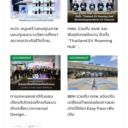
คปภ. หนุนสร้างคนคุณภาพ
กฟผ. ร่วมกับ สนพ. และ
มอบทุนและรางวัลการศึกษา
พันธมิตรพลังงาน จัดตั้ง
สมาคมประกันชีวิตไทย…
“Thailand EV Roaming
Hub”…
GOVERNMENT
GOVERNMENT
การเคหะแห่งชาติรับมอบ
BEM ร่วมกับ กทพ. แจ้งปรับ
เกียรติบัตรองค์กรต้นแบบ
เปลี่ยนตำแหน่งช่องทางและ
ขับเคลื่อน Universal
เปิดใช้ช่อง Easy Pass เพิ่ม
Design…
เติม
PREV
NEXT