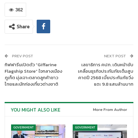
ต่อจากนั้นคณะกรรมาธิการฯ ได้ลงพื้นที่โครงการเคหะชุมชนคลองจั่น
บริเวณอาคารแฟลต 21 เพื่อศึกษาดูงานเกี่ยวกับการจัดสวัสดิการ
362
สังคมด้านที่อยู่อาศัยของประชาชนในพื้นที่ พร้อมกันนี้ได้มีการพูดคุย
กับกลุ่มสมาพันธ์เคหะชุมชนคลองจั่นซึ่งเป็นตัวแทนผู้อยู่อาศัยในชุมชน
Share
ถึงการอยู่อาศัยการจัดระเบียบในชุมชน รวมไปถึงการจัดระเบียบพื้นที่
ค้าขายภายในชุมชน โดยคณะกรรมาธิการฯ ได้ให้ข้อเสนอแนะในการ
แก้ไขปัญหาของการอยู่อาศัยในชุมชน เพื่อให้การเคหะแห่งชาติและ
กลุ่มสมาพันธ์เคหะชุมชนคลองจั่นนำไปใช้เป็นแนวทางในการพัฒนา
PREV POST
NEXT POST
โครงการและจัดสวัสดิการด้านที่อยู่อาศัยของประชาชนในพื้นที่ต่อไป
กิฟฟารีนเปิดตัว “Giffarine
เลขาธิการ คปภ. เดินหน้าขับ
Flagship Store” ใจกลางเมือง
เคลื่อนธุรกิจประกันภัยเต็มสูบ
ภูเก็ต มุ่งเจาะตลาดลูกค้าชาว
คาดปี 2568 เบี้ยประกันภัยวิ่ง
ไทยและนักท่องเที่ยวต่างชาติ
แตะ 9.8 แสนล้านบาท
YOU MIGHT ALSO LIKE
More From Author
GOVERNMENT
GOVERNMENT