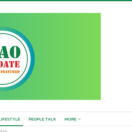
LIFESTYLE
PEOPLE TALK
MORE
คมไทย