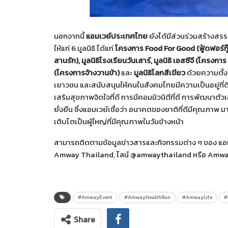
นอกจากนี้
แอมเวย์ประเทศไทย
ยังได้มีส่วนร่วมสร้างส
ให้แก่ 6 มูลนิธิ ได้แก่
โครงการ
Food For Good (ฟู้ดฟอร์กู๊
สานรัก), มูลนิธิโรงเรียนวันเสาร์, มูลนิธิ เอสซีจี (โค
(โครงการจ้างวานข้า)
และ
มูลนิธิโลกสีเขียว
ด้วยความตั้
เยาวชน และสนับสนุนให้คนในสังคมไทยมีความเป็นอยู่ที่ดีขึ
เสริมสุขภาพจิตใจที่ดี การมีคอมมิวนิตีที่ดี การพัฒนาตั
ยั่งยืน ซึ่งแอมเวย์เชื่อว่า อนาคตของชาติที่ดีมีคุณภาพ
เติบโตเป็นผู้ใหญ่ที่มีคุณภาพในวันข้างหน้า
สามารถติดตามข้อมูลข่าวสารและกิจกรรมต่าง ๆ ของ แอมเ
Amway Thailand, ไลน์ @amwaythailand หรือ Amw
#AmwayEvent
#AmwayHealthRun
#AmwayLife
#
Share