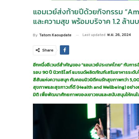
แอมเวย์ส่งท้ายปีด้วยกิจกรรม “A
และความสุข พร้อมบริจาค 1.2 ล้านบา
Last updated
พ.ย. 26, 2024
By
Tatom Kaoupdate
Share
อีกหนึ่งอีเวนต์สำคัญของ
“แอมเวย์ประเทศไทย” กับการจ
รอบ 90 ปี นิวทริไลท์ แบรนด์ผลิตภัณฑ์เสริมอาหารระดับโล
สีสันแห่งความสนุก กับคอมมิวนิตีคนรักสุขภาพกว่า 5,00
สุขภาพและสุขภาวะที่ดี (Health and Wellbeing) อย่างยั่ง
มิติ เพื่อพัฒนาศักยภาพของเยาวชนและสนับสนุนให้คนในสัง