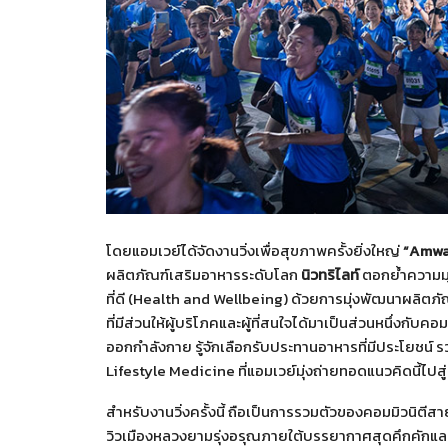
โดยแอมเวย์ได้จัดงานวิ่งเพื่อสุขภาพครั้งยิ่งใหญ่
“Amwa
ผลิตภัณฑ์เสริมอาหารระดับโลก
นิวทริไลท์
ตอกย้ำความมุ
ที่ดี (Health and Wellbeing) ด้วยการมุ่งพัฒนาผลิ
ที่มีส่วนให้ผู้บริโภคและผู้ที่สนใจได้มาเป็นส่วนหนึ่งกับคอ
ออกกำลังกาย รู้จักเลือกรับประทานอาหารที่มีประโยชน์
Lifestyle Medicine ที่แอมเวย์มุ่งถ่ายทอดแนวคิดนี้ไปส
สำหรับงานวิ่งครั้งนี้ ถือเป็นการรวมตัวของคอมมิวนิตีสา
วิวเมืองหลวงยามรุ่งอรุณภายใต้บรรยากาศสุดคึกคักและส