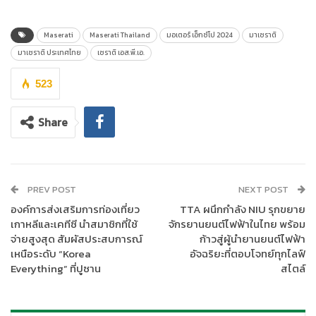
เฉลิมฉลองการครบรอบปีที่ 110 ของ มาเซราติ ยนตกรรมที่มีทั้ง
ประวัติศาสตร์ วิวัฒนาการของเทคโนโลยี ที่เปี่ยมล้นไปด้วยมนต์
Maserati
Maserati Thailand
มอเตอร์ เอ็กซ์โป 2024
มาเซราติ
เสน่ห์และความหลงใหลของการแข่งรถ ครองใจสายคอลเลคเตอร์ เรา
มาเซราติ ประเทศไทย
เซราติ เอส.พี.เอ.
ได้นำยนตรกรรมไฮไลท์รุ่นพิเศษ ที่ผลิตเพียง 110 คันในโลก กับรุ่น
‘GranTurismo Folgore Limited Edition 110 Anniversario’ มาจัด
523
แสดง สมทบตัวยนตรกรรมเครื่องยนต์สันดาปตัวแรง สายพันธุ์
Trofeo และอื่นๆ แบบครบครัน ขอเชิญชวนทุกท่านมาสัมผัสมนต์
Share
เสน่ห์แห่งยนตรกรรมสัญชาติอิตาเลียนที่บูธของเราครับ”
PREV POST
NEXT POST
องค์การส่งเสริมการท่องเที่ยว
TTA ผนึกกำลัง NIU รุกขยาย
เกาหลีและเคทีซี นำสมาชิกที่ใช้
จักรยานยนต์ไฟฟ้าในไทย พร้อม
จ่ายสูงสุด สัมผัสประสบการณ์
ก้าวสู่ผู้นำยานยนต์ไฟฟ้า
เหนือระดับ “Korea
อัจฉริยะที่ตอบโจทย์ทุกไลฟ์
Everything” ที่ปูซาน
สไตล์