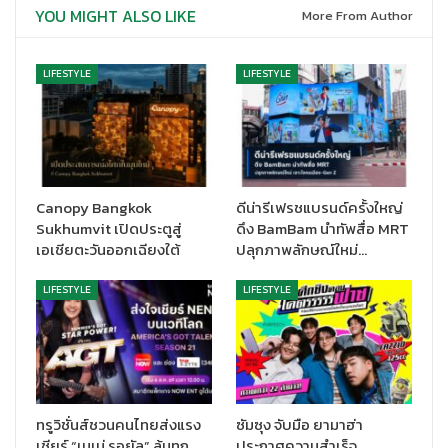
YOU MIGHT ALSO LIKE
More From Author
LIFESTYLE
LIFESTYLE
ยลโฉมรถไฟฟ้ารุ่นพิเศษ 110 คันในโลก และตัวแรงสายเลือดอิตาเลียน
อีกหลายรุ่น
งานนี้พิเศษสุดๆ เพราะ มาเซราติ ประเทศไทย นำยนตรกรรมไฟฟ้ารุ่น
ล่าสุด แบบลิมิเต็ดอิดิชั่น ‘GranTurismo Folgore Limited Edition
110 Anniversario’ มีเพียง 110 คัน ทั่วโลก มาจัดแสดงให้ได้ชมกัน
Canopy Bangkok
ดีน่ารีเฟรชแบรนด์ครั้งใหญ่
แบบใกล้ชิด ผ่านการตกแต่งพิเศษจาก Fuoriserie Program พร้อมนำ
Sukhumvit เปิดประตูสู่
ดึง BamBam นำทัพสื่อ MRT
เทคโนโลยีจากสนามแข่ง ฟอร์มูลา อี (Formula E) สุดยอดรายการ
เอเชียตะวันออกเฉียงใต้
ปลุกภาพลักษณ์ใหม่…
แข่งรถยนต์ไฟฟ้าชิงแชมป์โลก อาทิ แบตเตอรี่ 800 โวลต์ ขับเคลื่อน
LIFESTYLE
LIFESTYLE
ด้วยพลังจาก 3 มอเตอร์ไฟฟ้า (1 ด้านหน้า และ 2 ด้านหลัง) มีกำลังรวม
สูงถึง 761 แรงม้า (CV) และแรงบิดมหาศาล 1,350 นิวตันเมตร ใช้
เทคโนโลยีการติดตั้งแบตเตอรี่กับโครงสร้างรถเป็นทรงคล้ายตัว
อักษร T ส่งผลให้ตำแหน่งการขับสามารถทำได้ดีแบบรถสปอร์ตพันธุ์
แท้และช่วยเพิ่มความแข็งแกร่งให้กับโครงสร้างตัวถังได้ดี
ทรูวิชั่นส์ชวนคนไทยส่งแรง
ซัมซุง จับมือ ยามาฮ่า
และเพื่อเป็นการเดินหน้าสู่พลังงานแห่งอนาคตอย่างเต็มที่ ก็มีรุ่น
เชียร์ “เนเน่ รอยัล” ลุ้นทุก
ประกาศความสำเร็จ