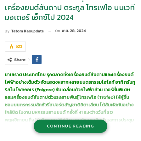
เครื่องยนต์สันดาป ตระกูล โทรเฟโอ บนเวที
มอเตอร์ เอ็กซ์โป 2024
On
พ.ย. 28, 2024
By
Tatom Kaoupdate
523
Share
มาเซราติ ประเทศไทย รุกตลาดทั้งเครื่องยนต์สันดาปและเครื่องยนต์
ไฟฟ้าอย่างเต็มตัว จัดแสดงหลากหลายยนตรกรรมไฮไลท์ อาทิ กรันทู
ริสโม โฟลกอเร (Folgore) ขับเคลื่อนด้วยไฟฟ้าล้วน เวอร์ชั่นพิเศษ
และเครื่องยนต์สันดาปตัวแรงสายพันธุ์ โทรเฟโอ (Trofeo) ให้ผู้ชื่น
ชอบยนตรกรรมลักชัวรี่สปอร์ตสัญชาติอิตาเลียน ได้สัมผัสกันอย่าง
ใกล้ชิด ในงาน มหกรรมยานยนต์ ครั้งที่ 41 ระหว่างวันที่ 30
พฤศจิกายน ถึง 10 ธันวาคม 2567 ณ ศูนย์แสดงสินค้าและการประชุม
CONTINUE READING
อิมแพ็ค เมืองทองธานี
ปิยะเทพ ศิวากาศ ผู้จัดการทั่วไป มาเซราติ ประเทศไทย
กล่าวว่า “เพื่อ