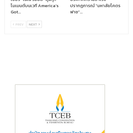
‘Grecale Folgore’
สปอร์ตเอสยูวีไฟฟ้า 100% คันแรกของค่าย
โมเมนต์บนเวที America’s
ปรากฏการณ์ “มหาลัยโคตร
ตรีศูล แรงจัดระดับ 550 แรงม้า (HP) มาให้สัมผัส
Got…
ฟาซ”…
PREV
NEXT
สมทบด้วยซูเปอร์คาร์คันแรกในประวัติศาสตร์อย่าง
รุ่น MC20
เครื่อง
ยนต์เน็ททูโน เบนซิน วี6 สูบ 630 แรงม้า (HP) แรงสะใจตามคอนเซปต์
‘Italian Audacity’ รวมถึง GranTurismo Modena และ Grecale