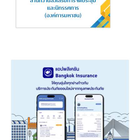
Trofeo เสมือนอยู่ที่บ้านเกิดในเมืองโมเดน่า อิตาลี
มาเซราติ สายพันธุ์ โฟลกอเร ขับเคลื่อนด้วยไฟฟ้า 100% มาพร้อม
แพ็กเกจรับประกันคุณภาพตัวรถ 3 ปี ไม่จำกัดระยะทาง* รับประกัน
แบตเตอรี่ High-voltage 8 ปี หรือ 160,000 กิโลเมตร*
สัมผัสประสบการณ์สุดพิเศษแบบอิตาเลียนลักชัวรี่ได้ที่งาน มหกรรม
ยานยนต์ ครั้งที่ 41 ระหว่างวันที่ 30 พฤศจิกายน ถึง 10 ธันวาคม 2567
ณ ศูนย์แสดงสินค้าและการประชุม อิมแพ็ค เมืองทองธานี
ข้อมูลเพิ่มเติม กรุณาติดต่อ: มาเซราติ ประเทศไทย
โชว์รูมสุขุมวิท 26 โทร. 02-663-2233
โชว์รูมสยามพารากอน โทร. 02-610-9441
โชว์รูมไอคอนสยาม 02-117-4666
เว็บไซต์: http://Thailand.Maserati.com/
เฟซบุ๊ค: Maserati Thailand