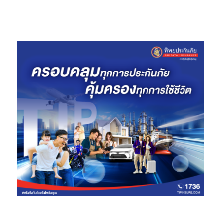
ไลฟ์สไตล์อัจฉริยะ จาก Apple ครบครันทุกไลน์สินค้า
Samsung ส่งไอเทมล่าสุด Galaxy Ring แหวนอัจฉริยะเพื่อคน
รักสุขภาพ ส่วนเหล่าเกมเมอร์สามารถสนุกกับเกมฮิต และ
สินค้าไอเท็มฮอตของ PlayStation และ Nintendo ได้ ต่อด้วย
แบรนด์ลำโพงคุณภาพระดับโลกอย่าง B&O, MARSHALL,
Bose, Harmar Kardon และ JBL สายรักษ์โลกไม่ควรพลาดกับ
จักรยานไฟฟ้า และสกู๊ตเตอร์ จาก Monowheel และ Ninebot
ปิดท้ายด้วยแกดเจ็ตเด็ดเอาใจเหล่าคอนเทนต์ครีเอเตอร์ กล้อง
Go Pro, DJI และ BREO เครื่องนวดเพื่อสุขภาพ เป็นต้น”
เพื่อเป็นการฉลองโฉมใหม่ “เพาเวอร์บาย เซ็นทรัล ชิดลม” ได้เตรียม
โปรโมชั่นพิเศษมากมาย อาทิ สมาชิก The1 รับสิทธิพิเศษแลกคะแนน
ลดเพิ่ม 27%, ผ่อน 0% ทั้งร้าน, บัตรเครดิตที่ร่วมรายการแลกคะแนน
ลดเพิ่มสูงสุด 18% พร้อมรับเครดิตเงินคืนสูงสุด 48,000 บาท, ช้อป
ครบ 1,000 บาท รับคูปองส่วนลด 750 บาท สำหรับซื้อสินค้า 25,000
บาท ขึ้นไปในครั้งต่อไป, นำเครื่องใช้ไฟฟ่าเก่าบริจาคร่วมโครงการ
“เก่าแลกใหม่ เพื่อชีวิตที่ดีกว่า” รับส่วนลดเพิ่มสูงสุด 10,000 บาท
สำหรับซื้อสินค้าใหม่ประเภทเดียวกัน พร้อมบริการจัดส่ง และติดตั้ง
ฟรี ตั้งแต่วันนี้ – 8 มกราคม 2568