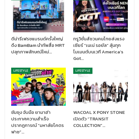
Smart Appliance ลูกค้าสามารถทดลองฟังก์ชันการใช้งานของ
สินค้าโดยมีผู้เชี่ยวชาญคอยให้คำแนะนำอย่างใกล้ชิด ซึ่งจะช่วยให้
ลูกค้าเลือกสินค้าที่ตรงกับความต้องการที่สุด นอกจากนี้ยังได้คัดสรร
สินค้าระดับพรีเมียม เอ็กซ์คลูซีฟไอเท็ม และสินค้าคอลเลคชั่นล่าสุดมา
ให้ได้อัพเดทอัพเทรนด์อยู่เสมอ โดยจะเน้นสินค้าที่มีความโดดเด่นทั้ง
ดีน่ารีเฟรชแบรนด์ครั้งใหญ่
ทรูวิชั่นส์ชวนคนไทยส่งแรง
ดีไซน์ ฟังก์ชันการใช้งานทันสมัย ผสานเทคโนโลยี AI และ IoT เชื่อมต่อ
ดึง BamBam นำทัพสื่อ MRT
เชียร์ “เนเน่ รอยัล” ลุ้นทุก
ไร้สายเพื่อการควบคุมเครื่องใช้ไฟฟ้าภายในบ้านได้อย่างสมบูรณ์
ปลุกภาพลักษณ์ใหม่…
โมเมนต์บนเวที America’s
แบบ มั่นใจว่า เพาเวอร์บาย เซ็นทรัล ชิดลม โฉมใหม่นี้ จะสามารถเติม
Got…
เต็มประสบการณ์การช้อปปิ้ง และตอบสนองความต้องการของลูกค้า
กลุ่มไฮสเปนดิ้งได้มากยิ่งขึ้น ทั้งในด้านสินค้าและการบริการอย่าง
LIFESTYLE
LIFESTYLE
แน่นอน”
ซัมซุง จับมือ ยามาฮ่า
WACOAL X PONY STONE
ประกาศความสำเร็จ
เปิดตัว “TRANSIT
ปรากฏการณ์ “มหาลัยโคตร
COLLECTION”…
ฟาซ”…