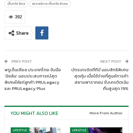
เคยหยุดพัฒนาและค้นหาสิ่งใหม่ๆ เพื่อมอบประสบการณ์การช้อปปิ้ง
เซ็นทรัล รีเทล
เพาเวอร์บาย เซ็นทรัล ชิดลม
ที่ดีที่สุดให้แก่ลูกค้ามาโดยตลอด สำหรับชิดลมเป็นโลเคชั่นโดดเด่น
ใจกลางเมืองและมีศักยภาพในรัศมี 5 กิโลเมตร ล้อมรอบไปด้วย
392
โรงแรมหรู คอนโดมิเนียระดับไฮเอ็น สถานทูต และอาคารสำนักงาน
ขนาดใหญ่ ซึ่งเป็นกลุ่มลูกค้ามีกำลังซื้อสูงทั้งชาวไทย และต่างชาติที่
Share
เป็นนักท่องเที่ยว และ Expat มีไลฟ์สไตล์แบบลักชัวรี่ เราจึงได้ยก
ระดับสาขานี้ให้เป็นคอนเซ็ปต์
“
Premium store”
แห่งแรก เพื่อให้สอด
รับกับไลฟ์สไตล์ของลูกค้ากลุ่มนี้โดยเฉพาะ
PREV POST
NEXT POST
พรูเด็นเชียล ประเทศไทย จับมือ
บัตรเครดิตทีทีบี มอบสิทธิพิเศษ
‘มิชลิน’ มอบประสบการณ์สุด
สุดคุ้ม เมื่อใช้จ่ายที่ศูนย์การค้า
พิเศษให้แก่ลูกค้า PRULegacy
สยามพารากอน รับเครดิตเงิน
และ PRULegacy Plus
คืนสูงสุด 19%
YOU MIGHT ALSO LIKE
More From Author
โดยได้เนรมิตโฉมใหม่ของร้านในลุคโมเดิร์น เรียบง่าย มีโซน
Innovation & Experience เพื่อนำเสนอไอเดียในการเลือกเครื่องใช้
ไฟฟ้าที่แมทช์กับการใช้งานภายในบ้าน ในคอนเซ็ปต์ Smart Home
LIFESTYLE
LIFESTYLE