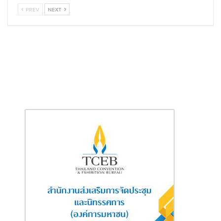
PREV
NEXT
เพลิดเพลินกับการช้อปปิ้งที่
“เพาเวอร์บาย
เซ็นทรัล ชิดลม
” กับ 4 โซน
ไฮไลท์ที่ลงตัวกับทุกไลฟ์สไตล์
Television & Audio:
เนรมิตโฮมเธียเตอร์ภายในบ้านให้คุณ
ได้เต็มอิ่มทุกอรรถรสความบันเทิง กับทีวีบิ๊กไซส์สุดล้ำด้วย
นวัตกรรม AI ภาพคมชัดระดับ 8K ให้สีสวยสมจริงทุกการ
เคลื่อนไหว ใช้งานคู่กับเครื่องเสียงคุณภาพระบบ Dolby
Atmos รอบทิศทาง มีให้เลือกสรรหลากหลายแบรนด์ชั้นนำ อาทิ
ทีวีซัมซุง รุ่น Neo QLED 8K เด่นด้วยฟังก์ชัน Built in
SmartThing Hub และ ซาวด์บาร์รุ่นฮิตยอดขายอันดับ 1 ของ
โลก รับชมจุใจกับทีวีจอยักษ์ขนาด 115 นิ้ว จากทีซีแอล ส่วนแอลจี
นำเสนอทีวีรุ่น LG OLED evo ขนาด 97 นิ้ว ให้ภาพละเอียด
สมจริง และรุ่น LG StandbyME จอสัมผัสเคลื่อนที่ และปรับหมุน
ได้ ตอบโจทย์ผู้ที่ชื่นชอบการสตรีมมิ่งคอนเทนต์ได้อย่างลงตัว
Major Appliance:
เติมเต็มการใช้ชีวิตด้วยเครื่องใช้ไฟฟ้า