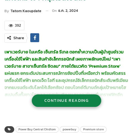
On
ธ.ค. 2, 2024
By
Tatom Kaoupdate
392
Share
เพาเวอร์บาย ในเครือ เซ็นทรัล รีเทล ตอกย้ำความเป็นผู้นำศูนย์รวม
เครื่องใช้ไฟฟ้า และสินค้าอิเล็กทรอนิกส์ เผยภาพลักษณ์ใหม่ “เพา
เวอร์บาย สาขาเซ็นทรัล ชิดลม” ภายใต้แนวคิด ‘
Premium Store’
แห่งแรก ยกระดับประสบการณ์การช้อปปิ้งที่เหนือกว่า พร้อมคัดสรร
เครื่องใช้ไฟฟ้า แกดเจ็ต ไอที และอุปกรณ์อิเล็กทรอนิกส์
ระดับพรีเมียม
จากแบรนด์ระดับโลกให้เลือกช้อป
ตอบโจทย์ดีมานด์กลุ่มเป้าหมายไฮ
สเปนดิ้งทั้งชาวไทย และเทศย่านชิดลม คาดจะช่วยเพิ่มทราฟฟิกอีก
CONTINUE READING
20%
นายสุวิณ โกษีอำนวย กรรมการผู้จัดการใหญ่ บริษัท เพาเวอร์บาย
จำกัด ในเครือ เซ็นทรัล รีเทล กล่าวว่า
“เพาเวอร์บาย เซ็นทรัล ชิดลม
เปิดให้บริการมานานถึง 27 ปี จากวันแรกจนถึงปัจจุบันเพาเวอร์บายไม่
Power Buy Central Chidlom
powerbuy
Premium store