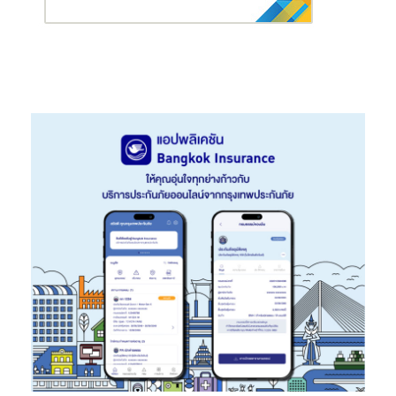
ครบฟังก์ชันจากแบรนด์ชั้นนำ รวมถึงเทคโนโลยีรักษ์โลก ไม่ว่า
จะเป็น BOSCH แบรนด์
เครื่องล้างจาน
อันดับ 1 ของโลก ที่มี
กระบวนการผลิตเป็นมิตรกับสิ่งแวดล้อม
เครื่องซักผ้า
ขนาด
ใหญ่ ซักอบผ้าในเครื่องเดียว หรือเครื่องซักผ้าอบผ้าแบบ
Tower ที่ช่วยประหยัดพื้นที่ในการจัดวาง มีฟังก์ชัน AI
Wash&Dry ส่วน
ตู้เย็น
มีให้เลือกทั้งขนาดใหญ่ 4 ประตู และแบบ
Side by Side ช่วยถนอมอาหารควบคุมการทำงานจากสมาร์ท
โฟน นอกจากนี้ยังเอาใจคอไวน์ด้วย
ตู้แช่ไวน์
ระดับไฮแอนด์จาก
Casarte ลักชัวรี่แบรนด์สัญชาติอิตาลีที่มีดีไซน์เหนือระดับ เด่น
ด้วยเทคโนโลยีล้ำสมัยควบคุมการทำงานผ่านแอปพลิเคชั่น
ส่วนตู้แช่ไวน์ Haier มีขนาดความจุถึง 171 ขวด ควบคุมอุณหภูมิ
ได้คงที่ช่วยรักษารสชาติไวน์ได้ดี
Air Zone:
สัมผัสอากาศบริสุทธิ์ด้วยโซลูชั่นใหม่ และเทคโนโลยี
ประหยัดไฟอินเวอร์เตอร์ นวัตกรรม AI สามารถสั่งงานด้วย
เสียง ฟังก์ชันใส่ใจสุขภาพขจัดฝุ่น PM 2.5 เชื้อไวรัส มีให้เลือก
หลากหลายรูปแบบที่เหมาะกับการใช้งานทั้ง แอร์ฝ้า 4 ทิศทาง
แอร์ตั้งพื้น แอร์แขวนผนัง และเครื่องฟอกอากาศเทคโนโลยี
ล่าสุดจากหลากหลายแบรนด์ดัง
Smart Tech & IT:
อัพเดททุกเทรนด์ดิจิทัลเชื่อมต่อทุกชีวิตสู่