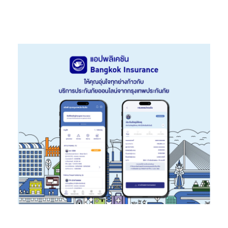
ใหม่นี้ล้วนมีวิสัยทัศน์ที่สอดคล้องกับบริษัทฯ ในการผลักดันการเติบโต
ของช่องทางตัวแทนให้แข็งแกร่งยิ่งขึ้น โดยตั้งเป้าภายในปี 2027 ต้อง
มีตัวแทนจำหน่ายเพิ่มขึ้นกว่า 70%
พร้อมกันนี้ เจนเนอราลี่ ไทยแลนด์ ยังได้เปิดตัวโครงการ “LION
Financial Planner” เพื่อรองรับการส่งเสริมและพัฒนาตัวแทนรุ่น
ใหม่ให้มีความเป็นมืออาชีพ เป็นตัวแทนประกันชีวิตแบบเต็มเวลา และ
ก้าวสู่การเป็นนักวางแผนการเงิน (Financial Planner) สามารถเป็น
“Lifetime Partner” ให้บริการดูแลลูกค้าอย่างยั่งยืนและมีคุณภาพ
โดยได้เตรียมพัฒนาผลิตภัณฑ์ที่มีนวัตกรรม (Innovative Product)
และเครื่องมือดิจิทัล (Digital Tool) ที่ตอบโจทย์ความต้องการของ
ลูกค้าและฝ่ายขาย พร้อมเดินหน้าร่วมกับตัวแทนที่มีเป้าหมายเดียวกัน
ในการมอบบริการที่เปี่ยมคุณภาพและสร้างคุณค่าให้แก่ลูกค้าอย่าง
ต่อเนื่อง”
สำหรับผู้ที่สนใจสมัครเป็นตัวแทนกับทาง เจนเนอราลี่ ประกันชีวิต
(ไทยแลนด์) สามารถศึกษารายละเอียดเพิ่มเติมได้ที่
https://generali.co.th/agency-service/#register