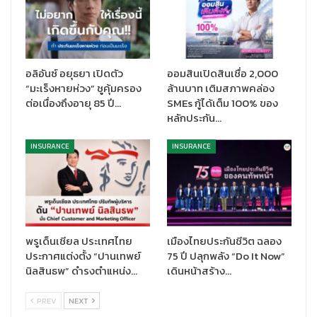
ตัวแทนให้มีความแข็งแกร่ง
ส่งผลให้ในปี 2024 เจนเนอราลี่ ประกันชีวิต (ไทยแลนด์) ประสบความ
สำเร็จในด้านการพัฒนาและสร้างตัวแทนจำหน่าย โดยมีผลงานที่โดด
เด่น ได้แก่
การปรับโครงสร้างผลประโยชน์ฝ่ายขาย
อลิอันซ์ อยุธยา เปิดตัว
ออมสินเปิดสินเชื่อ 2,000
(
Compensation)
ที่สามารถสร้างทีมงานให้เติบโตได้อย่างมั่นคงและ
“มะเร็งหายห่วง” ชูคุ้มครอง
ล้านบาท เติมสภาพคล่อง
มั่งคั่ง
การสนับสนุนการสร้างตัวแทนมืออาชีพ (
Professional
ต่อเนื่องถึงอายุ 85 ปี…
SMEs กู้ได้เต็ม 100% ของ
หลักประกัน…
Agent)
ด้วยคุณวุฒิสโมสรล้านเหรียญโต๊ะกลม หรือ Million Dollar
Round Table (MDRT) ซึ่งเป็นมาตรฐานความสำเร็จของตัวแทน
INSURANCE
INSURANCE
จำหน่ายมืออาชีพระดับโลก
การเปิดตัวนวัตกรรมแบบประกันใหม่
(
GEN First Protect)
เพื่อส่งเสริมให้คนไทยเริ่มต้นสร้างหลักประกัน
ความคุ้มครองสุขภาพ รวมถึงโรคมะเร็งได้ง่ายขึ้น นอกจากนี้ ยังมี
การ
พัฒนากิจกรรมเพื่อเสริมสร้างการทำงานอย่างเป็นระบบ
(
Systematic Activity Management)
และ
การจัดกิจกรรมส่งเสริม
การตลาดตลอดทั้งปี
เพื่อเป็นแรงจูงใจให้กับตัวแทนจำหน่าย เช่น
พรูเด็นเชียล ประเทศไทย
เมืองไทยประกันชีวิต ฉลอง
กิจกรรม Mini-Convention ที่ประเทศฮ่องกงและญี่ปุ่น กิจกรรม
ประกาศแต่งตั้ง “ปานเทพย์
75 ปี ปลุกพลัง “Do It Now”
นิลสินธพ” ดำรงตำแหน่ง…
เดินหน้าสร้าง…
Annual Convention ประเทศออสเตรีย และสาธารณรัฐเชค พร้อม
กันนี้ยังได้จัดงานแสดงความยินดีและเชิดชูเกียรติผลให้แก่ตัวแทนผู้ที่
PREV
NEXT
พิชิตคุณวุฒิ MDRT ได้สำเร็จ ที่เมืองซานย่า (ฮาวายแห่งเอเชีย)