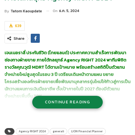
On
ธ.ค. 5, 2024
By
Tatom Kaoupdate
639
Share
เจนเนอราลี่ ประกันชีวิต
(ไทยแลนด์) ประกาศความสำเร็จการพัฒนา
ช่องทางฝ่ายขาย ภายใต้กลยุทธ์
Agency RIGHT 2024
พาทีม
พิชิต
รางวัลคุณวุฒิ
MDRT
ได้ตามเป้าหมาย พร้อม
สร้างสถิติปั้นตัวแทน
จำหน่ายใหม่สูงสุดในรอบ
3 ปี เตรียมเดินหน้าตามแผน ขยาย
โครงสร้างองค์กรฝ่ายขายเพื่อพัฒนาบุคลากรรุ่นใหม่ให้ก้าวสู่การเป็น
นักวางแผนการเงินมืออาชีพ ตั้งเป้าภายในปี 2027 ต้องมีตัวแทน
จำหน่ายเพิ่มขึ้น 70%
CONTINUE READING
Agency RIGHT 2024
generali
LION Financial Planner