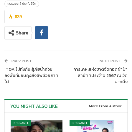
เจนเนอราลี่ ประกันชีวิต
639
Share
PREV POST
NEXT POST
นายสมศักดิ์ อรรถเสรีพงศ์ ประธานเจ้าหน้าที่ฝ่ายช่องทางการจัด
‘TOA ไม่ทิ้งกัน สู้ภัยน้ำท่วม’
การเคหะแห่งชาติจัดทอดผ้าป่า
จำหน่ายผ่านตัวแทน (
Chief Agency Officer – CAO)
บริษัท เจนเนอ
ลงพื้นที่มอบถุงยังชีพช่วยภาค
สามัคคีประจำปี 2567 ณ วัด
ราลี่ ประกันชีวิต (ไทยแลนด์) จำกัด (มหาชน)
กล่าวว่า “ตามที่ได้มีการ
ใต้
ปากบึง
ปรับใช้กลยุทธ์
Agency RIGHT 2024
เพื่อมุ่งส่งเสริมและผลักดัน
ตัวแทนจำหน่ายสู่ความสำเร็จ ด้วยแนวคิดสำคัญคือ Right –
Recruitment การสรรหาตัวแทนใหม่ที่ถูกต้อง Right –
Infrastructure การวางระบบหลังบ้านที่แข็งแกร่ง Right Growing
YOU MIGHT ALSO LIKE
More From Author
Together การเติบโตไปพร้อมกันในทิศทางที่ถูกต้อง Right – Habit
การวางแผนกิจกรรมและการทำงานอย่างมีระบบ และ Right Training
INSURANCE
INSURANCE
Platform การจัดระบบหลักสูตรการฝึกอบรม เพื่อเสริมศักยภาพ